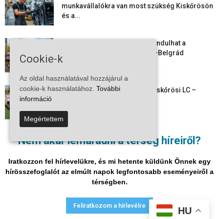
munkavállalókra van most szükség Kiskőrösön
és a...
Vitézy Dávid: már ősszel újraindulhat a
személyszállítás a Budapest–Belgrád
Cookie-k
vasútvonalon
Az oldal használatával hozzájárul a
cookie-k használatához.
További
Megkezdte a felkészülést a Kiskőrösi LC –
információ
együtt maradt a keret,...
Megértettem
Mi történik Európa felett? Ezért nem tud
Nem akar lemaradni a térség híreiről?
szabadulni a kontinens a...
Iratkozzon fel hírlevelükre, és mi hetente küldünk Önnek egy
hírösszefoglalót az elmúlt napok legfontosabb eseményeiről a
térségben.
Adatvédelmi nyilatkozat
Médiaajánlat
Impresszum
Feliratkozom a hírlevélre
HU