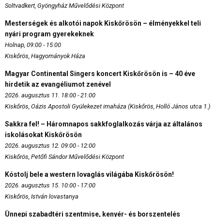
Soltvadkert, Gyöngyház Művelődési Központ
Mesterségek és alkotói napok Kiskőrösön – élményekkel teli
nyári program gyerekeknek
Holnap, 09:00 - 15:00
Kiskőrös, Hagyományok Háza
Magyar Continental Singers koncert Kiskőrösön is – 40 éve
hirdetik az evangéliumot zenével
2026. augusztus 11. 18:00 - 21:00
Kiskőrös, Oázis Apostoli Gyülekezet imaháza (Kiskőrös, Holló János utca 1.)
Sakkra fel! – Háromnapos sakkfoglalkozás várja az általános
iskolásokat Kiskőrösön
2026. augusztus 12. 09:00 - 12:00
Kiskőrös, Petőfi Sándor Művelődési Központ
Kóstolj bele a western lovaglás világába Kiskőrösön!
2026. augusztus 15. 10:00 - 17:00
Kiskőrös, István lovastanya
Ünnepi szabadtéri szentmise, kenyér- és borszentelés