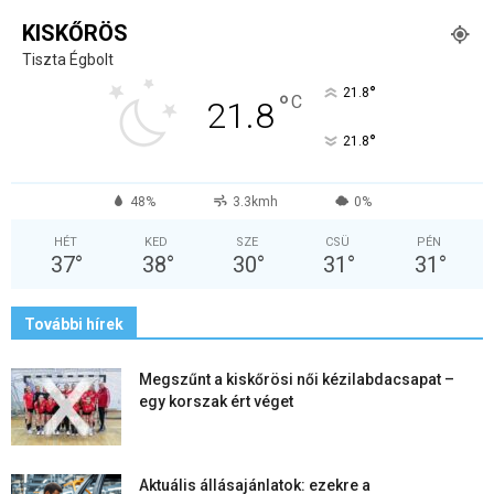
KISKŐRÖS
Tiszta Égbolt
°
21.8
°
C
21.8
°
21.8
48%
3.3kmh
0%
HÉT
KED
SZE
CSÜ
PÉN
37
°
38
°
30
°
31
°
31
°
További hírek
Megszűnt a kiskőrösi női kézilabdacsapat –
egy korszak ért véget
Aktuális állásajánlatok: ezekre a