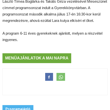
László Tímea Boglárka és Takáts Géza vezetésével Meseszünet
címmel programsorozat indult a Gyerekkönyvtárban. A
programsorozat második alkalma július 17-én 16:30-kor kerül
megrendezésre, ahová ezúttal Lara kutya elkíséri el őket.
A program 6-11 éves gyerekeknek ajánlott, melyen a részvétel
ingyenes.
MENÜAJÁNLATOK A MAI NAPRA
Programajánló