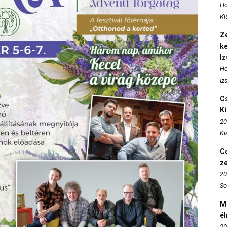
Ho
Ki
Ze
k
I
Ho
Iz
Cs
K
20
Ki
Co
z
20
So
M
é
20