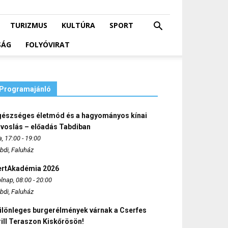
TURIZMUS
KULTÚRA
SPORT
SÁG
FOLYÓVIRAT
Programajánló
gészséges életmód és a hagyományos kínai
rvoslás – előadás Tabdiban
, 17:00 - 19:00
bdi, Faluház
ertAkadémia 2026
lnap, 08:00 - 20:00
bdi, Faluház
ülönleges burgerélmények várnak a Cserfes
ill Teraszon Kiskőrösön!