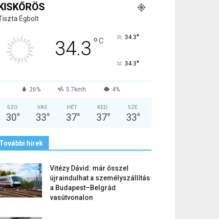
KISKŐRÖS
Tiszta Égbolt
°
34.3
°
C
34.3
°
34.3
26%
5.7kmh
4%
SZO
VAS
HÉT
KED
SZE
30
°
33
°
37
°
37
°
33
°
További hírek
Vitézy Dávid: már ősszel
újraindulhat a személyszállítás
a Budapest–Belgrád
vasútvonalon