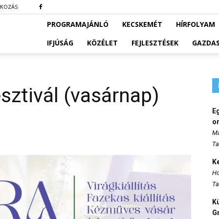
TKOZÁS
PROGRAMAJÁNLÓ
KECSKEMÉT
HÍRFOLYAM
IFJÚSÁG
KÖZÉLET
FEJLESZTÉSEK
GAZDA
ztivál (vasárnap)
E
o
Ma
Ta
K
Ho
Ta
K
Gr