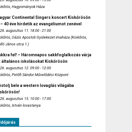
skőrös, Hagyományok Háza
agyar Continental Singers koncert Kiskőrösön
 – 40 éve hirdetik az evangéliumot zenével
26. augusztus 11. 18:00 - 21:00
skőrös, Oázis Apostoli Gyülekezet imaháza (Kiskőrös,
lló János utca 1.)
akkra fel! – Háromnapos sakkfoglalkozás várja
 általános iskolásokat Kiskőrösön
26. augusztus 12. 09:00 - 12:00
skőrös, Petőfi Sándor Művelődési Központ
stolj bele a western lovaglás világába
iskőrösön!
26. augusztus 15. 10:00 - 17:00
skőrös, István lovastanya
Időjárás