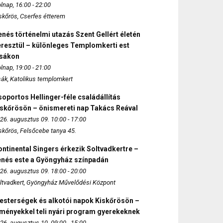
lnap, 16:00 - 22:00
skőrös, Cserfes étterem
nés történelmi utazás Szent Gellért életén
eresztül – különleges Templomkerti est
zsákon
lnap, 19:00 - 21:00
sák, Katolikus templomkert
oportos Hellinger-féle családállítás
iskőrösön – önismereti nap Takács Reával
26. augusztus 09. 10:00 - 17:00
skőrös, Felsőcebe tanya 45.
ntinental Singers érkezik Soltvadkertre –
enés este a Gyöngyház színpadán
26. augusztus 09. 18:00 - 20:00
ltvadkert, Gyöngyház Művelődési Központ
esterségek és alkotói napok Kiskőrösön –
lményekkel teli nyári program gyerekeknek
26. augusztus 10. 09:00 - 15:00