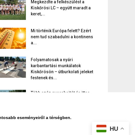
Megkezdte a felkészülést a
Kiskőrösi LC – együtt maradt a
keret,...
Mi történik Európa felett? Ezért
nem tud szabadulni a kontinens
a...
Folyamatosak a nyári
karbantartási munkálatok
Kiskőrösön – útburkolati jeleket
festenek és...
Több száz gyorshajtót és ittas
sofőrt szűrtek ki Bács-Kiskun
útjain –...
ontosabb eseményeiről a térségben.
HU