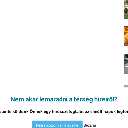
Nem akar lemaradni a térség híreiről?
i hetente küldünk Önnek egy hírösszefoglalót az elmúlt napok legf
Feliratkozom a hírlevélre
Bezárás