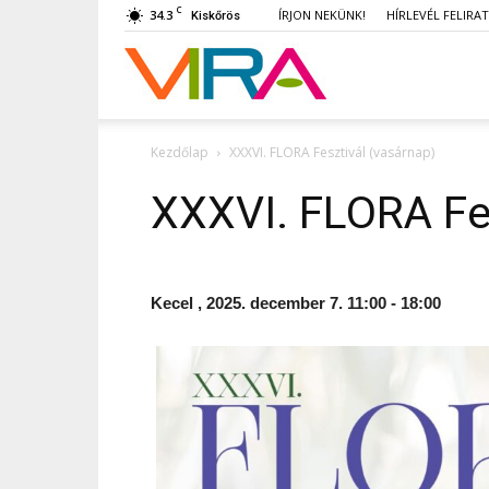
C
34.3
ÍRJON NEKÜNK!
HÍRLEVÉL FELIRA
Kiskőrös
VIRA
Kezdőlap
XXXVI. FLORA Fesztivál (vasárnap)
XXXVI. FLORA Fes
Kecel , 2025. december 7. 11:00 - 18:00