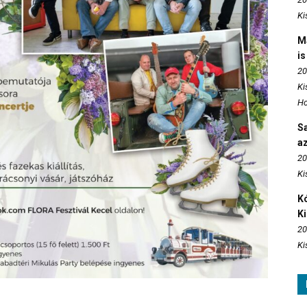
Ki
M
is
20
Ki
Ho
S
az
20
Ki
Kó
K
20
Ki