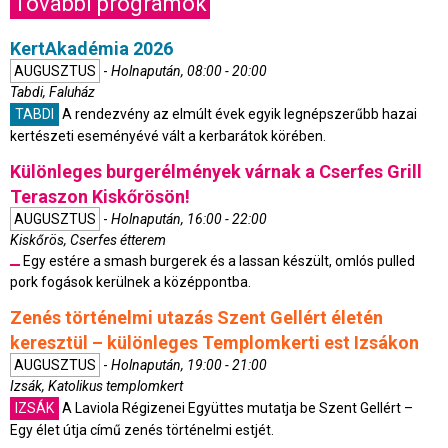
További programok
KertAkadémia 2026
AUGUSZTUS
-
Holnapután, 08:00 - 20:00
Tabdi, Faluház
TABDI
A rendezvény az elmúlt évek egyik legnépszerűbb hazai
kertészeti eseményévé vált a kerbarátok körében.
Különleges burgerélmények várnak a Cserfes Grill
Teraszon Kiskőrösön!
AUGUSZTUS
-
Holnapután, 16:00 - 22:00
Kiskőrös, Cserfes étterem
Egy estére a smash burgerek és a lassan készült, omlós pulled
pork fogások kerülnek a középpontba.
Zenés történelmi utazás Szent Gellért életén
keresztül – különleges Templomkerti est Izsákon
AUGUSZTUS
-
Holnapután, 19:00 - 21:00
Izsák, Katolikus templomkert
IZSÁK
A Laviola Régizenei Együttes mutatja be Szent Gellért –
Egy élet útja című zenés történelmi estjét.