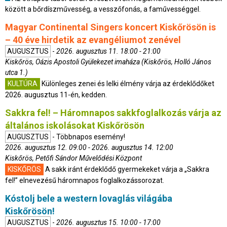
között a bőrdíszművesség, a vesszőfonás, a faművességgel.
Magyar Continental Singers koncert Kiskőrösön is
– 40 éve hirdetik az evangéliumot zenével
AUGUSZTUS
-
2026. augusztus 11. 18:00 - 21:00
Kiskőrös, Oázis Apostoli Gyülekezet imaháza (Kiskőrös, Holló János
utca 1.)
KULTÚRA
Különleges zenei és lelki élmény várja az érdeklődőket
2026. augusztus 11-én, kedden.
Sakkra fel! – Háromnapos sakkfoglalkozás várja az
általános iskolásokat Kiskőrösön
AUGUSZTUS
- Többnapos esemény!
2026. augusztus 12. 09:00 - 2026. augusztus 14. 12:00
Kiskőrös, Petőfi Sándor Művelődési Központ
KISKŐRÖS
A sakk iránt érdeklődő gyermekeket várja a „Sakkra
fel!” elnevezésű háromnapos foglalkozássorozat.
Kóstolj bele a western lovaglás világába
Kiskőrösön!
AUGUSZTUS
-
2026. augusztus 15. 10:00 - 17:00