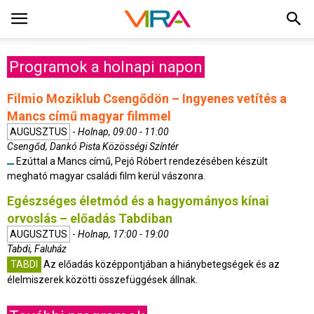
Programok a holnapi napon
Filmio Moziklub Csengődön – Ingyenes vetítés a
Mancs című magyar filmmel
AUGUSZTUS
-
Holnap, 09:00 - 11:00
Csengőd, Dankó Pista Közösségi Színtér
Ezúttal a Mancs című, Pejó Róbert rendezésében készült
megható magyar családi film kerül vászonra.
Egészséges életmód és a hagyományos kínai
orvoslás – előadás Tabdiban
AUGUSZTUS
-
Holnap, 17:00 - 19:00
Tabdi, Faluház
TABDI
Az előadás középpontjában a hiánybetegségek és az
élelmiszerek közötti összefüggések állnak.