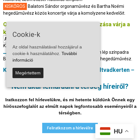
KISKŐRÖS
Balatoni Sándor orgonaművész és Bartha Noémi
hegedűművész közös koncertje várja a komolyzene kedvelőit.
Orgona és hegedű különleges találkozása várja a
közönséget Kiskőrösön
Cookie-k
AUGUSZTUS
-
2026. augusztus 28. 19:30 - 22:00
Kiskőrös, Szent József katolikus templom
Az oldal használatával hozzájárul a
A kiskőrösi Szent József katolikus templomban lép színpadra
cookie-k használatához.
További
Balatoni Sándor orgonaművész és Bartha Noémi hegedűművész.
információ
Különleges gasztronómiai élmény Soltvadkerten –
Megértettem
érkezik a Rita tésztakülönlegességei workshop
SZEPTEMBER
-
2026. szeptember 04. 17:00 - 20:00
Nem akar lemaradni a térség híreiről?
Soltvadkert, Gyöngyház Művelődési Központ és Könyvtár
SOLTVADKERT
A workshop középpontjában a fürjtojásból készült
Iratkozzon fel hírlevelükre, és mi hetente küldünk Önnek egy
tészták és szószok állnak.
hírösszefoglalót az elmúlt napok legfontosabb eseményeiről a
térségben.
Adatvédelmi nyilatkozat
Médiaajánlat
Impresszum
Feliratkozom a hírlevélre
HU
© Vira Média Kft.