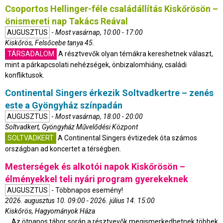
Csoportos Hellinger-féle családállítás Kiskőrösön –
önismereti nap Takács Reával
AUGUSZTUS
-
Most vasárnap, 10:00 - 17:00
Kiskőrös, Felsőcebe tanya 45.
TÁRSADALOM
A résztvevők olyan témákra kereshetnek választ,
mint a párkapcsolati nehézségek, önbizalomhiány, családi
konfliktusok.
Continental Singers érkezik Soltvadkertre – zenés
este a Gyöngyház színpadán
AUGUSZTUS
-
Most vasárnap, 18:00 - 20:00
Soltvadkert, Gyöngyház Művelődési Központ
SOLTVADKERT
A Continental Singers évtizedek óta számos
országban ad koncertet a térségben.
Mesterségek és alkotói napok Kiskőrösön –
élményekkel teli nyári program gyerekeknek
AUGUSZTUS
- Többnapos esemény!
2026. augusztus 10. 09:00 - 2026. július 14. 15:00
Kiskőrös, Hagyományok Háza
Az ötnapos tábor során a résztvevők megismerkedhetnek többek