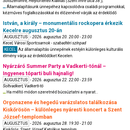
Soltszentimre, Helytörténeti Kiállítás (Szent Imre utca 38.),
Államalapításunk ünnepéhez kapcsolódva családi programokkal,
kézműves foglalkozásokkal és élőzenével várják az érdeklődő
István, a király – monumentális rockopera érkezik
Kecelre augusztus 20-án
AUGUSZTUS
-
2026. augusztus 20. 20:00 - 23:00
Kecel, Városi Sportcsarnok - szabadtéri színpad
KECEL
Az államalapítás ünnepének estéjén különleges kulturális
élmény várja az érdeklődőket Kecelen.
Nyárzáró Summer Party a Vadkerti-tónál –
Ingyenes tóparti buli hajnalig!
AUGUSZTUS
-
2026. augusztus 22. 22:00 - 23:59
Soltvadkert, Vadkerti-tó
Ha méltó módon szeretnéd búcsúztatni a nyarat...
Orgonazene és hegedű varázslatos találkozása
Kiskőrösön – különleges nyáresti koncert a Szent
József-templomban
AUGUSZTUS
-
2026. augusztus 28. 19:30 - 21:00
Kiskőrös, Szent József Katolikus templom