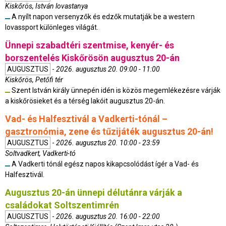
Kiskőrös, István lovastanya
A nyílt napon versenyzők és edzők mutatják be a western
lovassport különleges világát.
Ünnepi szabadtéri szentmise, kenyér- és
borszentelés Kiskőrösön augusztus 20-án
AUGUSZTUS
-
2026. augusztus 20. 09:00 - 11:00
Kiskőrös, Petőfi tér
Szent István király ünnepén idén is közös megemlékezésre várják
a kiskőrösieket és a térség lakóit augusztus 20-án.
Vad- és Halfesztivál a Vadkerti-tónál –
gasztronómia, zene és tűzijáték augusztus 20-án!
AUGUSZTUS
-
2026. augusztus 20. 10:00 - 23:59
Soltvadkert, Vadkerti-tó
A Vadkerti tónál egész napos kikapcsolódást ígér a Vad- és
Halfesztivál.
Augusztus 20-án ünnepi délutánra várják a
családokat Soltszentimrén
AUGUSZTUS
-
2026. augusztus 20. 16:00 - 22:00