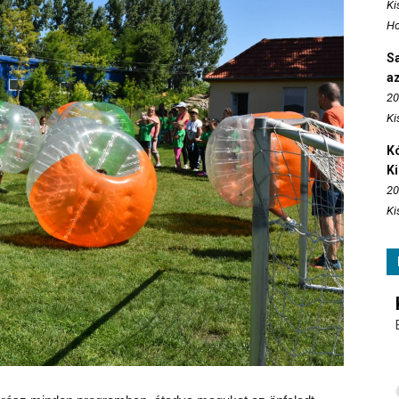
Ki
Ho
S
az
20
Ki
Kó
K
20
Ki