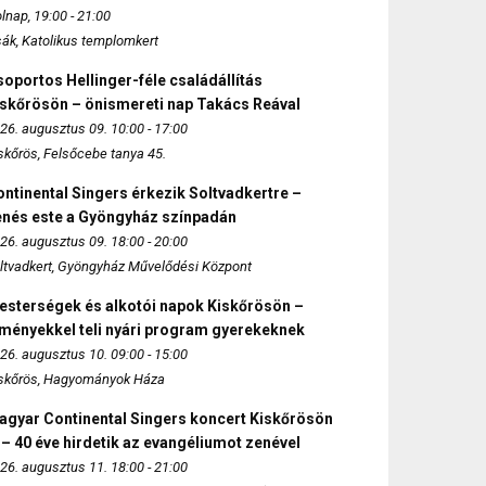
lnap, 19:00 - 21:00
sák, Katolikus templomkert
oportos Hellinger-féle családállítás
iskőrösön – önismereti nap Takács Reával
26. augusztus 09. 10:00 - 17:00
skőrös, Felsőcebe tanya 45.
ntinental Singers érkezik Soltvadkertre –
enés este a Gyöngyház színpadán
26. augusztus 09. 18:00 - 20:00
ltvadkert, Gyöngyház Művelődési Központ
esterségek és alkotói napok Kiskőrösön –
lményekkel teli nyári program gyerekeknek
26. augusztus 10. 09:00 - 15:00
skőrös, Hagyományok Háza
agyar Continental Singers koncert Kiskőrösön
 – 40 éve hirdetik az evangéliumot zenével
26. augusztus 11. 18:00 - 21:00