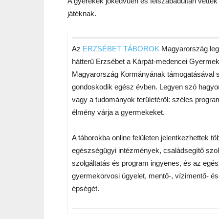
A gyerekek jókedvűen és felszabadultan vette
játéknak.
Az
ERZSÉBET TÁBOROK
Magyarország legn
hátterű Erzsébet a Kárpát-medencei Gyermeke
Magyarország Kormányának támogatásával s
gondoskodik egész évben. Legyen szó hagyomá
vagy a tudományok területéről: széles program
élmény várja a gyermekeket.
A táborokba online felületen jelentkezhettek 
egészségügyi intézmények, családsegítő szol
szolgáltatás és program ingyenes, és az egés
gyermekorvosi ügyelet, mentő-, vízimentő- és b
épségét.