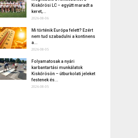
Kiskőrösi LC – együtt maradt a
keret,...
2026-08-06
Mi történik Európa felett? Ezért
nem tud szabadulni a kontinens
a...
2026-08-05
Folyamatosak a nyári
karbantartási munkálatok
Kiskőrösön – útburkolati jeleket
festenek és...
2026-08-05