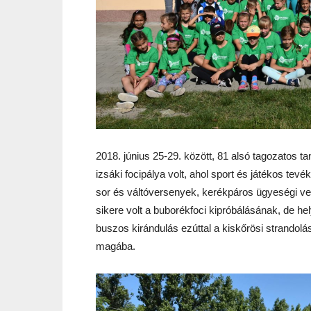
2018. június 25-29. között, 81 alsó tagozatos ta
izsáki focipálya volt, ahol sport és játékos tevék
sor és váltóversenyek, kerékpáros ügyeségi ver
sikere volt a buborékfoci kipróbálásának, de hel
buszos kirándulás ezúttal a kiskőrösi strandolá
magába.