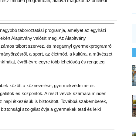
k rész minden programban, átadva magukat az önfeledt
agyobb táboroztatási programja, amelyet az egyházi
kért Alapítvány valósít meg. Az Alapítvány
zámos tábort szervez, és megannyi gyermekprogramról
nyőrzésről, a sport, az életmód, a kultúra, a művészet
kínálat, évről-évre egyre több lehetőség és rengeteg
többek között a köznevelési-, gyermekvédelmi- és
gálatok és központok. A részt vevők számára minden
z napi étkezésük is biztosított. Továbbá szakemberek,
iztonsági szolgálat óvja a gyermekek testi és lelki