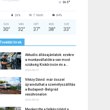
°
36.5
26%
7.1kmh
84%
SZO
VAS
HÉT
KED
SZE
30
°
32
°
37
°
38
°
33
°
További hírek
Aktuális állásajánlatok: ezekre
a munkavállalókra van most
szükség Kiskőrösön és a...
2026-08-07
Vitézy Dávid: már ősszel
újraindulhat a személyszállítás
a Budapest–Belgrád
vasútvonalon
2026-08-06
Megkezdte a felkészülést a