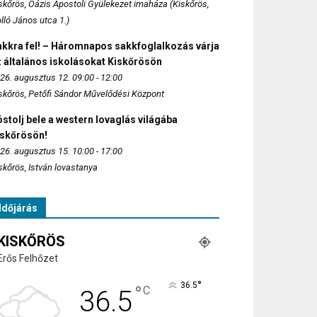
skőrös, Oázis Apostoli Gyülekezet imaháza (Kiskőrös,
lló János utca 1.)
akkra fel! – Háromnapos sakkfoglalkozás várja
 általános iskolásokat Kiskőrösön
26. augusztus 12. 09:00 - 12:00
skőrös, Petőfi Sándor Művelődési Központ
stolj bele a western lovaglás világába
iskőrösön!
26. augusztus 15. 10:00 - 17:00
skőrös, István lovastanya
Időjárás
KISKŐRÖS
Erős Felhőzet
°
36.5
°
C
36.5