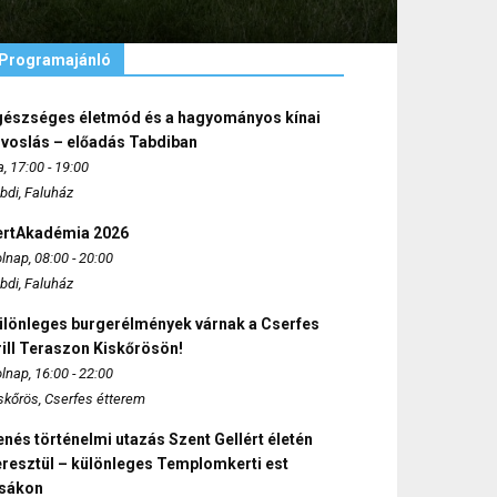
Programajánló
gészséges életmód és a hagyományos kínai
rvoslás – előadás Tabdiban
, 17:00 - 19:00
bdi, Faluház
ertAkadémia 2026
lnap, 08:00 - 20:00
bdi, Faluház
ülönleges burgerélmények várnak a Cserfes
ill Teraszon Kiskőrösön!
lnap, 16:00 - 22:00
skőrös, Cserfes étterem
nés történelmi utazás Szent Gellért életén
eresztül – különleges Templomkerti est
zsákon