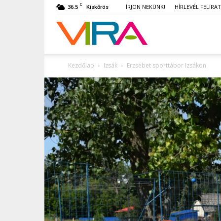
C
36.5
ÍRJON NEKÜNK!
HÍRLEVÉL FELIRA
Kiskőrös
VIRA
Kezdőlap
Izsák
Erzsébet sporttábor Izsákon