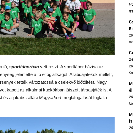
Ho
Iz
Cs
K
20
Ki
Co
z
20
nuló,
sporttáborban
vett részt. A sporttábor bázisa az
So
enység jelentette a fő elfoglaltságot. A labdajátékok mellett,
senyek tették változatossá a cselekvő időtöltést. Nagy
M
yet kapott az alkalmai kuckókban játszott társasjáték is. A
é
20
st és a jakabszállási
Magyarkert
meglátogatását foglalta
Ki
M
is
20