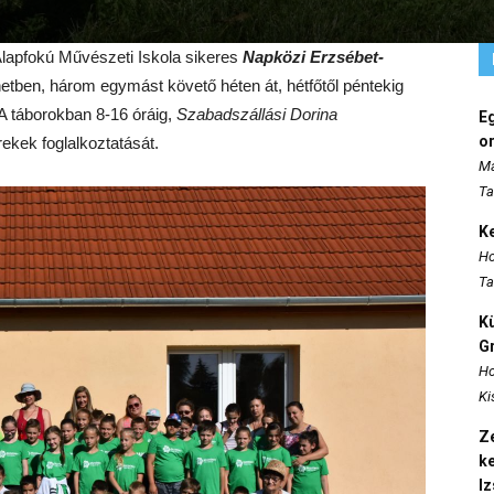
Alapfokú Művészeti Iskola sikeres
Napközi Erzsébet-
tben, három egymást követő héten át, hétfőtől péntekig
 A táborokban 8-16 óráig,
Szabadszállási Dorina
E
o
ekek foglalkoztatását.
Ma
Ta
K
Ho
Ta
K
Gr
Ho
Ki
Ze
k
I