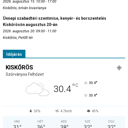
2026. augusztus 15. 10:00 - 17:00
Kiskőrös, István lovastanya
Ünnepi szabadtéri szentmise, kenyér- és borszentelés
Kiskőrösön augusztus 20-án
2026. augusztus 20. 09:00 - 11:00
Kiskőrös, Petőfi tér
Időjárás
KISKŐRÖS
Szórványos Felhőzet
°
30.4
°
C
30.4
°
30.4
30%
4.7kmh
45%
VAS
HÉT
KED
SZE
CSÜ
31
°
36
°
38
°
32
°
32
°