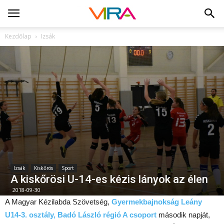
Kezdőlap
Izsák
Izsák
Kiskőrös
Sport
A kiskőrösi U-14-es kézis lányok az élen
2018-09-30
A Magyar Kézilabda Szövetség,
Gyermekbajnokság Leány
U14-3. osztály, Badó László régió A csoport
második napját,