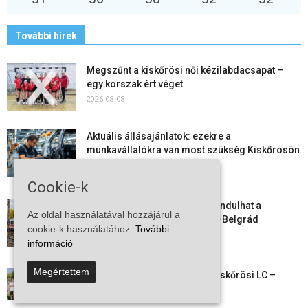
További hírek
Megszűnt a kiskőrösi női kézilabdacsapat –
egy korszak ért véget
2026-08-08
Aktuális állásajánlatok: ezekre a
munkavállalókra van most szükség Kiskőrösön
és a...
2026-08-07
Cookie-k
Vitézy Dávid: már ősszel újraindulhat a
Az oldal használatával hozzájárul a
személyszállítás a Budapest–Belgrád
cookie-k használatához.
További
vasútvonalon
információ
2026-08-06
Megértettem
Megkezdte a felkészülést a Kiskőrösi LC –
együtt maradt a keret,...
2026-08-06