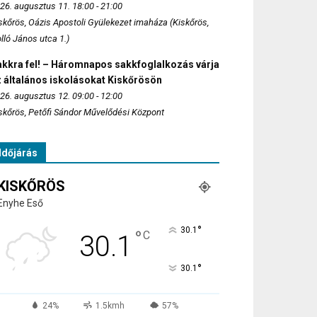
26. augusztus 11. 18:00 - 21:00
skőrös, Oázis Apostoli Gyülekezet imaháza (Kiskőrös,
lló János utca 1.)
akkra fel! – Háromnapos sakkfoglalkozás várja
 általános iskolásokat Kiskőrösön
26. augusztus 12. 09:00 - 12:00
skőrös, Petőfi Sándor Művelődési Központ
Időjárás
KISKŐRÖS
Enyhe Eső
°
30.1
°
C
30.1
°
30.1
24%
1.5kmh
57%