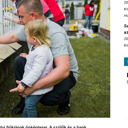
20
Ki
Ho
S
az
20
Ki
yi fiókjának önkéntesei. A szülők és a bank