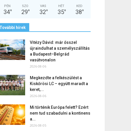
PÉN
SZO
VAS
HÉT
KED
34
°
29
°
32
°
35
°
38
°
További hírek
Vitézy Dávid: már ősszel
újraindulhat a személyszállítás
a Budapest–Belgrád
vasútvonalon
2026-08-06
Megkezdte a felkészülést a
Kiskőrösi LC – együtt maradt a
keret,...
2026-08-06
Mi történik Európa felett? Ezért
nem tud szabadulni a kontinens
a...
2026-08-05