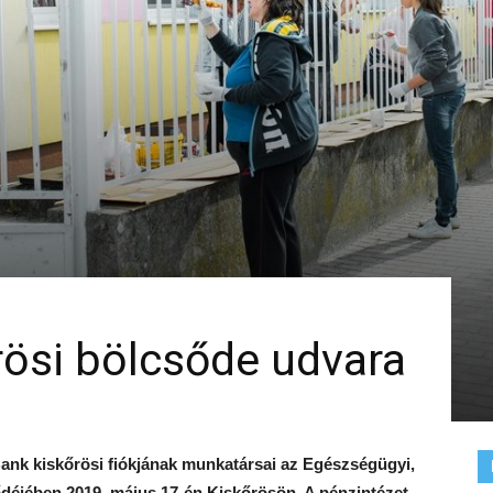
rösi bölcsőde udvara
 Bank kiskőrösi fiókjának munkatársai az Egészségügyi,
ődéjében 2019. május 17-én Kiskőrösön. A pénzintézet