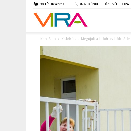
C
30.1
ÍRJON NEKÜNK!
HÍRLEVÉL FELIRA
Kiskőrös
VIRA
Kezdőlap
Kiskőrös
Megújult a kiskőrösi bölcsőde