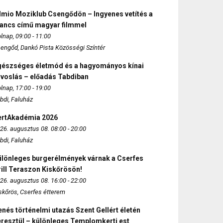
lmio Moziklub Csengődön – Ingyenes vetítés a
ancs című magyar filmmel
lnap, 09:00 - 11:00
engőd, Dankó Pista Közösségi Színtér
gészséges életmód és a hagyományos kínai
rvoslás – előadás Tabdiban
lnap, 17:00 - 19:00
bdi, Faluház
ertAkadémia 2026
26. augusztus 08. 08:00 - 20:00
bdi, Faluház
ülönleges burgerélmények várnak a Cserfes
ill Teraszon Kiskőrösön!
26. augusztus 08. 16:00 - 22:00
skőrös, Cserfes étterem
nés történelmi utazás Szent Gellért életén
eresztül – különleges Templomkerti est