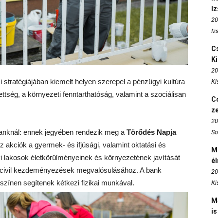
I
20
Iz
Cs
K
20
i stratégiájában kiemelt helyen szerepel a pénzügyi kultúra
Ki
zettség, a környezeti fenntarthatóság, valamint a szociálisan
Co
z
20
nknál: ennek jegyében rendezik meg a
Törődés Napja
So
 akciók a gyermek- és ifjúsági, valamint oktatási és
M
 lakosok életkörülményeinek és környezetének javítását
é
ő civil kezdeményezések megvalósulásához. A bank
20
színen segítenek kétkezi fizikai munkával.
Ki
M
is