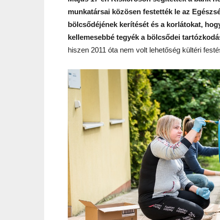
munkatársai közösen festették le az Egészsé
bölcsődéjének kerítését és a korlátokat, h
kellemesebbé tegyék a bölcsődei tartózkodá
hiszen 2011 óta nem volt lehetőség kültéri festé