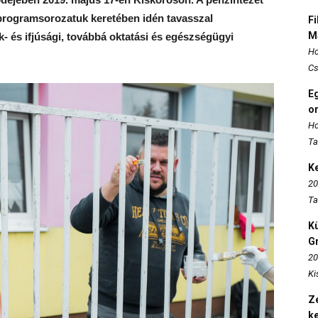
programsorozatuk keretében idén tavasszal
Fi
M
- és ifjúsági, továbbá oktatási és egészségügyi
Ho
Cs
E
o
Ho
Ta
K
20
Ta
K
Gr
20
Ki
Ze
k