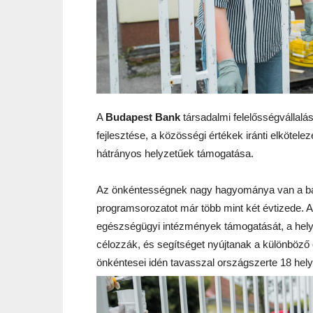
A
Budapest Bank
társadalmi felelősségvállalás
fejlesztése, a közösségi értékek iránti elkötele
hátrányos helyzetűek támogatása.
Az önkéntességnek nagy hagyománya van a ba
programsorozatot már több mint két évtizede. Az
egészségügyi intézmények támogatását, a helyi
célozzák, és segítséget nyújtanak a különböz
önkéntesei idén tavasszal országszerte 18 hely