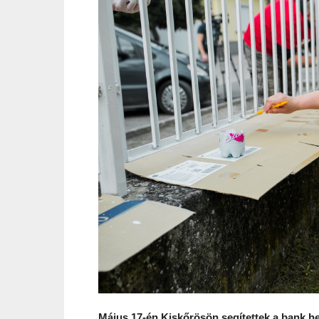
Május 17-én Kiskőrösön segítettek a bank hel