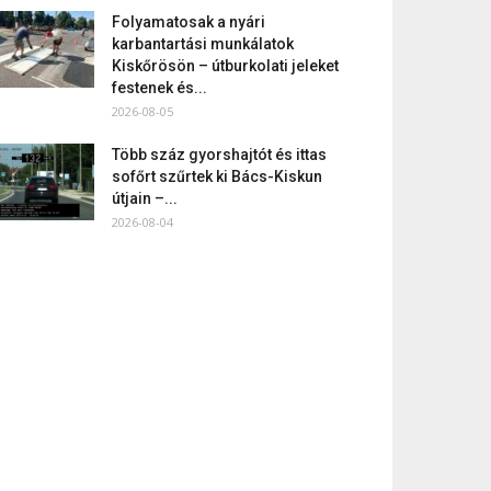
Folyamatosak a nyári
karbantartási munkálatok
Kiskőrösön – útburkolati jeleket
festenek és...
2026-08-05
Több száz gyorshajtót és ittas
sofőrt szűrtek ki Bács-Kiskun
útjain –...
2026-08-04