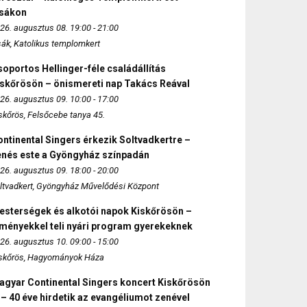
zsákon
26. augusztus 08. 19:00 - 21:00
sák, Katolikus templomkert
oportos Hellinger-féle családállítás
iskőrösön – önismereti nap Takács Reával
26. augusztus 09. 10:00 - 17:00
skőrös, Felsőcebe tanya 45.
ntinental Singers érkezik Soltvadkertre –
enés este a Gyöngyház színpadán
26. augusztus 09. 18:00 - 20:00
ltvadkert, Gyöngyház Művelődési Központ
esterségek és alkotói napok Kiskőrösön –
lményekkel teli nyári program gyerekeknek
26. augusztus 10. 09:00 - 15:00
skőrös, Hagyományok Háza
agyar Continental Singers koncert Kiskőrösön
 – 40 éve hirdetik az evangéliumot zenével