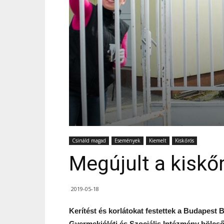
Csináld magad
Események
Kiemelt
Kiskőrös
Megújult a kiskő
2019-05-18
Kerítést és korlátokat festettek a Budapest
Gyermekjóléti és Szociális Intézmény bölcs