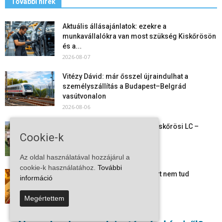
További hírek
Aktuális állásajánlatok: ezekre a
munkavállalókra van most szükség Kiskőrösön
és a...
2026-08-07
Vitézy Dávid: már ősszel újraindulhat a
személyszállítás a Budapest–Belgrád
vasútvonalon
2026-08-06
Megkezdte a felkészülést a Kiskőrösi LC –
Cookie-k
együtt maradt a keret,...
2026-08-06
Az oldal használatával hozzájárul a
cookie-k használatához.
További
Mi történik Európa felett? Ezért nem tud
információ
szabadulni a kontinens a...
2026-08-05
Megértettem
Folyamatosak a nyári karbantartási munkálatok