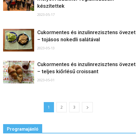
készítettek
2023-05-17
Cukormentes és inzulinrezisztens övezet
– tojásos nokedli salátával
2023-05-13
Cukormentes és inzulinrezisztens övezet
– teljes kiőrlésű croissant
2023-05-01
1
2
3
Programajánló