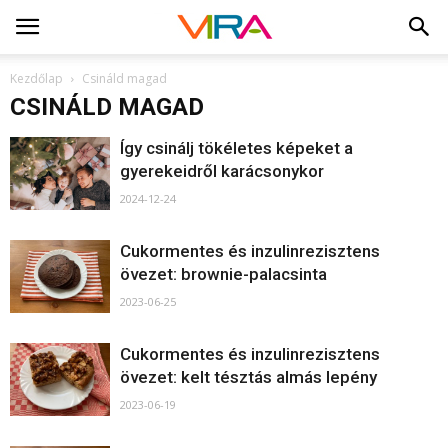
Kezdőlap
Csináld magad
CSINÁLD MAGAD
Így csinálj tökéletes képeket a
gyerekeidről karácsonykor
2024-12-24
Cukormentes és inzulinrezisztens
övezet: brownie-palacsinta
2023-06-25
Cukormentes és inzulinrezisztens
övezet: kelt tésztás almás lepény
2023-06-19