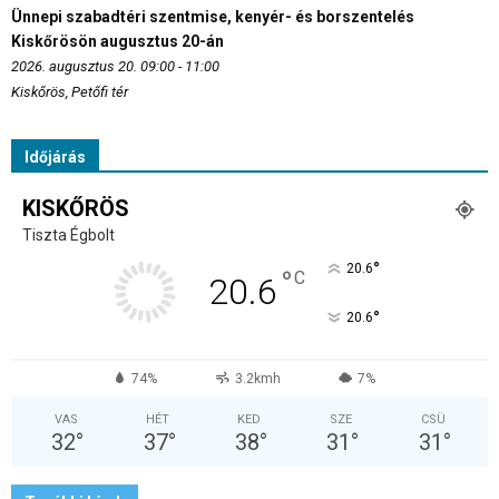
Ünnepi szabadtéri szentmise, kenyér- és borszentelés
Kiskőrösön augusztus 20-án
2026. augusztus 20. 09:00 - 11:00
Kiskőrös, Petőfi tér
Időjárás
KISKŐRÖS
Tiszta Égbolt
°
20.6
°
C
20.6
°
20.6
74%
3.2kmh
7%
VAS
HÉT
KED
SZE
CSÜ
32
°
37
°
38
°
31
°
31
°