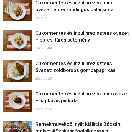
Cukormentes és inzulinrezisztens
övezet: epres-pudingos palacsinta
2023-06-11
Cukormentes és inzulinrezisztens övezet
– epres-túrós sütemény
2023-06-04
Cukormentes és inzulinrezisztens
övezet: zöldborsós gombapaprikás
2023-05-28
Cukormentes és inzulinrezisztens övezet
– napközis piskóta
2023-05-22
Remekművekből nyílt kiállítás Bócsán,
melyet ASzakkör foglalkozásain