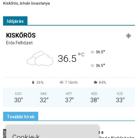
Kiskőrös, István lovastanya
Időjárás
KISKŐRÖS
Erős Felhőzet
°
36.5
°
C
36.5
°
36.5
26%
7.1kmh
84%
SZO
VAS
HÉT
KED
SZE
30
°
32
°
37
°
38
°
33
°
További hírek
Aktuális állásajánlatok: ezekre a
Cookie-k