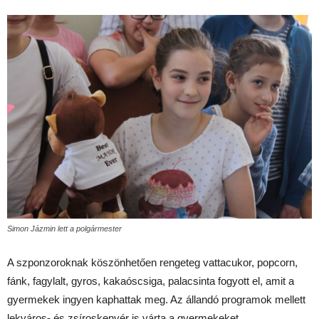
Simon Jázmin lett a polgármester
A szponzoroknak köszönhetően rengeteg vattacukor, popcorn,
fánk, fagylalt, gyros, kakaóscsiga, palacsinta fogyott el, amit a
gyermekek ingyen kaphattak meg. Az állandó programok mellett
lekváros- és zsíroskenyér is várta a gyermekeket.