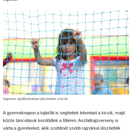
Ingyenes ugrálóvárakban játszhattak a kicsik
A gyermeknapon a tojásfát is segítettek lebontani a kicsik, majd
közös táncolások kezdődtek a főtéren. Aszfaltrajzverseny is
várta a gyerekeket, akik szebbnél szebb rajzokkal díszítették