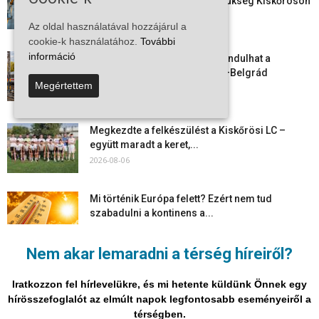
munkavállalókra van most szükség Kiskőrösön
és a...
Az oldal használatával hozzájárul a
2026-08-07
cookie-k használatához.
További
információ
Vitézy Dávid: már ősszel újraindulhat a
személyszállítás a Budapest–Belgrád
Megértettem
vasútvonalon
2026-08-06
Megkezdte a felkészülést a Kiskőrösi LC –
együtt maradt a keret,...
2026-08-06
Mi történik Európa felett? Ezért nem tud
szabadulni a kontinens a...
2026-08-05
Nem akar lemaradni a térség híreiről?
Folyamatosak a nyári karbantartási munkálatok
Kiskőrösön – útburkolati jeleket festenek és...
Iratkozzon fel hírlevelükre, és mi hetente küldünk Önnek egy
2026-08-05
hírösszefoglalót az elmúlt napok legfontosabb eseményeiről a
térségben.