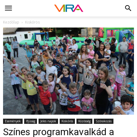
Kezdőlap
Kiskőrös
Események
Ifjúság
Jeles napok
Kiskőrös
Közösség
Szórakozás
Színes programkavalkád a