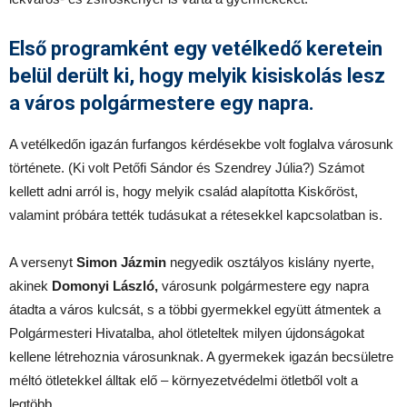
Első programként egy vetélkedő keretein
belül derült ki, hogy melyik kisiskolás lesz
a város polgármestere egy napra.
A vetélkedőn igazán furfangos kérdésekbe volt foglalva városunk
története. (Ki volt Petőfi Sándor és Szendrey Júlia?) Számot
kellett adni arról is, hogy melyik család alapította Kiskőröst,
valamint próbára tették tudásukat a rétesekkel kapcsolatban is.
A versenyt
Simon Jázmin
negyedik osztályos kislány nyerte,
akinek
Domonyi László,
városunk polgármestere egy napra
átadta a város kulcsát, s a többi gyermekkel együtt átmentek a
Polgármesteri Hivatalba, ahol ötleteltek milyen újdonságokat
kellene létrehoznia városunknak. A gyermekek igazán becsületre
méltó ötletekkel álltak elő – környezetvédelmi ötletből volt a
legtöbb.