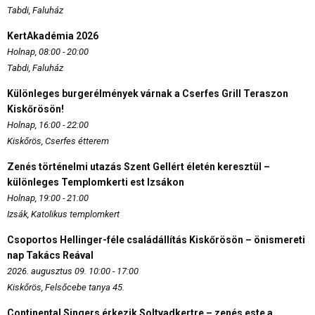
Tabdi, Faluház
KertAkadémia 2026
Holnap, 08:00 - 20:00
Tabdi, Faluház
Különleges burgerélmények várnak a Cserfes Grill Teraszon
Kiskőrösön!
Holnap, 16:00 - 22:00
Kiskőrös, Cserfes étterem
Zenés történelmi utazás Szent Gellért életén keresztül –
különleges Templomkerti est Izsákon
Holnap, 19:00 - 21:00
Izsák, Katolikus templomkert
Csoportos Hellinger-féle családállítás Kiskőrösön – önismereti
nap Takács Reával
2026. augusztus 09. 10:00 - 17:00
Kiskőrös, Felsőcebe tanya 45.
Continental Singers érkezik Soltvadkertre – zenés este a