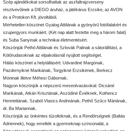
Szép ajándékokat sorsolhattak az aszfaltrajzverseny
résztvevőinek a DIEGO áruház, a játékárus Erzsike, az AVON
és a Protokon Kft. jóvoltából.
Mérhetetlen köszönet Gyalog Attilának a gyönyörű fotófalakért és
szupergyors munkáért. (Két nap alatt festette meg a három falat)
és Suba Sanyinak a technikai életmentésért.
Köszönjük Pethő Attilának és Szlovák Palinak a sátorállítást, a
Kötőrudasoknak az elpakolásnál nyújtott segítséget.
Hálás köszönet a helytállásért: Udvardiné Margónak,
Pazdernyikné Marikának, Torgyikné Erzsikének, Berkecz
Móninak illetve Méhesi Gábornak.
Nagyon köszönjük a népszerű meseolvasásokat: Dicsáné
Marikának, Atkári Krisztának, Aszódiné Éviéknek, Kothencz
Henriettának, Szaból Vlasics Andreának, Pethő Szűcs Máriának,
dr. Ba Mariannak.
Köszönjük az önkéntes tűzoltóknak, és a Rendőrségnek (Baltás
Adriennek), hogy emelték a gyermeknap színvonalát, a