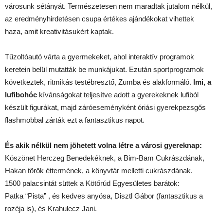
városunk sétányát. Természetesen nem maradtak jutalom nélkül,
az eredményhirdetésen csupa értékes ajándékokat vihettek
haza, amit kreativitásukért kaptak.
Tűzoltóautó várta a gyermekeket, ahol interaktív programok
keretein belül mutatták be munkájukat. Ezután sportprogramok
következtek, ritmikás testébresztő, Zumba és alakformáló.
Imi, a
lufibohóc
kívánságokat teljesítve adott a gyerekeknek lufiból
készült figurákat, majd záróeseményként óriási gyerekpezsgős
flashmobbal zárták ezt a fantasztikus napot.
És akik nélkül nem jöhetett volna létre a városi gyereknap:
Köszönet Herczeg Benedekéknek, a Bim-Bam Cukrászdának,
Hakan török éttermének, a könyvtár melletti cukrászdának.
1500 palacsintát süttek a Kötőrúd Egyesületes barátok:
Patka “Pista” , és kedves anyósa, Disztl Gábor (fantasztikus a
rozéja is), és Krahulecz Jani.