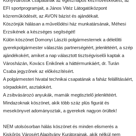
Könyvtárosok csapatának az egésznapos kézműveskedést, az
EFI sportprogramjait, a János Vitéz Látogatóközpont
közreműködését, az AVON bázist és ajándékait.
Köszönjük hálásan a művelődési ház munkatársának, Méhesi
Erzsikének a készséges segítségét!
Külön köszönet Domonyi László polgármesternek a délelőtti
gyerekpolgármester választás partnerségéért, jelenlétéért, a szép
ajándékokért, amiket a nap választott tisztségviselői kaptak a
Városházán, Kovács Enikőnek a háttérmunkáért, dr. Turán
Csaba jegyzőnek az előkészítésért.
A polgármesteri hivatal technikai csapatának a faház felállításáért,
sörpadokért, asztalokért.
A zsibvásározó anyukák, mamák megtisztelő jelenlétéért.
Mindazoknak köszönet, akik több száz plüs figurát és
mesekönyvet adományoztak, a gyerekek nagyon örültek!
NEM utolsósorban hálás köszönet és minden elismerés a
Kiskőrös Városért Alapítvány Kurátorainak, akik nélkül nem