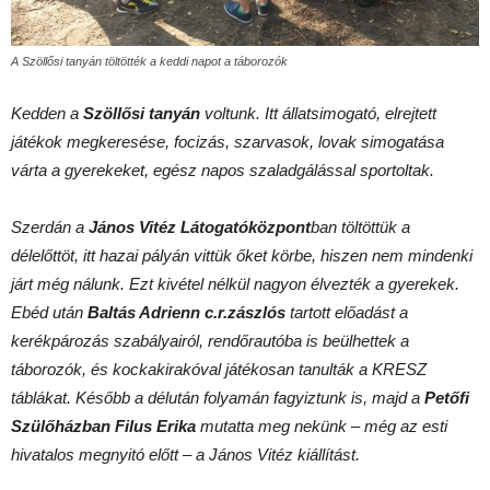
A Szöllősi tanyán töltötték a keddi napot a táborozók
Kedden a
Szöllősi tanyán
voltunk. Itt állatsimogató, elrejtett
játékok megkeresése, focizás, szarvasok, lovak simogatása
várta a gyerekeket, egész napos szaladgálással sportoltak.
Szerdán a
János Vitéz Látogatóközpont
ban töltöttük a
délelőttöt, itt hazai pályán vittük őket körbe, hiszen nem mindenki
járt még nálunk. Ezt kivétel nélkül nagyon élvezték a gyerekek.
Ebéd után
Baltás Adrienn c.r.zászlós
tartott előadást a
kerékpározás szabályairól, rendőrautóba is beülhettek a
táborozók, és kockakirakóval játékosan tanulták a KRESZ
táblákat. Később a délután folyamán fagyiztunk is, majd a
Petőfi
Szülőházban Filus Erika
mutatta meg nekünk – még az esti
hivatalos megnyitó előtt – a János Vitéz kiállítást.