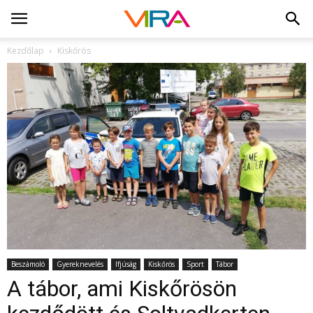
Kezdőlap
Kiskőrös
Beszámoló
Gyereknevelés
Ifjúság
Kiskőrös
Sport
Tábor
A tábor, ami Kiskőrösön