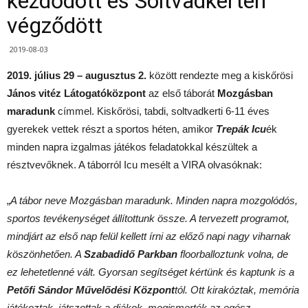
kezdődött és Soltvadkerten
végződött
2019-08-03
2019. július 29 – augusztus 2.
között rendezte meg a kiskőrösi
János vitéz Látogatóközpont
az első táborát
Mozgásban
maradunk
címmel. Kiskőrösi, tabdi, soltvadkerti 6-11 éves
gyerekek vettek részt a sportos héten, amikor
Trepák Icu
ék
minden napra izgalmas játékos feladatokkal készültek a
résztvevőknek. A táborról Icu mesélt a VIRA olvasóknak:
„
A tábor neve Mozgásban maradunk. Minden napra mozgolódós,
sportos tevékenységet állítottunk össze. A tervezett programot,
mindjárt az első nap felül kellett írni az előző napi nagy viharnak
köszönhetően. A
Szabadidő Parkban
floorballoztunk volna, de
ez lehetetlenné vált. Gyorsan segítséget kértünk és kaptunk is a
Petőfi Sándor Művelődési Központ
tól. Ott kirakóztak, memória
játékoztak, játszottak a diákok, megismerték az egész