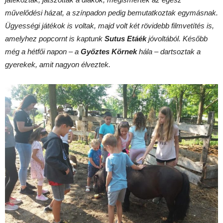
művelődési házat, a színpadon pedig bemutatkoztak egymásnak.
Ügyességi játékok is voltak, majd volt két rövidebb filmvetítés is,
amelyhez popcornt is kaptunk
Sutus Etáék
jóvoltából. Később
még a hétfői napon – a
Győztes Körnek
hála – dartsoztak a
gyerekek, amit nagyon élveztek.