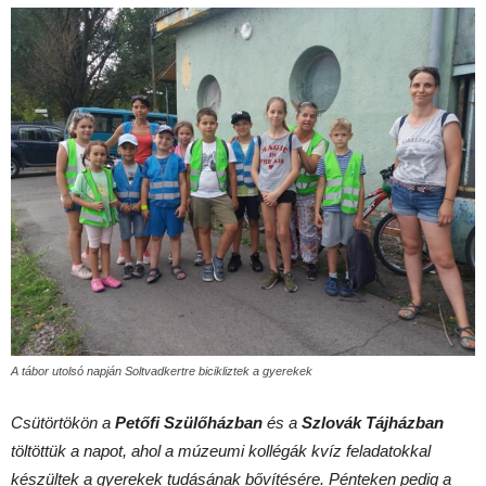
A tábor utolsó napján Soltvadkertre bicikliztek a gyerekek
Csütörtökön a
Petőfi Szülőházban
és a
Szlovák Tájházban
töltöttük a napot, ahol a múzeumi kollégák kvíz feladatokkal
készültek a gyerekek tudásának bővítésére. Pénteken pedig a