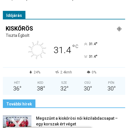
Időjárás
KISKŐRÖS
Tiszta Égbolt
°
31.4
°
C
31.4
°
31.4
24%
2.4kmh
0%
HÉT
KED
SZE
CSÜ
PÉN
36
°
38
°
32
°
30
°
30
°
További hírek
Megszűnt a kiskőrösi női kézilabdacsapat –
egy korszak ért véget