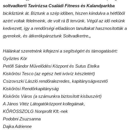
soltvadkerti Tavirózsa Családi Fitness és Kalandparkba
bicikliztünk át.
Bíztunk a szép időben, hiszen kiindulva a hétfőből
azért voltak félelmeink, de volt rá B tervünk. Végül az idő nekünk
kedvezett, így a rendőrségi előadáson tanultakat hasznosították a
gyerekek, és átkerékpároztunk Soltvadkertre.
„
Hálánkat szeretnénk kifejezni a segítségért és támogatásért:
Győztes Kör
Petőfi Sándor Művelődési Központ és Sutus Etelka
Kiskőrösi Tesco (az egész heti ivóvíz készletért)
Csizovszki László rendőralezredes, kapitányságvezető
Kiskőrösi Rendőrkapitányság
Kiskőrös Város (a számunkra biztosított kisbuszért)
A János Vitéz Látogatóközpont kollegáinak,
KŐRÖSSZOLG Nonprofit Kft.-nek
Podobni Zsuzsanna
Dajka Adrienne