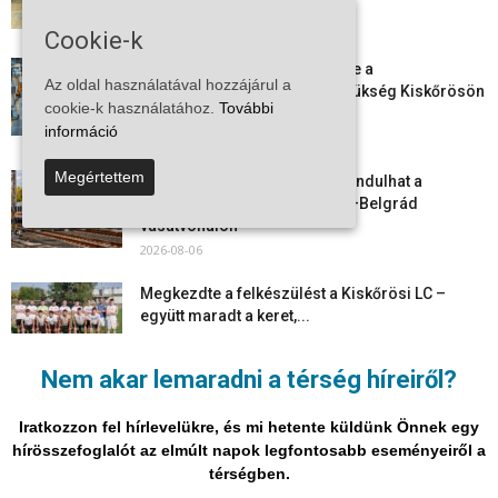
2026-08-08
Cookie-k
Aktuális állásajánlatok: ezekre a
Az oldal használatával hozzájárul a
munkavállalókra van most szükség Kiskőrösön
cookie-k használatához.
További
és a...
információ
2026-08-07
Megértettem
Vitézy Dávid: már ősszel újraindulhat a
személyszállítás a Budapest–Belgrád
vasútvonalon
2026-08-06
Megkezdte a felkészülést a Kiskőrösi LC –
együtt maradt a keret,...
2026-08-06
Nem akar lemaradni a térség híreiről?
Mi történik Európa felett? Ezért nem tud
szabadulni a kontinens a...
Iratkozzon fel hírlevelükre, és mi hetente küldünk Önnek egy
2026-08-05
hírösszefoglalót az elmúlt napok legfontosabb eseményeiről a
térségben.