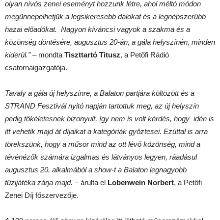
olyan nívós zenei eseményt hozzunk létre, ahol méltó módon
megünnepelhetjük a legsikeresebb dalokat és a legnépszerűbb
hazai előadókat. Nagyon kíváncsi vagyok a szakma és a
közönség döntésére, augusztus 20-án, a gála helyszínén, minden
kiderül.”
– mondta
Tiszttartó Titusz
, a Petőfi Rádió
csatornaigazgatója.
Tavaly a gála új helyszínre, a Balaton partjára költözött és a
STRAND Fesztivál nyitó napján tartottuk meg, az új helyszín
pedig tökéletesnek bizonyult, így nem is volt kérdés, hogy idén is
itt vehetik majd át díjaikat a kategóriák győztesei. Ezúttal is arra
törekszünk, hogy a műsor mind az ott lévő közönség, mind a
tévénézők számára izgalmas és látványos legyen, ráadásul
augusztus 20. alkalmából a show-t a Balaton legnagyobb
tűzijátéka zárja majd.
– árulta el
Lobenwein Norbert
, a Petőfi
Zenei Díj főszervezője.