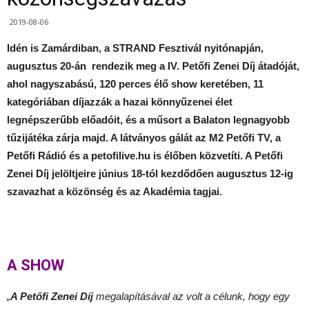
2019-08-06
Idén is Zamárdiban, a STRAND Fesztivál nyitónapján,
augusztus 20-án rendezik meg a IV. Petőfi Zenei Díj átadóját,
ahol nagyszabású, 120 perces élő show keretében, 11
kategóriában díjazzák a hazai könnyűzenei élet
legnépszerűbb előadóit, és a műsort a Balaton legnagyobb
tűzijátéka zárja majd. A látványos gálát az M2 Petőfi TV, a
Petőfi Rádió és a petofilive.hu is élőben közvetíti. A Petőfi
Zenei Díj jelöltjeire június 18-tól kezdődően augusztus 12-ig
szavazhat a közönség és az Akadémia tagjai.
A SHOW
„
A Petőfi Zenei Díj
megalapításával az volt a célunk, hogy egy