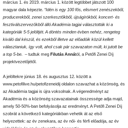
március 1. és 2019. március 1. között legtöbbet játszott 100
magyar dala képezte.
“Idén is egy 100 fős, elismert zenészekből,
producerekből, zenei szerkesztőkből, újságírókból, koncert- és
fesztiválszervezőkből álló Akadémia tagjai választották ki a
kategóriák 5-5 jelöltjét. A döntés minden évben nehéz, rengeteg
kiváló dal készül, és ezekből illetve az előadóik közül kellett
választaniuk, így volt, ahol csak pár szavazaton múlt, ki jutott be
a top 5-be.
– tudtuk meg
Filutás Anná
tól, a Petőfi Zenei Díj
projektvezetőjétől.
A jelöltekre június 18. és augusztus 12. között a
www.petofilive.hu/petofizeneidij oldalon szavazhat a közönség, és
az Akadémia tagjai is újra voksolnak. A végeredményt az
Akadémia és a közönség szavazatainak összessége adja majd,
amely 50-50%-ban befolyásolja az eredményt. A Petőfi Zenei Díj
szobrát a következő kategóriákban vehetik át az első
helyezettek: az év zenekara, az év női- és férfi előadója, az év