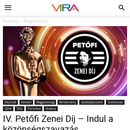
Kezdőlap
Magyarország
Fesztivál
Koncert
Magyarország
Rendezvény
Sajtótájékoztató
Szórakozás
Zene
Tánc
Turizmus
Verseny
IV. Petőfi Zenei Díj – Indul a
közönségszavazás