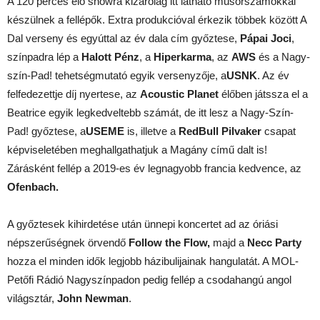
A 120 perces élő showra kizárólag itt látható műsorszámokkal
készülnek a fellépők. Extra produkcióval érkezik többek között A
Dal verseny és egyúttal az év dala cím győztese,
Pápai Joci
,
színpadra lép a
Halott Pénz
, a
Hiperkarma
, az
AWS
és a Nagy-
szín-Pad! tehetségmutató egyik versenyzője, a
USNK
. Az év
felfedezettje díj nyertese, az
Acoustic Planet
élőben játssza el a
Beatrice egyik legkedveltebb számát, de itt lesz a Nagy-Szín-
Pad! győztese, a
USEME
is, illetve a
RedBull Pilvaker
csapat
képviseletében meghallgathatjuk a Magány című dalt is!
Zárásként fellép a 2019-es év legnagyobb francia kedvence, az
Ofenbach.
A győztesek kihirdetése után ünnepi koncertet ad az óriási
népszerűségnek örvendő
Follow the Flow,
majd a
Necc Party
hozza el minden idők legjobb házibulijainak hangulatát. A MOL-
Petőfi Rádió Nagyszínpadon pedig fellép a csodahangú angol
világsztár,
John Newman
.