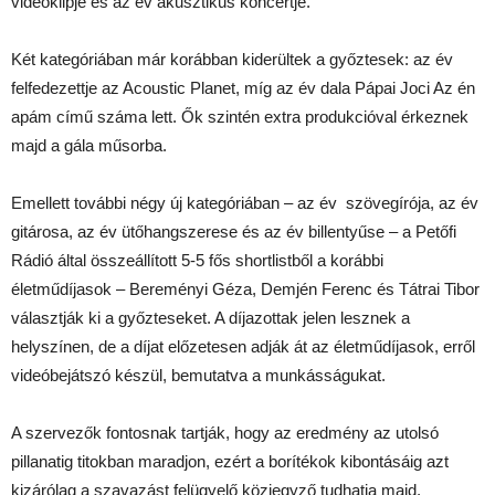
videóklipje és az év akusztikus koncertje.
Két kategóriában már korábban kiderültek a győztesek: az év
felfedezettje az Acoustic Planet, míg az év dala Pápai Joci Az én
apám című száma lett. Ők szintén extra produkcióval érkeznek
majd a gála műsorba.
Emellett további négy új kategóriában – az év szövegírója, az év
gitárosa, az év ütőhangszerese és az év billentyűse – a Petőfi
Rádió által összeállított 5-5 fős shortlistből a korábbi
életműdíjasok – Bereményi Géza, Demjén Ferenc és Tátrai Tibor
választják ki a győzteseket. A díjazottak jelen lesznek a
helyszínen, de a díjat előzetesen adják át az életműdíjasok, erről
videóbejátszó készül, bemutatva a munkásságukat.
A szervezők fontosnak tartják, hogy az eredmény az utolsó
pillanatig titokban maradjon, ezért a borítékok kibontásáig azt
kizárólag a szavazást felügyelő közjegyző tudhatja majd.