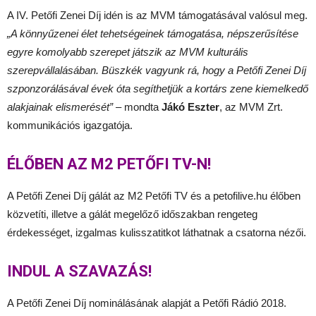
A IV. Petőfi Zenei Díj idén is az MVM támogatásával valósul meg.
„A könnyűzenei élet tehetségeinek támogatása, népszerűsítése
egyre komolyabb szerepet játszik az MVM kulturális
szerepvállalásában. Büszkék vagyunk rá, hogy a Petőfi Zenei Díj
szponzorálásával évek óta segíthetjük a kortárs zene kiemelkedő
alakjainak elismerését”
– mondta
Jákó Eszter
, az MVM Zrt.
kommunikációs igazgatója.
ÉLŐBEN AZ M2 PETŐFI TV-N!
A Petőfi Zenei Díj gálát az M2 Petőfi TV és a petofilive.hu élőben
közvetíti, illetve a gálát megelőző időszakban rengeteg
érdekességet, izgalmas kulisszatitkot láthatnak a csatorna nézői.
INDUL A SZAVAZÁS!
A Petőfi Zenei Díj nominálásának alapját a Petőfi Rádió 2018.