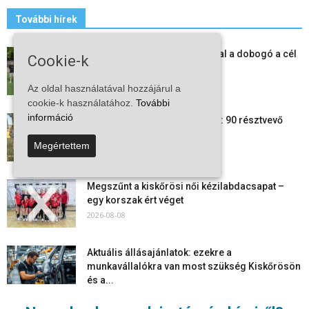
További hírek
Kiskőrösi LC II.: öt új játékossal a dobogó a cél
Cookie-k
2026-08-09
Az oldal használatával hozzájárul a
cookie-k használatához.
További
információ
24 órás futás a Vadkerti-tónál: 90 résztvevő
1180 kilométert teljesített
Megértettem
2026-08-09
Megszűnt a kiskőrösi női kézilabdacsapat –
egy korszak ért véget
2026-08-08
Aktuális állásajánlatok: ezekre a
munkavállalókra van most szükség Kiskőrösön
és a...
2026-08-07