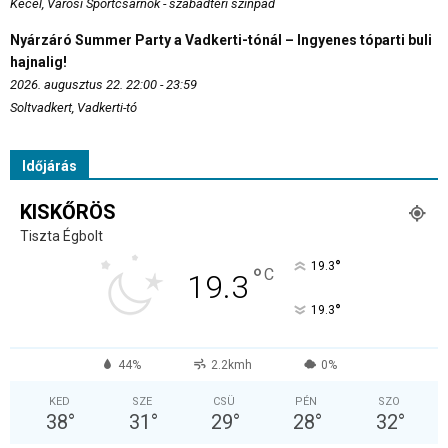
Kecel, Városi Sportcsarnok - szabadtéri színpad
Nyárzáró Summer Party a Vadkerti-tónál – Ingyenes tóparti buli
hajnalig!
2026. augusztus 22. 22:00 - 23:59
Soltvadkert, Vadkerti-tó
Időjárás
KISKŐRÖS
Tiszta Égbolt
°
19.3
°
C
19.3
°
19.3
44%
2.2kmh
0%
KED
SZE
CSÜ
PÉN
SZO
38
°
31
°
29
°
28
°
32
°