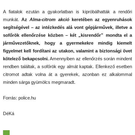
A fiatalok ezután a gyakorlatban is kipróbálhatták a rendőri
munkát.
Az
Alma-citrom akció
keretében az egyenruhások
segítségével – az intézkedés alá vont gépjárművek, illetve a
sofőrök ellenőrzése közben – két „kisrendőr” mondta el a
járművezetőknek, hogy a gyermekekre mindig kiemelt
figyelmet kell fordítani az utakon, valamint a biztonsági övet
kötelező bekapcsolni.
Amennyiben az ellenőrzés során mindent
rendben találtak, a sofőrök egy almát kaptak. Ellenkező esetben
citromot adtak volna át a gyerekek, azonban ez alkalommal
minden sárga gyümölcs megmaradt.
Forrás: police.hu
DéKá