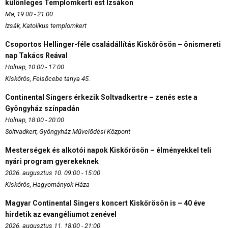
különleges Templomkerti est Izsákon
Ma, 19:00 - 21:00
Izsák, Katolikus templomkert
Csoportos Hellinger-féle családállítás Kiskőrösön – önismereti
nap Takács Reával
Holnap, 10:00 - 17:00
Kiskőrös, Felsőcebe tanya 45.
Continental Singers érkezik Soltvadkertre – zenés este a
Gyöngyház színpadán
Holnap, 18:00 - 20:00
Soltvadkert, Gyöngyház Művelődési Központ
Mesterségek és alkotói napok Kiskőrösön – élményekkel teli
nyári program gyerekeknek
2026. augusztus 10. 09:00 - 15:00
Kiskőrös, Hagyományok Háza
Magyar Continental Singers koncert Kiskőrösön is – 40 éve
hirdetik az evangéliumot zenével
2026. augusztus 11. 18:00 - 21:00