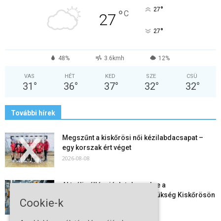
°
27
°
C
27
°
27
48%
3.6kmh
12%
VAS
HÉT
KED
SZE
CSÜ
31
°
36
°
37
°
32
°
32
°
További hírek
Megszűnt a kiskőrösi női kézilabdacsapat –
egy korszak ért véget
2026-08-08
Aktuális állásajánlatok: ezekre a
munkavállalókra van most szükség Kiskőrösön
Cookie-k
és a...
2026-08-07