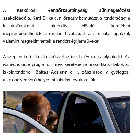
A
Kiskőrösi Rendőrkapitányság bűnmegelőzési
szakelőadója, Kuti Erika c. r. őrnagy
bemutatta a rendőrséget a
kisiskolásoknak. Interaktív előadás keretében
megismerkedhettek a rendőri hivatással, a szolgálati ágakkal,
valamint megtekinthették a rendőrségi járműveket.
A szeptemberi iskolakezdéssel az idei tanévben is folytatódott
Az
iskola rendőre
program. Ennek keretében a másodikos diákok az
iskolarendőrrel,
Baltás Adrienn c. r. zászlós
sal a gyalogos-
átkelőhelyen való helyes áthaladást gyakorolták.