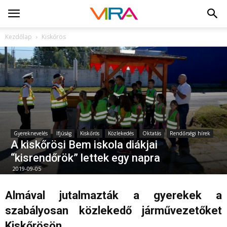
Kezdőlap
Kiskőrös
Gyereknevelés
Ifjúság
Kiskőrös
Közlekedés
Oktatás
Rendőrségi hírek
A kiskőrösi Bem iskola diákjai
“kisrendőrök” lettek egy napra
2019-09-05
Almával jutalmazták a gyerekek a
szabályosan közlekedő járművezetőket
Kiskőrösön.