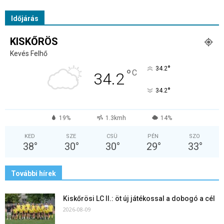
Időjárás
KISKŐRÖS
Kevés Felhő
°
34.2
°
C
34.2
°
34.2
19%
1.3kmh
14%
KED
SZE
CSÜ
PÉN
SZO
38
°
30
°
30
°
29
°
33
°
További hírek
Kiskőrösi LC II.: öt új játékossal a dobogó a cél
2026-08-09