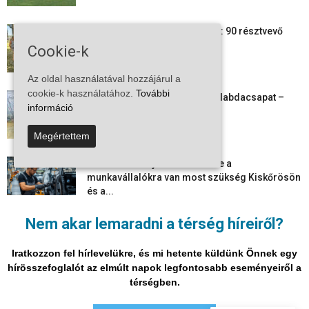
24 órás futás a Vadkerti-tónál: 90 résztvevő
1180 kilométert teljesített
Cookie-k
2026-08-09
Az oldal használatával hozzájárul a
cookie-k használatához.
További
Megszűnt a kiskőrösi női kézilabdacsapat –
információ
egy korszak ért véget
2026-08-08
Megértettem
Aktuális állásajánlatok: ezekre a
munkavállalókra van most szükség Kiskőrösön
és a...
2026-08-07
Nem akar lemaradni a térség híreiről?
Vitézy Dávid: már ősszel újraindulhat a
személyszállítás a Budapest–Belgrád
Iratkozzon fel hírlevelükre, és mi hetente küldünk Önnek egy
vasútvonalon
hírösszefoglalót az elmúlt napok legfontosabb eseményeiről a
2026-08-06
térségben.