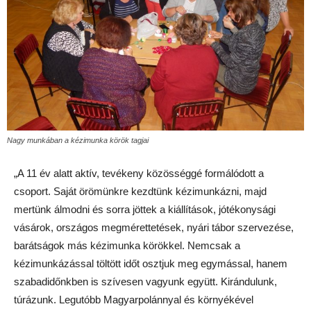
Nagy munkában a kézimunka körök tagjai
„A 11 év alatt aktív, tevékeny közösséggé formálódott a
csoport. Saját örömünkre kezdtünk kézimunkázni, majd
mertünk álmodni és sorra jöttek a kiállítások, jótékonysági
vásárok, országos megmérettetések, nyári tábor szervezése,
barátságok más kézimunka körökkel. Nemcsak a
kézimunkázással töltött időt osztjuk meg egymással, hanem
szabadidőnkben is szívesen vagyunk együtt. Kirándulunk,
túrázunk. Legutóbb Magyarpolánnyal és környékével