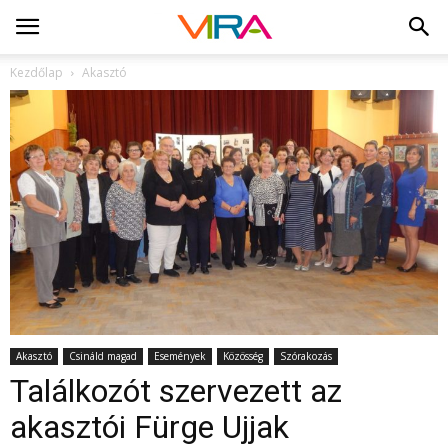
Kezdőlap
Akasztó
Akasztó
Csináld magad
Események
Közösség
Szórakozás
Találkozót szervezett az
akasztói Fürge Ujjak