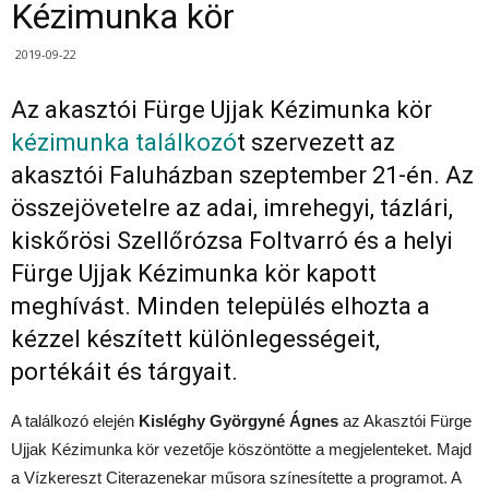
Kézimunka kör
2019-09-22
Az akasztói Fürge Ujjak Kézimunka kör
kézimunka találkozó
t szervezett az
akasztói Faluházban szeptember 21-én. Az
összejövetelre az adai, imrehegyi, tázlári,
kiskőrösi Szellőrózsa Foltvarró és a helyi
Fürge Ujjak Kézimunka kör kapott
meghívást. Minden település elhozta a
kézzel készített különlegességeit,
portékáit és tárgyait.
A találkozó elején
Kisléghy Györgyné
Ágnes
az Akasztói Fürge
Ujjak Kézimunka kör vezetője köszöntötte a megjelenteket. Majd
a Vízkereszt Citerazenekar műsora színesítette a programot. A