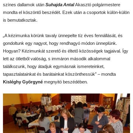
színes dallamok után
Suhajda Antal
Akasztó polgármestere
mondta el köszöntő beszédét. Ezek után a csoportok külön-külön
is bemutatkoztak.
„
A kézimunka körünk tavaly ünnepelte tíz éves fennállását, és
gondoltunk egy nagyot, hogy rendhagyó módon ünneplünk.
Hogyan? Kézimunkát szerető és éltető közösségek tagjaival. Így
lett az ötletből valóság, s immáron második alkalommal
találkozunk, hogy átadjuk egymásnak ismereteinket,
tapasztalatainkat és barátainkat köszönthessük”
–
mondta
Kisléghy Györgyné
megnyitó beszédében
.