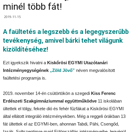
minél több fát!
2019-11-15
A faültetés a legszebb és a legegyszerűbb
tevékenység, amivel bárki tehet világunk
kizöldítéséhez!
Ezt igyekszik hivatni a
Kiskőrösi EGYMI Utazótanári
Intézményegységének
„Zöld Jövő”
néven megvalósított
faültetési programja is.
2019. november 14-én csütörtökön a szegedi
Kiss Ferenc
Erdészeti Szakgimnáziummal együttműködve
11 iskolában
ültettek el tölgy, fekete dió és fehér fűzfákat a Kiskőrösi EGYMI
által ellátott integráló intézményekben. Még a reggeli órákban 13
fát ültettek el az EGYMI-ben, ahonnan Tabdi, Páhi, Csengőd,
Izsák, Soltszentimre majd Fülöpszállás intézményeibe, legvégül