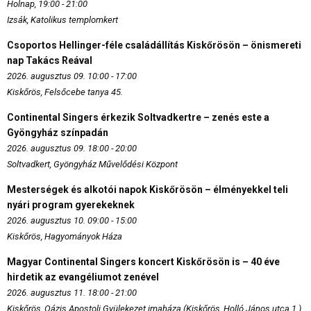
Holnap, 19:00 - 21:00
Izsák, Katolikus templomkert
Csoportos Hellinger-féle családállítás Kiskőrösön – önismereti
nap Takács Reával
2026. augusztus 09. 10:00 - 17:00
Kiskőrös, Felsőcebe tanya 45.
Continental Singers érkezik Soltvadkertre – zenés este a
Gyöngyház színpadán
2026. augusztus 09. 18:00 - 20:00
Soltvadkert, Gyöngyház Művelődési Központ
Mesterségek és alkotói napok Kiskőrösön – élményekkel teli
nyári program gyerekeknek
2026. augusztus 10. 09:00 - 15:00
Kiskőrös, Hagyományok Háza
Magyar Continental Singers koncert Kiskőrösön is – 40 éve
hirdetik az evangéliumot zenével
2026. augusztus 11. 18:00 - 21:00
Kiskőrös, Oázis Apostoli Gyülekezet imaháza (Kiskőrös, Holló János utca 1.)