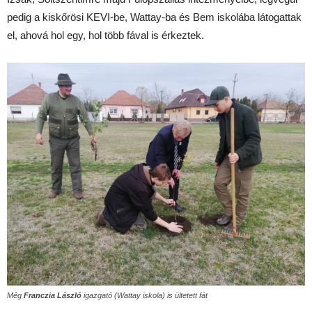
pedig a kiskőrösi KEVI-be, Wattay-ba és Bem iskolába látogattak
el, ahová hol egy, hol több fával is érkeztek.
Még
Franczia László
igazgató (Wattay iskola) is ültetett fát