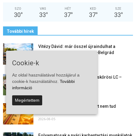
SZO
VAS
HÉT
KED
SZE
30
°
33
°
37
°
37
°
33
°
További hírek
Vitézy Dávid: már ősszel újraindulhat a
személyszállítás a Budapest–Belgrád
vasútvonalon
Cookie-k
2026-08-06
Az oldal használatával hozzájárul a
Megkezdte a felkészülést a Kiskőrösi LC –
cookie-k használatához.
További
együtt maradt a keret,...
információ
2026-08-06
Megértettem
Mi történik Európa felett? Ezért nem tud
szabadulni a kontinens a...
2026-08-05
Folyamatosak a nyári karbantartási munkálatok