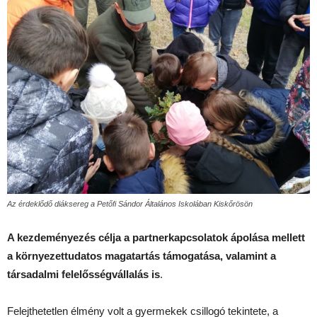
Az érdeklődő diáksereg a Petőfi Sándor Általános Iskolában Kiskőrösön
A kezdeményezés célja a partnerkapcsolatok ápolása mellett
a környezettudatos magatartás támogatása, valamint a
társadalmi felelősségvállalás is
.
Felejthetetlen élmény volt a gyermekek csillogó tekintete, a