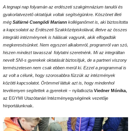
A tegnapi nap folyamán az erdészeti szakgimnázium tanulói és
gyakorlatvezető oktatójuk voltak segítségünkre. Köszönet illeti
még
Sáfárné Csengődi Mariann
kolléganőmet is, aki biztosította
a kapcsolatot az Erdészeti Szakközépiskolával, illetve az összes
integráló intézménynek is hálásak vagyunk, akik elfogadták
megkeresésünket. Nem egyszeri alkalomról, programról van szó,
hiszen mindezt tavasszal folytatni szeretnénk. Mi az integráltan
nevelt SNI-s gyerekek oktatását biztosítjuk, de a partneri viszony
természetesen nem csak ebben merül ki. Ezzel a programmal is
az volt a célunk, hogy szorosabbra fűzzük az intézmények
közötti kapcsolatot. Örömmel láttuk azt is, hogy mindenhol
tevékenyen segítettek a gyerekek
– nyilatkozta
Viedner Mónika,
az EGYMI Utazótanári Intézményegységének vezetője
hírportálunknak.