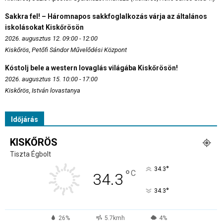
Sakkra fel! – Háromnapos sakkfoglalkozás várja az általános
iskolásokat Kiskőrösön
2026. augusztus 12. 09:00 - 12:00
Kiskőrös, Petőfi Sándor Művelődési Központ
Kóstolj bele a western lovaglás világába Kiskőrösön!
2026. augusztus 15. 10:00 - 17:00
Kiskőrös, István lovastanya
Időjárás
KISKŐRÖS
Tiszta Égbolt
°
34.3
°
C
34.3
°
34.3
26%
5.7kmh
4%