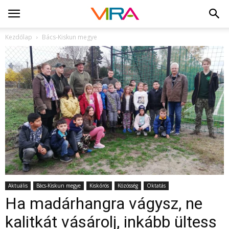
Kezdőlap
Bács-Kiskun megye
Aktuális
Bács-Kiskun megye
Kiskőrös
Közösség
Oktatás
Ha madárhangra vágysz, ne
kalitkát vásárolj, inkább ültess