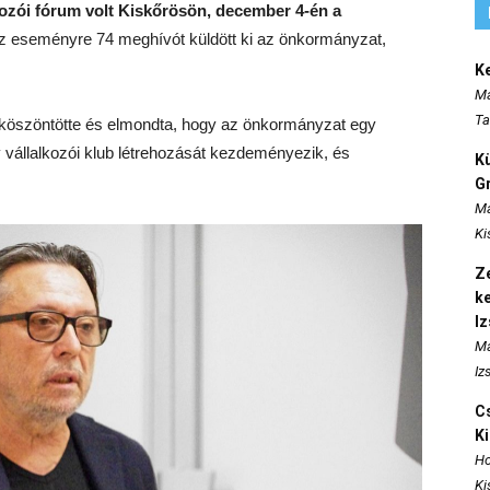
zói fórum volt Kiskőrösön, december 4-én a
 eseményre 74 meghívót küldött ki az önkormányzat,
K
Ma
Ta
köszöntötte és elmondta, hogy az önkormányzat egy
y vállalkozói klub létrehozását kezdeményezik, és
K
Gr
Ma
Ki
Ze
k
I
Ma
Iz
Cs
K
Ho
Ki