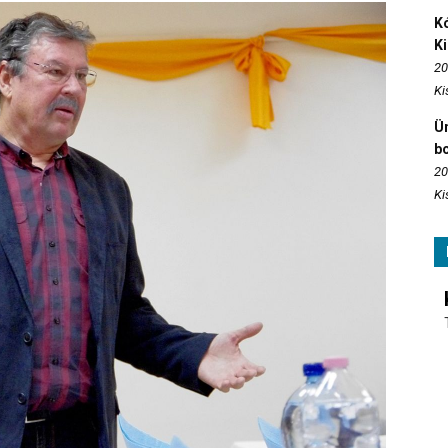
Kó
K
20
Ki
Ün
b
20
Ki