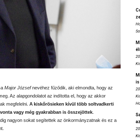
Co
z
Ho
So
M
é
20
Ki
M
is
ása
Major József
nevéhez fűződik, aki elmondta, hogy az
20
eg. Az alapgondolatot az indította el, hogy az akkor
Ki
Ho
ak megfelelni.
A kiskőrösieken kívül több soltvadkerti
 havonta vagy még gyakrabban is összejöttek
.
S
ndig nagyon sokat segítettek az önkormányzatnak és ez a
az
t.
20
Ki