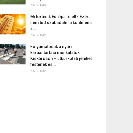
2026-08-06
Mi történik Európa felett? Ezért
nem tud szabadulni a kontinens
a...
2026-08-05
Folyamatosak a nyári
karbantartási munkálatok
Kiskőrösön – útburkolati jeleket
festenek és...
2026-08-05