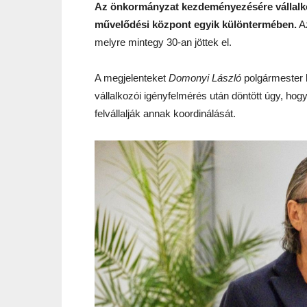
Az önkormányzat kezdeményezésére vállalko
művelődési központ egyik különtermében.
Az
melyre mintegy 30-an jöttek el.
A megjelenteket
Domonyi László
polgármester 
vállalkozói igényfelmérés után döntött úgy, hog
felvállalják annak koordinálását.