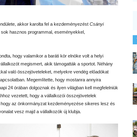
lendülete, akkor karolta fel a kezdeményezést
Csányi
k – sok hasznos programmal, eseményekkel,
ndta, hogy valamikor a baráti kör elnöke volt a helyi
állalkozót megismert, akik támogatták a sportot. Néhány
kkal való összejöveteleket, melyekre vendég előadókat
kapcsolatban. Megemlítette, hogy mostanra annyira
 napi 24 órában dolgoznak és ilyen világban kell megfelelniük
hoz vezetett, hogy a vállalkozói összejövetelek
ki, hogy az önkormányzat kezdeményezése sikeres lesz és
onalat vesz majd a vállalkozók új klubja.