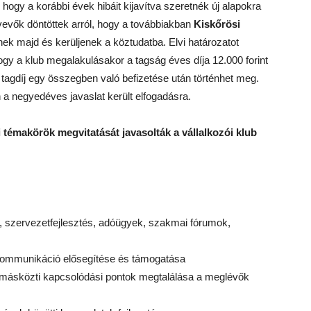
 hogy a korábbi évek hibáit kijavítva szeretnék új alapokra
tvevők döntöttek arról, hogy a továbbiakban
Kiskőrösi
k majd és kerüljenek a köztudatba. Elvi határozatot
ogy a klub megalakulásakor a tagság éves díja 12.000 forint
s tagdíj egy összegben való befizetése után történhet meg.
a negyedéves javaslat került elfogadásra.
 témakörök megvitatását javasolták a vállalkozói klub
 szervezetfejlesztés, adóügyek, szakmai fórumok,
 kommunikáció elősegítése és támogatása
másközti kapcsolódási pontok megtalálása a meglévők