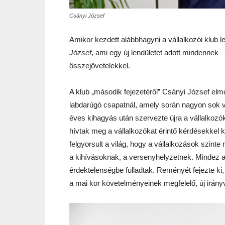
Csányi József
Amikor kezdett alábbhagyni a vállalkozói klub 
József
, ami egy új lendületet adott mindenne
összejövetelekkel.
A klub „második fejezetéről” Csányi József elmo
labdarúgó csapatnál, amely során nagyon sok v
éves kihagyás után szervezte újra a vállalkozó
hívtak meg a vállalkozókat érintő kérdésekkel 
felgyorsult a világ, hogy a vállalkozások szinte
a kihívásoknak, a versenyhelyzetnek. Mindez ah
érdektelenségbe fulladtak. Reményét fejezte 
a mai kor követelményeinek megfelelő, új irányv