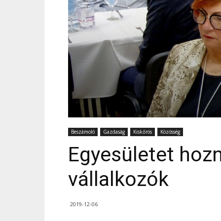
Beszámoló
Gazdaság
Kiskőrös
Közösség
Egyesületet hozn
vállalkozók
2019-12-06