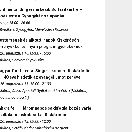
ntinental Singers érkezik Soltvadkertre –
enés este a Gyöngyház színpadán
lnap, 18:00 - 20:00
ltvadkert, Gyöngyház Művelődési Központ
esterségek és alkotói napok Kiskőrösön –
lményekkel teli nyári program gyerekeknek
26. augusztus 10. 09:00 - 15:00
skőrös, Hagyományok Háza
agyar Continental Singers koncert Kiskőrösön
 – 40 éve hirdetik az evangéliumot zenével
26. augusztus 11. 18:00 - 21:00
skőrös, Oázis Apostoli Gyülekezet imaháza (Kiskőrös,
lló János utca 1.)
akkra fel! – Háromnapos sakkfoglalkozás várja
 általános iskolásokat Kiskőrösön
26. augusztus 12. 09:00 - 12:00
skőrös, Petőfi Sándor Művelődési Központ