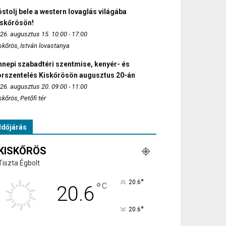
stolj bele a western lovaglás világába
iskőrösön!
26. augusztus 15. 10:00 - 17:00
skőrös, István lovastanya
nepi szabadtéri szentmise, kenyér- és
orszentelés Kiskőrösön augusztus 20-án
26. augusztus 20. 09:00 - 11:00
skőrös, Petőfi tér
Időjárás
KISKŐRÖS
Tiszta Égbolt
°
20.6
°
C
20.6
°
20.6