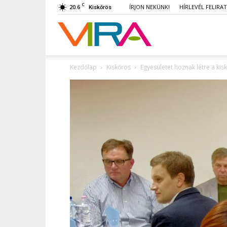
C
20.6
ÍRJON NEKÜNK!
HÍRLEVÉL FELIRA
Kiskőrös
VIRA
Kezdőlap
Kiskőrös
Egyesületet hoznak létre a kis