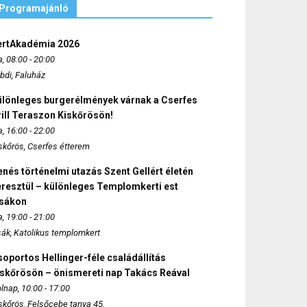
Programajánló
ertAkadémia 2026
, 08:00 - 20:00
bdi, Faluház
ülönleges burgerélmények várnak a Cserfes
ill Teraszon Kiskőrösön!
, 16:00 - 22:00
skőrös, Cserfes étterem
nés történelmi utazás Szent Gellért életén
eresztül – különleges Templomkerti est
zsákon
, 19:00 - 21:00
sák, Katolikus templomkert
oportos Hellinger-féle családállítás
iskőrösön – önismereti nap Takács Reával
lnap, 10:00 - 17:00
skőrös, Felsőcebe tanya 45.