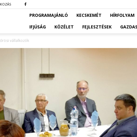
TKOZÁS
PROGRAMAJÁNLÓ
KECSKEMÉT
HÍRFOLYAM
IFJÚSÁG
KÖZÉLET
FEJLESZTÉSEK
GAZDA
kőrösi vállalkozók