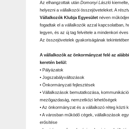
Az elhangzottak után
Domonyi László
kiemelte,
helyezni a vállalkozói összejöveteleket. A rész
Vállalkozók Klubja Egyesület
néven működjene
fogadtak el a vállalkozók azzal kapcsolatban, h
legyen, és az új tag felvétele a mindenkori éve
Az összejövetelek gyakoriságának tekintetében 
A vállalkozók az önkormányzat felé az alábbi
keretén belül:
• Pályázatok
• Jogszabályváltozások
• Önkormányzati fejlesztések
• Vállalkozások bemutatkozása, kommunikáció,
mezőgazdaság, nemzetközi lehetőségek
• Az önkormányzat és a vállalkozó réteg közti
• A városban működő cégek, vállalkozások egy
erősítése