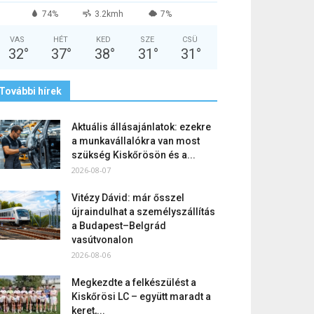
74%
3.2kmh
7%
VAS
HÉT
KED
SZE
CSÜ
32
°
37
°
38
°
31
°
31
°
További hírek
Aktuális állásajánlatok: ezekre
a munkavállalókra van most
szükség Kiskőrösön és a...
2026-08-07
Vitézy Dávid: már ősszel
újraindulhat a személyszállítás
a Budapest–Belgrád
vasútvonalon
2026-08-06
Megkezdte a felkészülést a
Kiskőrösi LC – együtt maradt a
keret,...