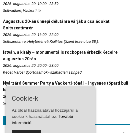
2026. augusztus 20. 10:00 - 23:59
Soltvadkert, Vadkerti-tó
Augusztus 20-án ünnepi délutánra várják a családokat
Soltszentimrén
2026. augusztus 20. 16:00 - 22:00
Soltszentimre, Helytörténeti Kiállítás (Szent Imre utca 38.),
István, a király – monumentális rockopera érkezik Kecelre
augusztus 20-án
2026. augusztus 20. 20:00 - 23:00
Kecel, Városi Sportcsarnok - szabadtéri színpad
Nyárzáró Summer Party a Vadkerti-tónál – Ingyenes tóparti buli
hajnalig!
2026. augusztus 22. 22:00 - 23:59
Cookie-k
Soltvadkert, Vadkerti-tó
Az oldal használatával hozzájárul a
cookie-k használatához.
További
Időjárás
információ