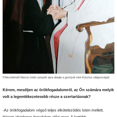
Főtisztelendő Marosi Izidor püspök atya átadja a gyertyát mint Krisztus világosságát.
Kérem, meséljen az örökfogadalomról, az Ön számára melyik
volt a legemlékezetesebb része a szertartásnak?
-Az örökfogadalom végső teljes elköteleződés Isten mellett.
Három ideiglenes fogadalom előzi meg. A legtöbb