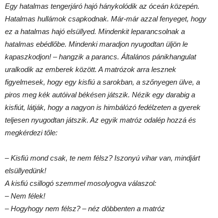
Egy hatalmas tengerjáró hajó hánykolódik az óceán közepén.
Hatalmas hullámok csapkodnak. Már-már azzal fenyeget, hogy
ez a hatalmas hajó elsüllyed. Mindenkit leparancsolnak a
hatalmas ebédlőbe. Mindenki maradjon nyugodtan üljön le
kapaszkodjon! – hangzik a parancs. Általános pánikhangulat
uralkodik az emberek között. A matrózok arra lesznek
figyelmesek, hogy egy kisfiú a sarokban, a szőnyegen ülve, a
piros meg kék autóival békésen játszik. Nézik egy darabig a
kisfiút, látják, hogy a nagyon is himbálózó fedélzeten a gyerek
teljesen nyugodtan játszik. Az egyik matróz odalép hozzá és
megkérdezi tőle:
– Kisfiú mond csak, te nem félsz? Iszonyú vihar van, mindjárt
elsüllyedünk!
A kisfiú csillogó szemmel mosolyogva válaszol:
– Nem félek!
– Hogyhogy nem félsz? – néz döbbenten a matróz