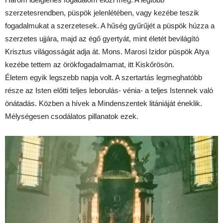
szerzetesrendben, püspök jelenlétében, vagy kezébe teszik
fogadalmukat a szerzetesek. A hűség gyűrűjét a püspök húzza a
szerzetes ujjára, majd az égő gyertyát, mint életét bevilágító
Krisztus világosságát adja át. Mons. Marosi Izidor püspök Atya
kezébe tettem az örökfogadalmamat, itt Kiskőrösön.
Életem egyik legszebb napja volt. A szertartás legmeghatóbb
része az Isten előtti teljes leborulás- vénia- a teljes Istennek való
önátadás. Közben a hívek a Mindenszentek litániáját éneklik.
Mélységesen csodálatos pillanatok ezek.