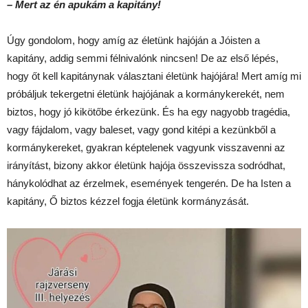
– Mert az én apukám a kapitány!
Úgy gondolom, hogy amíg az életünk hajóján a Jóisten a
kapitány, addig semmi félnivalónk nincsen! De az első lépés,
hogy őt kell kapitánynak választani életünk hajójára! Mert amíg mi
próbáljuk tekergetni életünk hajójának a kormánykerekét, nem
biztos, hogy jó kikötőbe érkezünk. És ha egy nagyobb tragédia,
vagy fájdalom, vagy baleset, vagy gond kitépi a kezünkből a
kormánykereket, gyakran képtelenek vagyunk visszavenni az
irányítást, bizony akkor életünk hajója összevissza sodródhat,
hánykolódhat az érzelmek, események tengerén. De ha Isten a
kapitány, Ő biztos kézzel fogja életünk kormányzását.