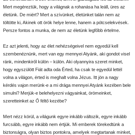
Mert megéreztük, hogy a világnak a rohanása ha leáll, üres az
életünk. De miért? Mert a szívünket, életünket talán nem az
töltötte ki, Akinek ott örök helye lenne, hanem a pótcselekvések.
Persze fontos a munka, de nem az életünk legfőbb értelme.
Ez azt jelenti, hogy az élet nehézségeivel nem egyedül kell
szembenéznünk, mert van egy mennyei Atyánk, aki gondot visel
ránk, mindenkiről külön – külön. Aki olyannyira szeret minket,
hogy egyszülött Fiát adta oda Érted, ha csak te egyedül lettél
volna a világon, érted is meghalt volna Jézus. Itt jön a nagy
kérdés vajon merünk-e a mi drága mennyei Atyánk kezében bele
simulni? Merjük-e belehelyezni vágyainkat, örömeinket,
szeretteinket az Ő féltő kezébe?
Mert nézz körül, a világunk egyre inkább változik, egyre inkább
furcsább, egyre inkább nem értjük. Mi emberek törekedtünk a
biztonságra, olyan biztos pontokra, amelyek megtartanak minket,