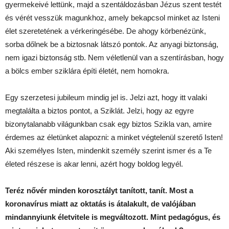
gyermekeivé lettünk, majd a szentáldozásban Jézus szent testét
és vérét vesszük magunkhoz, amely bekapcsol minket az Isteni
élet szeretetének a vérkeringésébe. De ahogy körbenézünk,
sorba dőlnek be a biztosnak látszó pontok. Az anyagi biztonság,
nem igazi biztonság stb. Nem véletlenül van a szentírásban, hogy
a bölcs ember sziklára építi életét, nem homokra.
Egy szerzetesi jubileum mindig jel is. Jelzi azt, hogy itt valaki
megtalálta a biztos pontot, a Sziklát. Jelzi, hogy az egyre
bizonytalanabb világunkban csak egy biztos Szikla van, amire
érdemes az életünket alapozni: a minket végtelenül szerető Isten!
Aki személyes Isten, mindenkit személy szerint ismer és a Te
életed részese is akar lenni, azért hogy boldog legyél.
Teréz nővér minden korosztályt tanított, tanít. Most a
koronavírus miatt az oktatás is átalakult, de valójában
mindannyiunk életvitele is megváltozott.
Mint pedagógus, és