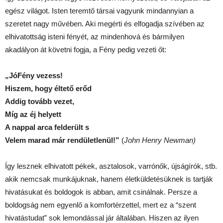
egész világot. Isten teremtő társai vagyunk mindannyian a
szeretet nagy művében. Aki megérti és elfogadja szívében az
elhivatottság isteni fényét, az mindenhová és bármilyen
akadályon át követni fogja, a Fény pedig vezeti őt:
„JóFény vezess!
Hiszem, hogy éltető erőd
Addig tovább vezet,
Míg az éj helyett
A nappal arca felderült s
Velem marad már rendületlenül!”
(
John Henry Newman)
Így lesznek elhivatott pékek, asztalosok, varrónők, újságírók, stb.
akik nemcsak munkájuknak, hanem életküldetésüknek is tartják
hivatásukat és boldogok is abban, amit csinálnak. Persze a
boldogság nem egyenlő a komfortérzettel, mert ez a “szent
hivatástudat” sok lemondással jár általában. Hiszen az ilyen