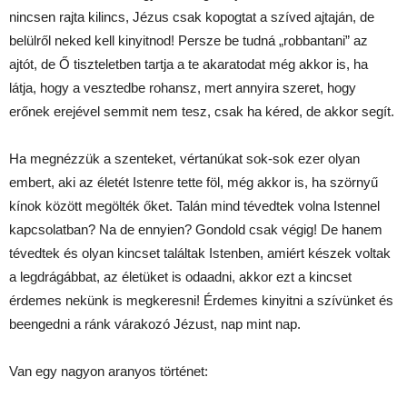
nincsen rajta kilincs, Jézus csak kopogtat a szíved ajtaján, de
belülről neked kell kinyitnod! Persze be tudná „robbantani” az
ajtót, de Ő tiszteletben tartja a te akaratodat még akkor is, ha
látja, hogy a vesztedbe rohansz, mert annyira szeret, hogy
erőnek erejével semmit nem tesz, csak ha kéred, de akkor segít.
Ha megnézzük a szenteket, vértanúkat sok-sok ezer olyan
embert, aki az életét Istenre tette föl, még akkor is, ha szörnyű
kínok között megölték őket. Talán mind tévedtek volna Istennel
kapcsolatban? Na de ennyien? Gondold csak végig! De hanem
tévedtek és olyan kincset találtak Istenben, amiért készek voltak
a legdrágábbat, az életüket is odaadni, akkor ezt a kincset
érdemes nekünk is megkeresni! Érdemes kinyitni a szívünket és
beengedni a ránk várakozó Jézust, nap mint nap.
Van egy nagyon aranyos történet: