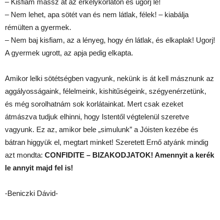
– Kisfiam mássz át az erkélykorláton és ugorj le!
– Nem lehet, apa sötét van és nem látlak, félek! – kiabálja
rémülten a gyermek.
– Nem baj kisfiam, az a lényeg, hogy én látlak, és elkaplak! Ugorj!
A gyermek ugrott, az apja pedig elkapta.
Amikor lelki sötétségben vagyunk, nekünk is át kell másznunk az
aggályosságaink, félelmeink, kishitűségeink, szégyenérzetünk,
és még sorolhatnám sok korlátainkat. Mert csak ezeket
átmászva tudjuk elhinni, hogy Istentől végtelenül szeretve
vagyunk. Ez az, amikor bele „simulunk” a Jóisten kezébe és
bátran higgyük el, megtart minket! Szeretett Ernő atyánk mindig
azt mondta:
CONFIDITE – BIZAKODJATOK! Amennyit a kerék
le annyit majd fel is!
-Beniczki Dávid-