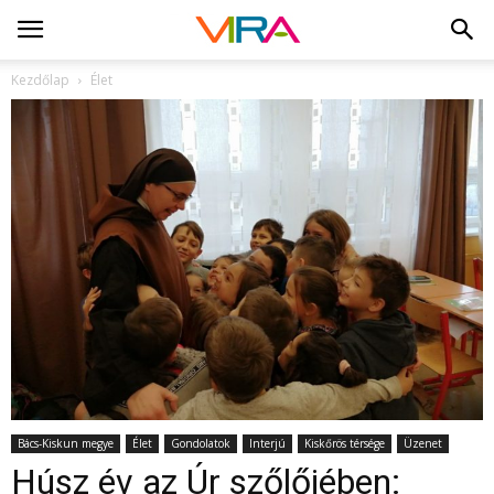
Kezdőlap
Élet
Bács-Kiskun megye
Élet
Gondolatok
Interjú
Kiskőrös térsége
Üzenet
Húsz év az Úr szőlőjében: