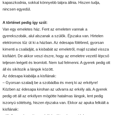
kapaszkodnia, sokkal könnyebb talpra állnia. Hiszen tudja,
nincsen egyedül.
A történet pedig így szól:
Van egy emeletes ház. Fent az emeleten vannak a
gyerekszobák, alul alszanak a szülők. Éjszaka van. Hirtelen
elektromos tűz üt ki a házban. Az édesapa fölébred, gyorsan
kimenti a családját, a kisbabát az emeletről, majd szalad vissza
kisfiáért. De akkor veszi észre, hogy az emeletre vezető lépcső
teljesen leégett és leomlott. Nem tud felmenni. A gyerek pedig ott
áll és sikítozik a lángok között.
Az édesapa kiabálja a kisfiának:
– Gyorsan szaladj be a szobádba és menj ki az erkélyre!
Közben az édesapa kirohan az udvarra az erkély alá. A gyerek
pedig ott áll az erkélyen mögötte hatalmas lángok, lent pedig
iszonyú sötétség, hiszen éjszaka van. Ekkor az apuka felkiált a
kisfiának: