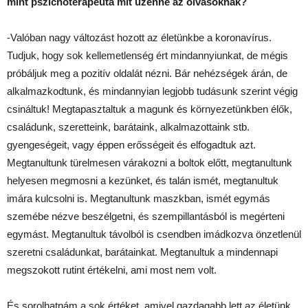
mint pszichoterapeuta mit üzenne az olvasóknak?
-Valóban nagy változást hozott az életünkbe a koronavírus.
Tudjuk, hogy sok kellemetlenség ért mindannyiunkat, de mégis
próbáljuk meg a pozitív oldalát nézni. Bár nehézségek árán, de
alkalmazkodtunk, és mindannyian legjobb tudásunk szerint végig
csináltuk! Megtapasztaltuk a magunk és környezetünkben élők,
családunk, szeretteink, barátaink, alkalmazottaink stb.
gyengeségeit, vagy éppen erősségeit és elfogadtuk azt.
Megtanultunk türelmesen várakozni a boltok előtt, megtanultunk
helyesen megmosni a kezünket, és talán ismét, megtanultuk
imára kulcsolni is. Megtanultunk maszkban, ismét egymás
szemébe nézve beszélgetni, és szempillantásból is megérteni
egymást. Megtanultuk távolból is csendben imádkozva önzetlenül
szeretni családunkat, barátainkat. Megtanultuk a mindennapi
megszokott rutint értékelni, ami most nem volt.
És sorolhatnám a sok értéket, amivel gazdagabb lett az életünk.