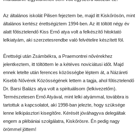
Az általános iskolát Pilisen fejeztem be, majd itt Kiskőrösön, mint
általános kertész érettségiztem 1994-ben. Az itt töltött négy év
alatt főtisztelendő Kiss Ernő atya volt a felkészítő hitoktató
lelkiatyám, aki szerzetesrendbe való felvételire készített föl.
Érettségi után Zsámbékra, a Praemontrei nővérekhez
jelentkeztem, itt töltöttem le a kétéves noviciátusi időt. Majd
ennek letelte után ferences közösségbe léptem át, a Názáreti
Kisebb Nővérek Közösségének lettem a tagja, ahol főtisztelendő
Dr. Barsi Balázs atya volt a spirituálisom (lelkivezetőm).
Természetesen Ernő Atyával, mint lelki atyámmal, továbbra is
tartottuk a kapcsolatot, aki 1998-ban jelezte, hogy szüksége
lenne lelkipásztori kisegítőre. Kérését jóváhagyva delegáltak
engem a plébániai szolgálatra, Kiskőrösre. Én pedig nagy
örömmel jöttem!