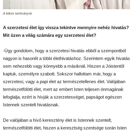
A lelkes tanítványok
A szerzetesi élet így vissza tekintve mennyire nehéz hivatás?
Mit üzen a világ számára egy szerzetesi élet?
-Úgy gondolom, hogy a szerzetesi hivatás ebből a szempontból
nagyon is hasonlít a többi élethivatáshoz. Szerintem egyik hivatás
sem nehezebb vagy könnyebb a másiknál. Hiszen a Jóistentől
kaptuk, személyre szabott. Sokszor hallottam már, hogy a
szerzetesi, vagy a papi élet az természetellenes élet. Valójában
természetfölötti élet, mert az embert Isten teljesen önmagának
lefoglalja, ezért is hívják a szerzetességet, papságot egészen
Istennek szentelt hivatásnak.
De valójában a hívő keresztény élet is Istennek szentelt,
természetfölötti élet, hiszen a keresztség szentsége során Isten