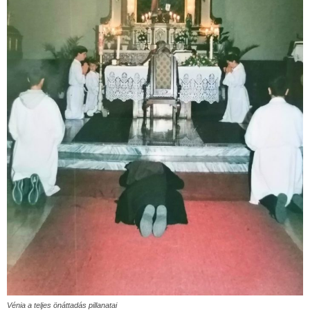
Vénia a teljes önáttadás pillanatai