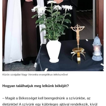
Közös szolgálat Nagy Veronika evangélikus lelkésznővel
Hogyan találhatjuk meg lelkünk békéjét?
– Magát a Békességet kell beengednünk a szívünkbe, az
életünkbe! A szívünk egy különleges ajtóval rendelkezik, kívül