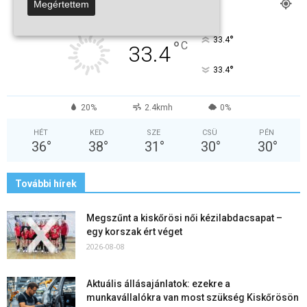
KISKŐRÖS
Megértettem
Tiszta Égbolt
°
33.4
°
C
33.4
°
33.4
20%
2.4kmh
0%
HÉT
KED
SZE
CSÜ
PÉN
36
°
38
°
31
°
30
°
30
°
További hírek
Megszűnt a kiskőrösi női kézilabdacsapat –
egy korszak ért véget
2026-08-08
Aktuális állásajánlatok: ezekre a
munkavállalókra van most szükség Kiskőrösön