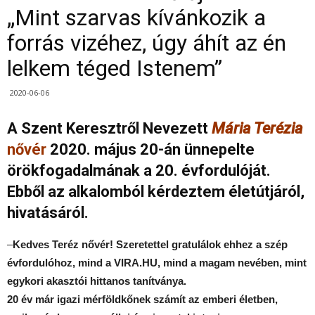
„Mint szarvas kívánkozik a
forrás vizéhez, úgy áhít az én
lelkem téged Istenem”
2020-06-06
A Szent Keresztről Nevezett
Mária Terézia
nővér
2020. május 20-án ünnepelte
örökfogadalmának a 20. évfordulóját.
Ebből az alkalomból kérdeztem életútjáról,
hivatásáról.
–
Kedves Teréz nővér! Szeretettel gratulálok ehhez a szép
évfordulóhoz, mind a VIRA.HU, mind a magam nevében, mint
egykori akasztói hittanos tanítványa.
20 év már igazi mérföldkőnek számít az emberi életben,