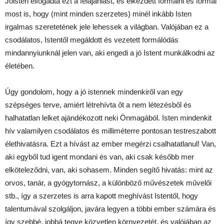
Jóisten elfogadta ezt a felajánlást, és elkezdett formálni és formál
most is, hogy (mint minden szerzetes) minél inkább Isten
irgalmas szeretetének jele lehessek a világban. Valójában ez a
csodálatos, Istentől megáldott és vezetett formálódás
mindannyiunknál jelen van, aki engedi a jó Istent munkálkodni az
életében.
Úgy gondolom, hogy a jó istennek mindenkiről van egy
szépséges terve, amiért létrehívta őt a nem létezésből és
halhatatlan lelket ajándékozott neki Önmagából. Isten mindenkit
hív valamilyen csodálatos és milliméterre pontosan testreszabott
élethivatásra. Ezt a hívást az ember megérzi csalhatatlanul! Van,
aki egyből tud igent mondani és van, aki csak később mer
elköteleződni, van, aki sohasem. Minden segítő hivatás: mint az
orvos, tanár, a gyógytornász, a különböző művészetek művelői
stb., így a szerzetes is arra kapott meghívást Istentől, hogy
talentumával szolgáljon, javára legyen a többi ember számára és
így szebbé, jobbá tegye közvetlen környezetét, és valójában az