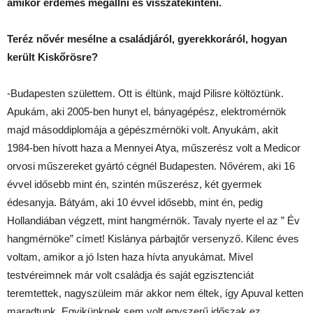
amikor érdemes megállni és visszatekinteni.
Teréz nővér mesélne a családjáról, gyerekkoráról, hogyan
került Kiskőrösre?
-Budapesten születtem. Ott is éltünk, majd Pilisre költöztünk.
Apukám, aki 2005-ben hunyt el, bányagépész, elektromérnök
majd másoddiplomája a gépészmérnöki volt. Anyukám, akit
1984-ben hívott haza a Mennyei Atya, műszerész volt a Medicor
orvosi műszereket gyártó cégnél Budapesten. Nővérem, aki 16
évvel idősebb mint én, szintén műszerész, két gyermek
édesanyja. Bátyám, aki 10 évvel idősebb, mint én, pedig
Hollandiában végzett, mint hangmérnök. Tavaly nyerte el az ” Év
hangmérnöke” címet! Kislánya párbajtőr versenyző. Kilenc éves
voltam, amikor a jó Isten haza hívta anyukámat. Mivel
testvéreimnek már volt családja és saját egzisztenciát
teremtettek, nagyszüleim már akkor nem éltek, így Apuval ketten
maradtunk. Egyikünknek sem volt egyszerű időszak ez.