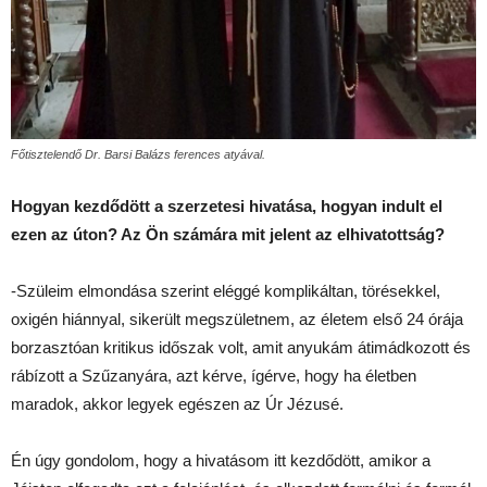
Főtisztelendő Dr. Barsi Balázs ferences atyával.
Hogyan kezdődött a szerzetesi hivatása, hogyan indult el
ezen az úton? Az Ön számára mit jelent az elhivatottság?
-Szüleim elmondása szerint eléggé komplikáltan, törésekkel,
oxigén hiánnyal, sikerült megszületnem, az életem első 24 órája
borzasztóan kritikus időszak volt, amit anyukám átimádkozott és
rábízott a Szűzanyára, azt kérve, ígérve, hogy ha életben
maradok, akkor legyek egészen az Úr Jézusé.
Én úgy gondolom, hogy a hivatásom itt kezdődött, amikor a