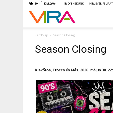
C
30.1
ÍRJON NEKÜNK!
HÍRLEVÉL FELIRA
Kiskőrös
VIRA
Kezdőlap
Season Closing
Season Closing
Kiskőrös, Fröccs és Más, 2026. május 30. 22: