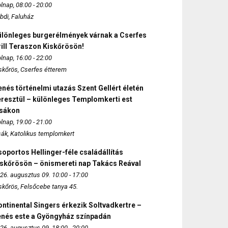
lnap, 08:00 - 20:00
bdi, Faluház
ülönleges burgerélmények várnak a Cserfes
ill Teraszon Kiskőrösön!
lnap, 16:00 - 22:00
skőrös, Cserfes étterem
nés történelmi utazás Szent Gellért életén
eresztül – különleges Templomkerti est
zsákon
lnap, 19:00 - 21:00
sák, Katolikus templomkert
oportos Hellinger-féle családállítás
iskőrösön – önismereti nap Takács Reával
26. augusztus 09. 10:00 - 17:00
skőrös, Felsőcebe tanya 45.
ntinental Singers érkezik Soltvadkertre –
enés este a Gyöngyház színpadán
26. augusztus 09. 18:00 - 20:00