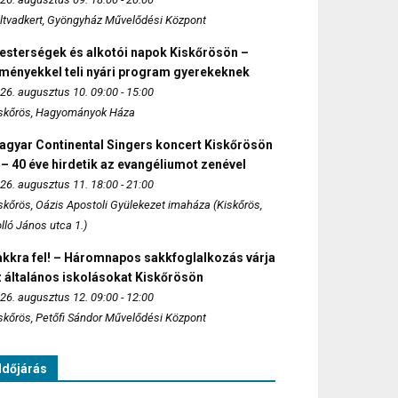
ltvadkert, Gyöngyház Művelődési Központ
esterségek és alkotói napok Kiskőrösön –
lményekkel teli nyári program gyerekeknek
26. augusztus 10. 09:00 - 15:00
skőrös, Hagyományok Háza
agyar Continental Singers koncert Kiskőrösön
 – 40 éve hirdetik az evangéliumot zenével
26. augusztus 11. 18:00 - 21:00
skőrös, Oázis Apostoli Gyülekezet imaháza (Kiskőrös,
lló János utca 1.)
akkra fel! – Háromnapos sakkfoglalkozás várja
 általános iskolásokat Kiskőrösön
26. augusztus 12. 09:00 - 12:00
skőrös, Petőfi Sándor Művelődési Központ
Időjárás