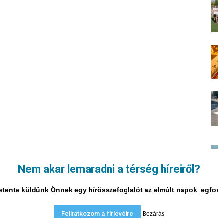
Nem akar lemaradni a térség híreiről?
i hetente küldünk Önnek egy hírösszefoglalót az elmúlt napok legf
Feliratkozom a hírlevélre
Bezárás