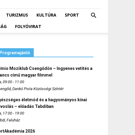
TURIZMUS
KULTÚRA
SPORT
SÁG
FOLYÓVIRAT
Programajánló
lmio Moziklub Csengődön – Ingyenes vetítés a
ancs című magyar filmmel
, 09:00 - 11:00
engőd, Dankó Pista Közösségi Színtér
gészséges életmód és a hagyományos kínai
rvoslás – előadás Tabdiban
, 17:00 - 19:00
bdi, Faluház
ertAkadémia 2026