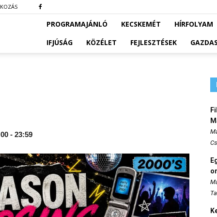
TKOZÁS
PROGRAMAJÁNLÓ
KECSKEMÉT
HÍRFOLYAM
IFJÚSÁG
KÖZÉLET
FEJLESZTÉSEK
GAZDA
Fi
M
Ma
00 - 23:59
Cs
E
o
Ma
Ta
K