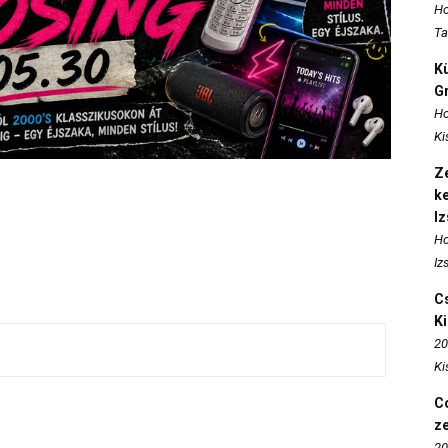
Ho
Ta
K
Gr
Ho
Ki
Ze
k
I
Ho
Iz
Cs
K
20
Ki
Co
z
20