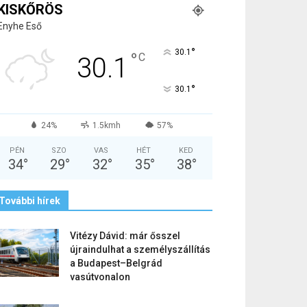
KISKŐRÖS
Enyhe Eső
°
30.1
°
C
30.1
°
30.1
24%
1.5kmh
57%
PÉN
SZO
VAS
HÉT
KED
34
°
29
°
32
°
35
°
38
°
További hírek
Vitézy Dávid: már ősszel
újraindulhat a személyszállítás
a Budapest–Belgrád
vasútvonalon