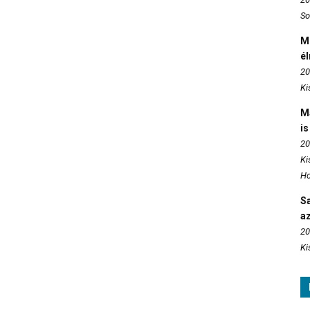
So
M
é
20
Ki
M
is
20
Ki
Ho
S
az
20
Ki