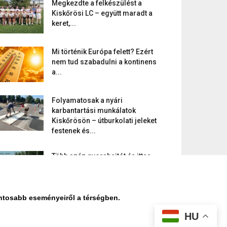
Megkezdte a felkészülést a
Kiskőrösi LC – együtt maradt a
keret,...
Mi történik Európa felett? Ezért
nem tud szabadulni a kontinens
a...
Folyamatosak a nyári
karbantartási munkálatok
Kiskőrösön – útburkolati jeleket
festenek és...
Több száz gyorshajtót és ittas
sofőrt szűrtek ki Bács-Kiskun
útjain –...
ontosabb eseményeiről a térségben.
HU