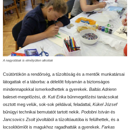
A nagyobbak is elmélyülten alkottak
Csütörtökön a rendőrség, a tűzoltóság és a mentők munkatársai
látogattak el a táborba: a délelőtt folyamán a biztonságos
mindennapokkal ismerkedhettek a gyerekek.
Baltás Adrienn
baleset-megelőzési,
dr. Kuti Erika
bűnmegelőzési tanácsokat
osztott meg velük, sok-sok példával, feladattal,
Kúkel József
bűnügyi technikai bemutatót tartott nekik.
Podobni István
és
Jancsovics Zsolt
jóvoltából a tűzoltóautóba is felülhettek, és a
locsolótömlőt is magukhoz ragadhatták a gyerekek.
Farkas