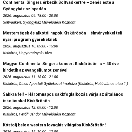
Continental Singers érkezik Soltvadkertre – zenés este a
Gyöngyház színpadán
2026. augusztus 09. 18:00 - 20:00
Soltvadkert, Gyöngyház Művelődési Központ
Mesterségek és alkotói napok Kiskőrösön – élményekkel teli
nyári program gyerekeknek
2026. augusztus 10. 09:00 - 15:00
Kiskőrös, Hagyományok Háza
Magyar Continental Singers koncert Kiskőrösön is – 40 éve
hirdetik az evangéliumot zenével
2026. augusztus 11. 18:00 - 21:00
Kiskőrös, Oázis Apostoli Gyülekezet imaháza (Kiskőrös, Holló János utca 1.)
Sakkra fel! – Háromnapos sakkfoglalkozás várja az általános
iskolásokat Kiskőrösön
2026. augusztus 12. 09:00 - 12:00
Kiskőrös, Petőfi Sándor Művelődési Központ
Kóstolj bele a western lovaglás világába Kiskőrösön!
2026. augusztus 15. 10:00 - 17:00