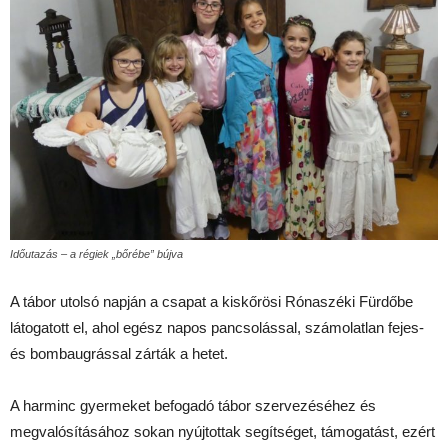
Időutazás – a régiek „bőrébe” bújva
A tábor utolsó napján a csapat a kiskőrösi Rónaszéki Fürdőbe
látogatott el, ahol egész napos pancsolással, számolatlan fejes-
és bombaugrással zárták a hetet.
A harminc gyermeket befogadó tábor szervezéséhez és
megvalósításához sokan nyújtottak segítséget, támogatást, ezért