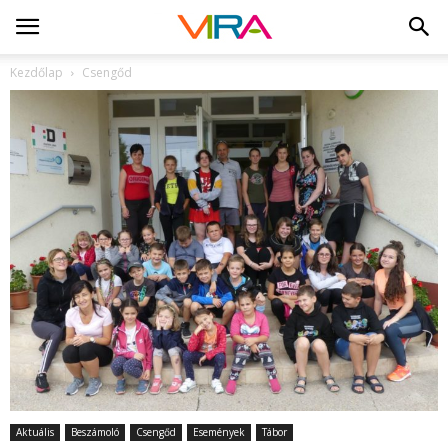
Kezdőlap
Csengőd
Aktuális
Beszámoló
Csengőd
Események
Tábor