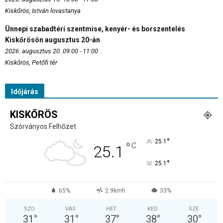
Kiskőrös, István lovastanya
Ünnepi szabadtéri szentmise, kenyér- és borszentelés
Kiskőrösön augusztus 20-án
2026. augusztus 20. 09:00 - 11:00
Kiskőrös, Petőfi tér
Időjárás
KISKŐRÖS
Szórványos Felhőzet
°
25.1
°
C
25.1
°
25.1
65%
2.9kmh
33%
SZO
VAS
HÉT
KED
SZE
31
°
31
°
37
°
38
°
30
°