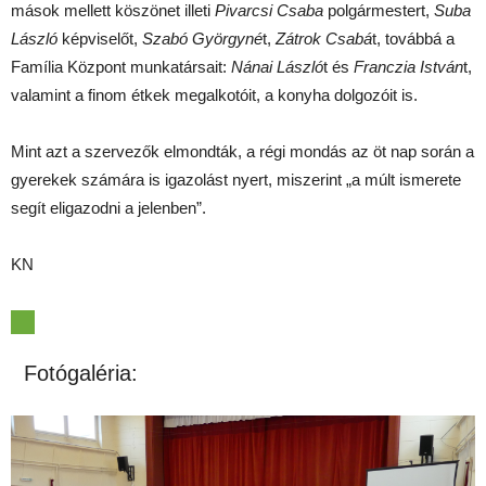
mások mellett köszönet illeti
Pivarcsi Csaba
polgármestert,
Suba
László
képviselőt,
Szabó Györgyné
t,
Zátrok Csabá
t, továbbá a
Família Központ munkatársait:
Nánai László
t és
Franczia István
t,
valamint a finom étkek megalkotóit, a konyha dolgozóit is.
Mint azt a szervezők elmondták, a régi mondás az öt nap során a
gyerekek számára is igazolást nyert, miszerint „a múlt ismerete
segít eligazodni a jelenben”.
KN
Fotógaléria: