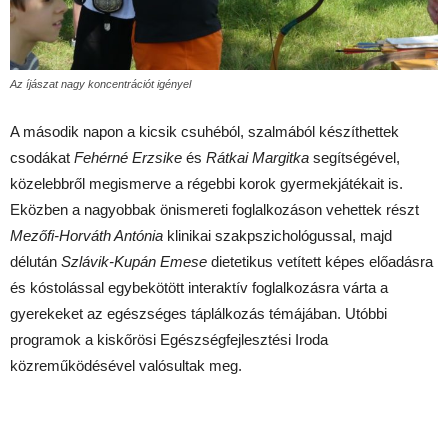
Az íjászat nagy koncentrációt igényel
A második napon a kicsik csuhéból, szalmából készíthettek
csodákat
Fehérné Erzsike
és
Rátkai Margitka
segítségével,
közelebbről megismerve a régebbi korok gyermekjátékait is.
Eközben a nagyobbak önismereti foglalkozáson vehettek részt
Mezőfi-Horváth Antónia
klinikai szakpszichológussal, majd
délután
Szlávik-Kupán Emese
dietetikus vetített képes előadásra
és kóstolással egybekötött interaktív foglalkozásra várta a
gyerekeket az egészséges táplálkozás témájában. Utóbbi
programok a kiskőrösi Egészségfejlesztési Iroda
közreműködésével valósultak meg.