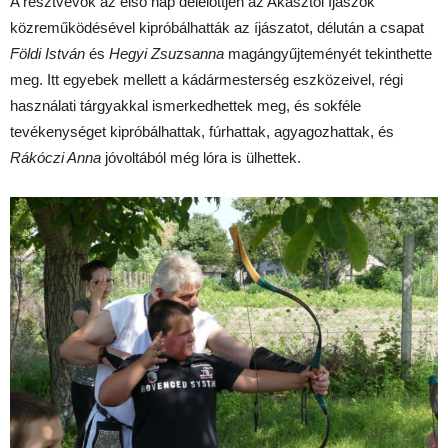
A résztvevők az első nap délelőttjén az Akasztói Íjászok
közreműködésével kipróbálhatták az íjászatot, délután a csapat
Földi István
és
Hegyi Zsu
zs
anna
magángyűjteményét tekinthette
meg. Itt egyebek mellett a kádármesterség eszközeivel, régi
használati tárgyakkal ismerkedhettek meg, és sokféle
tevékenységet kipróbálhattak, fúrhattak, agyagozhattak, és
Rákóczi Anna
jóvoltából még lóra is ülhettek.