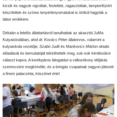
kicsik és nagyok rajzoltak, festettek, ragasztottak, lampionfüzért
készítettek és színes tenyérlenyomatukat is örökül hagyták a
tábor emlékére.
Délután a felelős állattartásról tanulhattak az akasztói JuMa
Kutyaiskolában, ahol
dr.
Kovács Péter
állatorvos, valamint a
kutyaiskola vezetője,
Szabó Judit
és
Mankovics Márton
oktató
előadását és bemutatóját tekinthették meg, sok-sok kérdésükre
választ kapva. A kerékpáros látogatást a változékony időjárás
szerencsére megkímélte, és a bringás csapatnak nagyon jólesett
a finom palacsinta, köszönet érte!