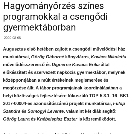
Hagyományőrzés színes
programokkal a csengődi
gyermektáborban
2020-08-08
Augusztus első hetében zajlott a csengődi művelődési ház
munkatársai,
Görög Gáborné
könyvtáros,
Kovács Nikoletta
művelődésszervező és
Dignerné Kovács Erika
által
előkészített és szervezett napközis gyermektábor, melynek
középpontjában a múlt értékeinek megismerése és
megőrzése állt. A tábor programjainak koordinálásában a
helyi közösségek fejlesztésére fókuszáló TOP-5.3.1.-16- BK1-
2017-00004-es azonosítószámú projekt munkatársai,
Fülöp
Szandra
és
Somogyi Levente
, valamint két diák segítő:
Görög Laura
és
Knébelspisz Eszter
is közreműködött.