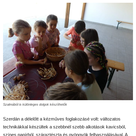
Szalmából is különleges dolgok készíthetők
Szerdán a délelőtt a kézműves foglakozásé volt: változatos
technikákkal készültek a szebbnél szebb alkotások kavicsból,
színes papírból, száraztészta és gyöngyök felhasználásával. A