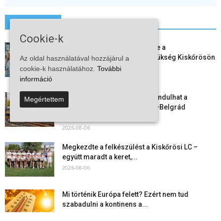
További hírek
Cookie-k
Aktuális állásajánlatok: ezekre a
munkavállalókra van most szükség Kiskőrösön
Az oldal használatával hozzájárul a
és a...
cookie-k használatához.
További
2026-08-07
információ
Vitézy Dávid: már ősszel újraindulhat a
Megértettem
személyszállítás a Budapest–Belgrád
vasútvonalon
2026-08-06
Megkezdte a felkészülést a Kiskőrösi LC –
együtt maradt a keret,...
2026-08-06
Mi történik Európa felett? Ezért nem tud
szabadulni a kontinens a...
2026-08-05