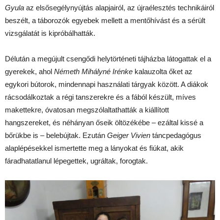
Gyula
az elsősegélynyújtás alapjairól, az újraélesztés technikáiról
beszélt, a táborozók egyebek mellett a mentőhívást és a sérült
vizsgálatát is kipróbálhatták.
Délután a megújult csengődi helytörténeti tájházba látogattak el a
gyerekek, ahol
Németh Mihályné Irénke
kalauzolta őket az
egykori bútorok, mindennapi használati tárgyak között. A diákok
rácsodálkoztak a régi tanszerekre és a fából készült, míves
makettekre, óvatosan megszólaltathatták a kiállított
hangszereket, és néhányan őseik öltözékébe – ezáltal kissé a
bőrükbe is – belebújtak. Ezután
Geiger Vivien
táncpedagógus
alaplépésekkel ismertette meg a lányokat és fiúkat, akik
fáradhatatlanul lépegettek, ugráltak, forogtak.