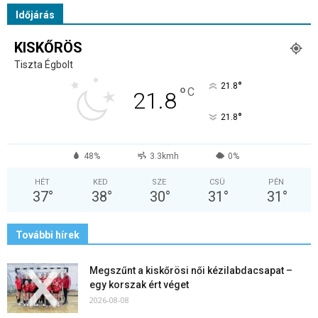
Időjárás
KISKŐRÖS
Tiszta Égbolt
°
21.8
°
C
21.8
°
21.8
48%
3.3kmh
0%
HÉT
KED
SZE
CSÜ
PÉN
37
°
38
°
30
°
31
°
31
°
További hírek
Megszűnt a kiskőrösi női kézilabdacsapat –
egy korszak ért véget
2026-08-08