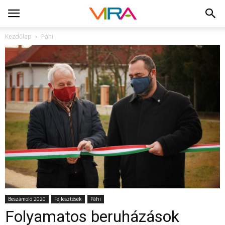
Kezdőlap
Páhi
Beszámoló 2020
Fejlesztések
Páhi
Folyamatos beruházások