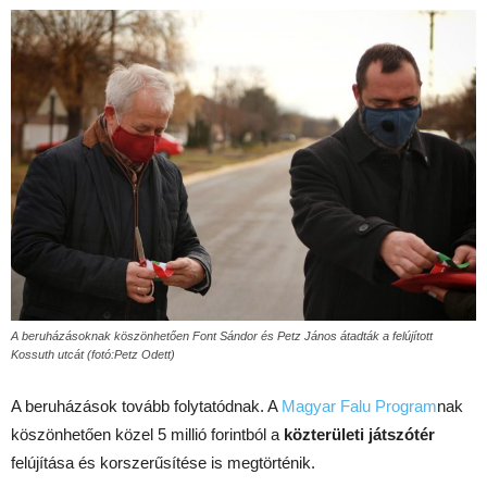
A beruházásoknak köszönhetően Font Sándor és Petz János átadták a felújított
Kossuth utcát (fotó:Petz Odett)
A beruházások tovább folytatódnak. A
Magyar Falu Program
nak
köszönhetően közel 5 millió forintból a
közterületi játszótér
felújítása és korszerűsítése is megtörténik.