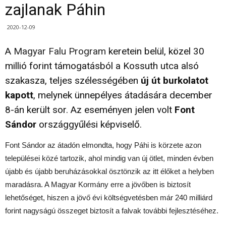
zajlanak Páhin
2020-12-09
A
Magyar Falu Program
keretein belül, közel 30
millió forint támogatásból a Kossuth utca alsó
szakasza, teljes szélességében
új út burkolatot
kapott
, melynek ünnepélyes átadására december
8-án került sor. Az eseményen jelen volt
Font
Sándor
országgyűlési képviselő.
Font Sándor az átadón elmondta, hogy Páhi is körzete azon
települései közé tartozik, ahol mindig van új ötlet, minden évben
újabb és újabb beruházásokkal ösztönzik az itt élőket a helyben
maradásra. A Magyar Kormány erre a jövőben is biztosít
lehetőséget, hiszen a jövő évi költségvetésben már 240 milliárd
forint nagyságú összeget biztosít a falvak további fejlesztéséhez.