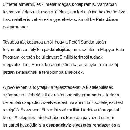
6 méter átmérőjű és 4 méter magas kötélpiramis. Várhatóan
tavasszal érkeznek meg a játékok, amiket a jó idő beköszöntével
használatba is vehetnek a gyerekek- számolt be
Petz János
polgármester.
Továbbá tájékoztatott arról, hogy a Petőfi Sándor utcán
folyamatosan folyik a
járdafelújítás,
amit szintén a Magyar Falu
Program keretén belül elnyert 5 millió forintból tudnak
megvalósítani. Ennek köszönhetően karácsonykor már az új
járdán sétálhatnak a templomba a lakosok.
A jövő évben is folytatják a fejlesztéseket. A kistelepülések
számára is elérhető lett az uniós operatív programhoz tartozó
belterületi csapadékvíz-elvezetést, valamint bölcsődefejlesztést
szolgáló, összesen több mint százmilliárd forintos támogatási
keret. A település mindkettőben sikeresen pályázott és már
januártól kezdődik is a
csapadékvíz elvezetés rendszer és a