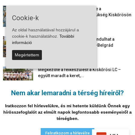
Aktuális állásajánlatok: ezekre a
munkavállalókra van most szükség Kiskőrösön
Cookie-k
és a...
2026-08-07
Az oldal használatával hozzájárul a
cookie-k használatához.
További
Vitézy Dávid: már ősszel újraindulhat a
információ
személyszállítás a Budapest–Belgrád
vasútvonalon
Megértettem
2026-08-06
Megkezdte a felkészülést a Kiskőrösi LC –
együtt maradt a keret,...
2026-08-06
Nem akar lemaradni a térség híreiről?
Mi történik Európa felett? Ezért nem tud
szabadulni a kontinens a...
Iratkozzon fel hírlevelükre, és mi hetente küldünk Önnek egy
2026-08-05
hírösszefoglalót az elmúlt napok legfontosabb eseményeiről a
térségben.
Adatvédelmi nyilatkozat
Médiaajánlat
Impresszum
Feliratkozom a hírlevélre