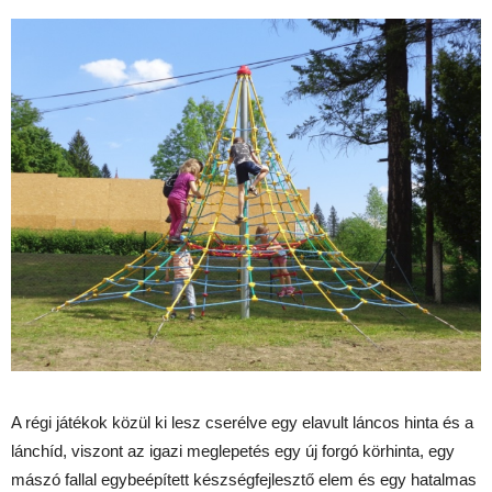
A régi játékok közül ki lesz cserélve egy elavult láncos hinta és a
lánchíd, viszont az igazi meglepetés egy új forgó körhinta, egy
mászó fallal egybeépített készségfejlesztő elem és egy hatalmas