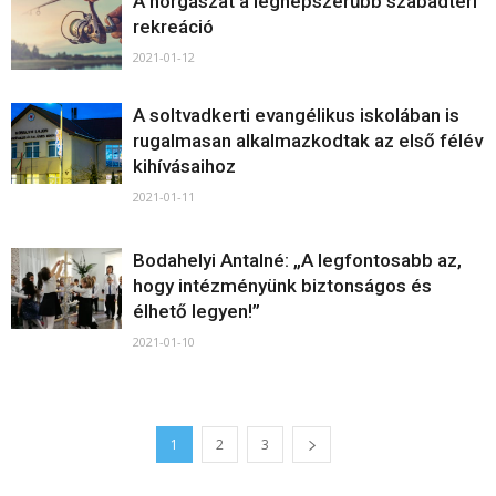
A horgászat a legnépszerűbb szabadtéri
rekreáció
2021-01-12
A soltvadkerti evangélikus iskolában is
rugalmasan alkalmazkodtak az első félév
kihívásaihoz
2021-01-11
Bodahelyi Antalné: „A legfontosabb az,
hogy intézményünk biztonságos és
élhető legyen!”
2021-01-10
1
2
3