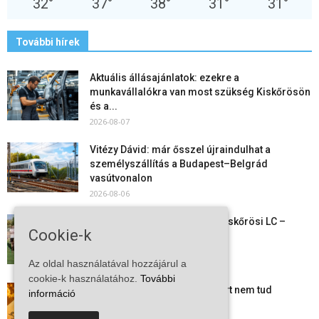
32
°
37
°
38
°
31
°
31
°
További hírek
Aktuális állásajánlatok: ezekre a
munkavállalókra van most szükség Kiskőrösön
és a...
2026-08-07
Vitézy Dávid: már ősszel újraindulhat a
személyszállítás a Budapest–Belgrád
vasútvonalon
2026-08-06
Megkezdte a felkészülést a Kiskőrösi LC –
Cookie-k
együtt maradt a keret,...
2026-08-06
Az oldal használatával hozzájárul a
cookie-k használatához.
További
Mi történik Európa felett? Ezért nem tud
információ
szabadulni a kontinens a...