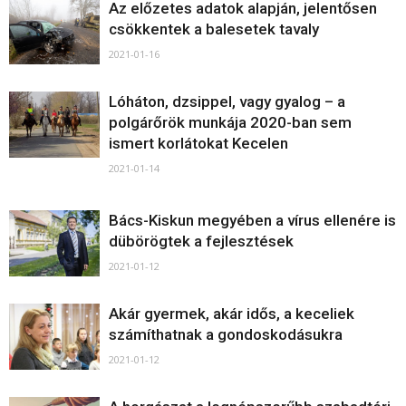
Az előzetes adatok alapján, jelentősen
csökkentek a balesetek tavaly
2021-01-16
Lóháton, dzsippel, vagy gyalog – a
polgárőrök munkája 2020-ban sem
ismert korlátokat Kecelen
2021-01-14
Bács-Kiskun megyében a vírus ellenére is
dübörögtek a fejlesztések
2021-01-12
Akár gyermek, akár idős, a keceliek
számíthatnak a gondoskodásukra
2021-01-12