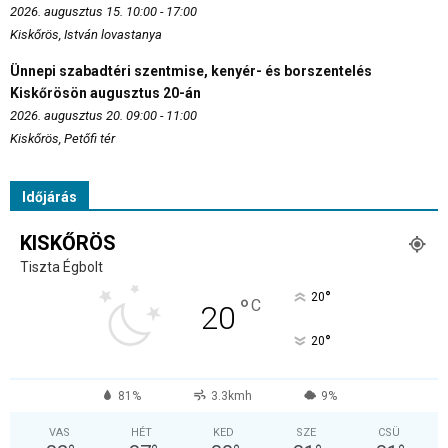
2026. augusztus 15. 10:00 - 17:00
Kiskőrös, István lovastanya
Ünnepi szabadtéri szentmise, kenyér- és borszentelés
Kiskőrösön augusztus 20-án
2026. augusztus 20. 09:00 - 11:00
Kiskőrös, Petőfi tér
Időjárás
KISKŐRÖS
Tiszta Égbolt
°
20
°
C
20
°
20
81%
3.3kmh
9%
VAS
HÉT
KED
SZE
CSÜ