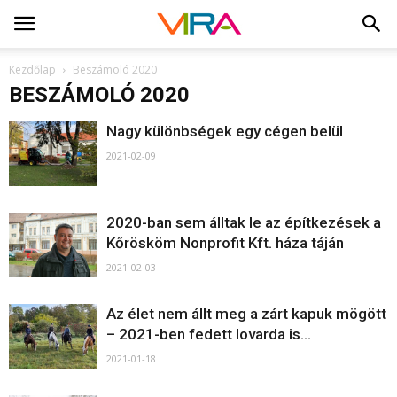
Kezdőlap
Beszámoló 2020
BESZÁMOLÓ 2020
Nagy különbségek egy cégen belül
2021-02-09
2020-ban sem álltak le az építkezések a
Kőrösköm Nonprofit Kft. háza táján
2021-02-03
Az élet nem állt meg a zárt kapuk mögött
– 2021-ben fedett lovarda is...
2021-01-18