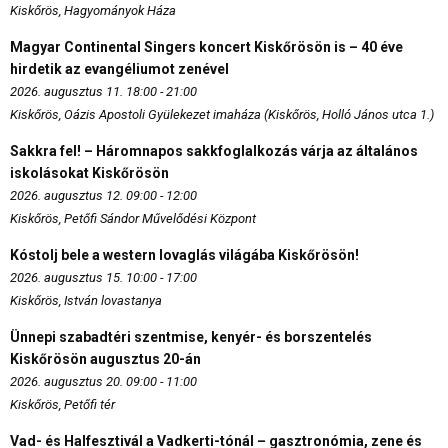
Kiskőrös, Hagyományok Háza
Magyar Continental Singers koncert Kiskőrösön is – 40 éve
hirdetik az evangéliumot zenével
2026. augusztus 11. 18:00 - 21:00
Kiskőrös, Oázis Apostoli Gyülekezet imaháza (Kiskőrös, Holló János utca 1.)
Sakkra fel! – Háromnapos sakkfoglalkozás várja az általános
iskolásokat Kiskőrösön
2026. augusztus 12. 09:00 - 12:00
Kiskőrös, Petőfi Sándor Művelődési Központ
Kóstolj bele a western lovaglás világába Kiskőrösön!
2026. augusztus 15. 10:00 - 17:00
Kiskőrös, István lovastanya
Ünnepi szabadtéri szentmise, kenyér- és borszentelés
Kiskőrösön augusztus 20-án
2026. augusztus 20. 09:00 - 11:00
Kiskőrös, Petőfi tér
Vad- és Halfesztivál a Vadkerti-tónál – gasztronómia, zene és