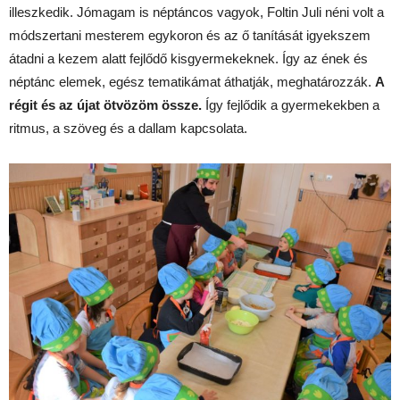
illeszkedik. Jómagam is néptáncos vagyok, Foltin Juli néni volt a
módszertani mesterem egykoron és az ő tanítását igyekszem
átadni a kezem alatt fejlődő kisgyermekeknek. Így az ének és
néptánc elemek, egész tematikámat áthatják, meghatározzák.
A
régit és az újat ötvözöm össze.
Így fejlődik a gyermekekben a
ritmus, a szöveg és a dallam kapcsolata.