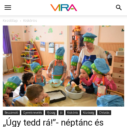
Kezdőlap
Kiskőrös
Beszámoló
Gyereknevelés
Ifjúság
Jó
Kiskőrös
Közösség
Oktatás
„Úgy tedd rá!”- néptánc és