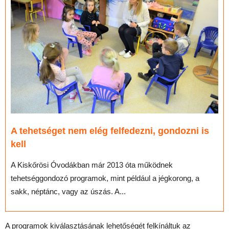
A tehetséget nem elég felfedezni, gondozni is
kell
A Kiskőrösi Óvodákban már 2013 óta működnek
tehetséggondozó programok, mint például a jégkorong, a
sakk, néptánc, vagy az úszás. A...
A programok kiválasztásának lehetőségét felkínáltuk az