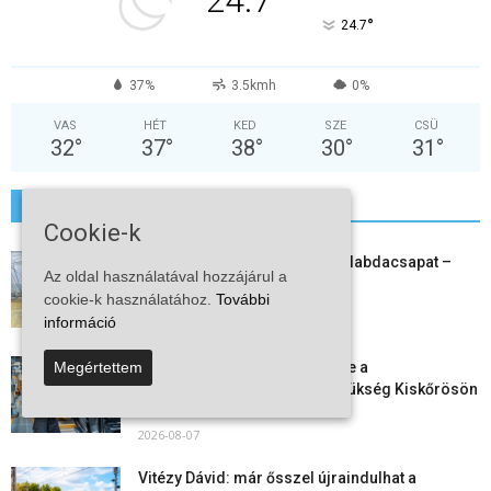
24.7
°
24.7
37%
3.5kmh
0%
VAS
HÉT
KED
SZE
CSÜ
32
°
37
°
38
°
30
°
31
°
További hírek
Cookie-k
Megszűnt a kiskőrösi női kézilabdacsapat –
Az oldal használatával hozzájárul a
egy korszak ért véget
cookie-k használatához.
További
2026-08-08
információ
Aktuális állásajánlatok: ezekre a
Megértettem
munkavállalókra van most szükség Kiskőrösön
és a...
2026-08-07
Vitézy Dávid: már ősszel újraindulhat a