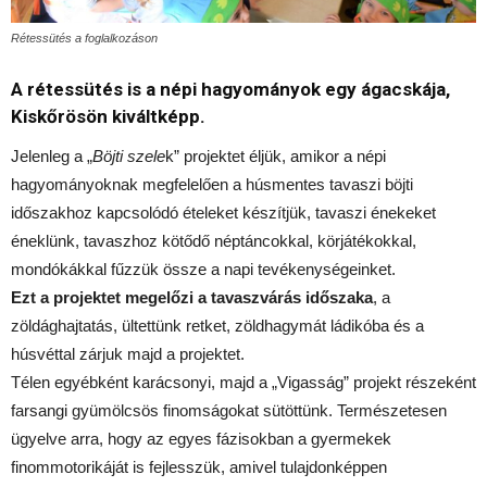
Rétessütés a foglalkozáson
A rétessütés is a népi hagyományok egy ágacskája,
Kiskőrösön kiváltképp.
Jelenleg a „
Böjti szele
k” projektet éljük, amikor a népi
hagyományoknak megfelelően a húsmentes tavaszi böjti
időszakhoz kapcsolódó ételeket készítjük, tavaszi énekeket
éneklünk, tavaszhoz kötődő néptáncokkal, körjátékokkal,
mondókákkal fűzzük össze a napi tevékenységeinket.
Ezt a projektet megelőzi a tavaszvárás időszaka
, a
zöldághajtatás, ültettünk retket, zöldhagymát ládikóba és a
húsvéttal zárjuk majd a projektet.
Télen egyébként karácsonyi, majd a „Vigasság” projekt részeként
farsangi gyümölcsös finomságokat sütöttünk. Természetesen
ügyelve arra, hogy az egyes fázisokban a gyermekek
finommotorikáját is fejlesszük, amivel tulajdonképpen