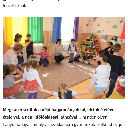
foglalkoznak.
Megismerkedünk a népi hagyományokkal, eleink életével,
ételeivel, a népi időjóslással, táncával
… minden olyan
hagyománnyal, amely az óvodáskorú gyermekek életkorához jól