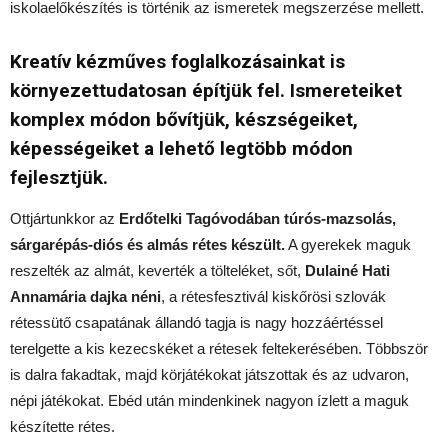
iskolaelőkészítés is történik az ismeretek megszerzése mellett.
Kreatív kézműves foglalkozásainkat is
környezettudatosan építjük fel. Ismereteiket
komplex módon bővítjük, készségeiket,
képességeiket a lehető legtöbb módon
fejlesztjük.
Ottjártunkkor az
Erdőtelki Tagóvodában túrós-mazsolás,
sárgarépás-diós és almás rétes készült.
A gyerekek maguk
reszelték az almát, keverték a tölteléket, sőt,
Dulainé Hati
Annamária dajka néni
, a rétesfesztivál kiskőrösi szlovák
rétessütő csapatának állandó tagja is nagy hozzáértéssel
terelgette a kis kezecskéket a rétesek feltekerésében. Többször
is dalra fakadtak, majd körjátékokat játszottak és az udvaron,
népi játékokat. Ebéd után mindenkinek nagyon ízlett a maguk
készítette rétes.