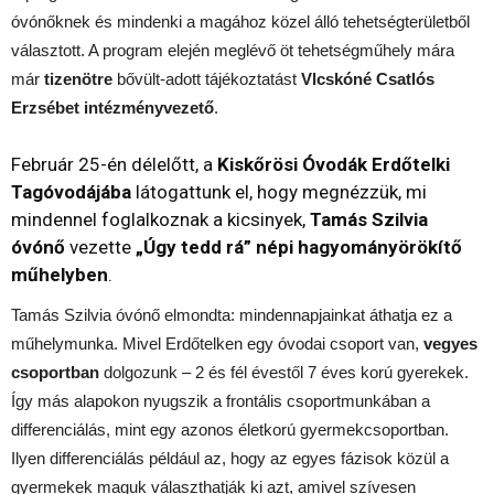
óvónőknek és mindenki a magához közel álló tehetségterületből
választott. A program elején meglévő öt tehetségműhely mára
már
tizenötre
bővült-adott tájékoztatást
Vlcskóné Csatlós
Erzsébet intézményvezető
.
Február 25-én délelőtt, a
Kiskőrösi Óvodák Erdőtelki
Tagóvodájába
látogattunk el, hogy megnézzük, mi
mindennel foglalkoznak a kicsinyek,
Tamás Szilvia
óvónő
vezette
„Úgy tedd rá” népi hagyományörökítő
műhelyben
.
Tamás Szilvia óvónő elmondta: mindennapjainkat áthatja ez a
műhelymunka. Mivel Erdőtelken egy óvodai csoport van,
vegyes
csoportban
dolgozunk – 2 és fél évestől 7 éves korú gyerekek.
Így más alapokon nyugszik a frontális csoportmunkában a
differenciálás, mint egy azonos életkorú gyermekcsoportban.
Ilyen differenciálás például az, hogy az egyes fázisok közül a
gyermekek maguk választhatják ki azt, amivel szívesen