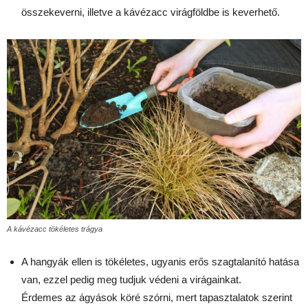
összekeverni, illetve a kávézacc virágföldbe is keverhető.
A kávézacc tökéletes trágya
A
hangyák ellen
is tökéletes, ugyanis erős szagtalanító hatása
van, ezzel pedig meg tudjuk védeni a virágainkat.
Érdemes az ágyások köré szórni, mert tapasztalatok szerint