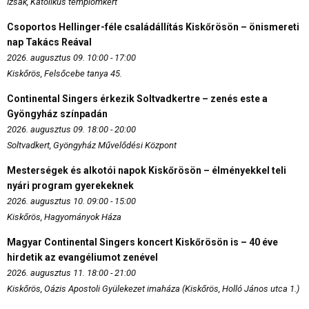
Izsák, Katolikus templomkert
Csoportos Hellinger-féle családállítás Kiskőrösön – önismereti
nap Takács Reával
2026. augusztus 09. 10:00 - 17:00
Kiskőrös, Felsőcebe tanya 45.
Continental Singers érkezik Soltvadkertre – zenés este a
Gyöngyház színpadán
2026. augusztus 09. 18:00 - 20:00
Soltvadkert, Gyöngyház Művelődési Központ
Mesterségek és alkotói napok Kiskőrösön – élményekkel teli
nyári program gyerekeknek
2026. augusztus 10. 09:00 - 15:00
Kiskőrös, Hagyományok Háza
Magyar Continental Singers koncert Kiskőrösön is – 40 éve
hirdetik az evangéliumot zenével
2026. augusztus 11. 18:00 - 21:00
Kiskőrös, Oázis Apostoli Gyülekezet imaháza (Kiskőrös, Holló János utca 1.)