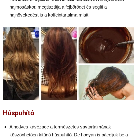
hajmosáskor, megtisztítja a fejbőrödet és segíti a
hajnövekedést is a koffeintartalma miatt.
Húspuhító
A nedves kávézacc a természetes savtartalmának
köszönhetően kitűnő húspuhító. De hogyan is pácoljuk be a