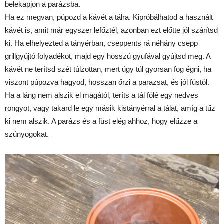
belekapjon a parázsba.
Ha ez megvan, púpozd a kávét a tálra. Kipróbálhatod a használt
kávét is, amit már egyszer lefőztél, azonban ezt előtte jól szárítsd
ki. Ha elhelyezted a tányérban, cseppents rá néhány csepp
grillgyújtó folyadékot, majd egy hosszú gyufával gyújtsd meg. A
kávét ne terítsd szét túlzottan, mert úgy túl gyorsan fog égni, ha
viszont púpozva hagyod, hosszan őrzi a parazsat, és jól füstöl.
Ha a láng nem alszik el magától, teríts a tál fölé egy nedves
rongyot, vagy takard le egy másik kistányérral a tálat, amíg a tűz
ki nem alszik. A parázs és a füst elég ahhoz, hogy elűzze a
szúnyogokat.