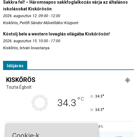
Sakkra fel! – Háromnapos sakkfoglalkozás várja az általános
iskolásokat Kiskőrösön
2026. augusztus 12. 09:00 - 12:00
Kiskőrös, Petőfi Sándor Művelődési Központ
Kóstolj bele a western lovaglás világába Kiskőrösön!
2026. augusztus 15. 10:00 - 17:00
Kiskőrös, István lovastanya
Időjárás
KISKŐRÖS
Tiszta Égbolt
°
34.3
°
C
34.3
°
34.3
26%
5.7kmh
4%
Cookie-k