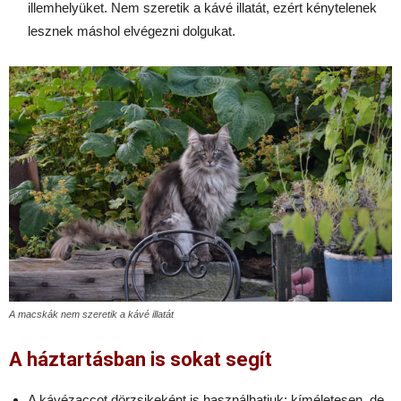
illemhelyüket. Nem szeretik a kávé illatát, ezért kénytelenek
lesznek máshol elvégezni dolgukat.
A macskák nem szeretik a kávé illatát
A háztartásban is sokat segít
A kávézaccot
dörzsikeként
is használhatjuk: kíméletesen, de