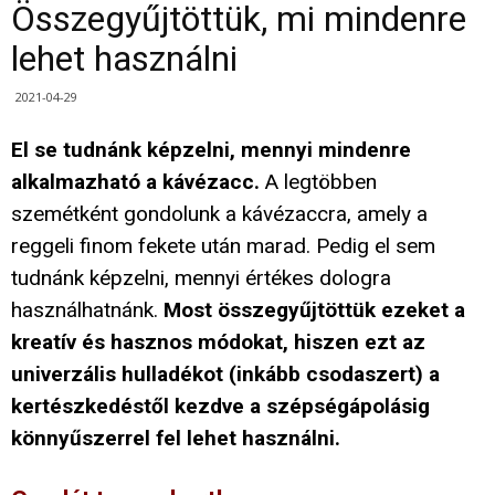
Összegyűjtöttük, mi mindenre
lehet használni
2021-04-29
El se tudnánk képzelni, mennyi mindenre
alkalmazható a kávézacc.
A legtöbben
szemétként gondolunk a kávézaccra, amely a
reggeli finom fekete után marad. Pedig el sem
tudnánk képzelni, mennyi értékes dologra
használhatnánk.
Most összegyűjtöttük ezeket a
kreatív és hasznos módokat, hiszen ezt az
univerzális hulladékot (inkább csodaszert) a
kertészkedéstől kezdve a szépségápolásig
könnyűszerrel fel lehet használni.