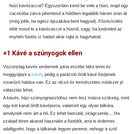
húst kávézaccal? Egyszerűen kend be vele a húst, majd egy
zacskóba zárva pihentesd a hűtőben legalább három órán át
(még jobb, ha egész éjszakára bent hagyod). Főzés/sütés
előtt mosd le a kávézaccot a húsról, vagy, ha kedveled az
enyhén füstös íz hatást akár rajta is hagyhatod.
+1 Kávé a
szúnyogok ellen
Viszonylag kevés embernek jutna eszébe tálra tenni és
meggyújtani a
kávét
, pedig a parázsló őrölt kávé füstjének
rovarűző hatása van. Ez az olcsó és természetes módszer jó
választás lehet.
A kávés, házi szúnyogriasztóhoz nem lesz másra szükség, mint
egy-két kanál őrölt kávéporra, valamint egy olyan tálkára,
amelynek nem árt a hő. Ez lehet hamutál, virágcserép… Ha
szabad téren akarod használni a füstölőt, arra is érdemes
odafigyelni, hogy a tálkának legyen pereme, nehogy a szél