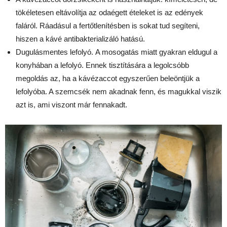
tökéletesen eltávolítja az odaégett ételeket is az edények
faláról. Ráadásul a fertőtlenítésben is sokat tud segíteni,
hiszen a kávé antibakterializáló hatású.
Dugulásmentes lefolyó. A mosogatás miatt gyakran eldugul a
konyhában a lefolyó. Ennek tisztítására a legolcsóbb
megoldás az, ha a kávézaccot egyszerűen beleöntjük a
lefolyóba. A szemcsék nem akadnak fenn, és magukkal viszik
azt is, ami viszont már fennakadt.