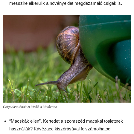
messzire elkerülik a növényeidet megdézsmáló csigák is.
Csigariasztónak is kiváló a kávézacc
“Macskák ellen”. Kertedet a szomszéd macskái toalettnek
használják? Kávézacc kiszórásával felszámolhatod