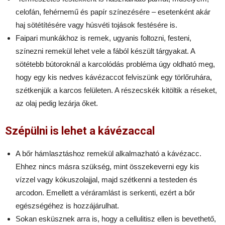
celofán, fehérnemű és papír színezésére – esetenként akár
haj sötétítésére vagy húsvéti tojások festésére is.
Faipari munkákhoz is remek, ugyanis foltozni, festeni,
színezni remekül lehet vele a fából készült tárgyakat. A
sötétebb bútoroknál a karcolódás probléma úgy oldható meg,
hogy egy kis nedves kávézaccot felviszünk egy törlőruhára,
szétkenjük a karcos felületen. A részecskék kitöltik a réseket,
az olaj pedig lezárja őket.
Szépülni is lehet a kávézaccal
A bőr
hámlasztáshoz
remekül alkalmazható a kávézacc.
Ehhez nincs másra szükség, mint összekeverni egy kis
vízzel vagy kókuszolajjal, majd szétkenni a testeden és
arcodon. Emellett a véráramlást is serkenti, ezért a bőr
egészségéhez is hozzájárulhat.
Sokan esküsznek arra is, hogy a
cellulitisz ellen
is bevethető,