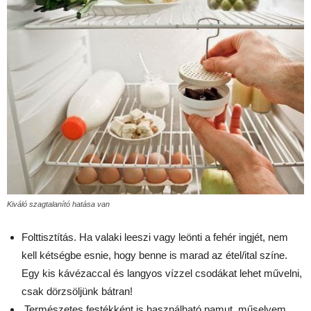
Kiváló szagtalanító hatása van
Folttisztítás. Ha valaki leeszi vagy leönti a fehér ingjét, nem
kell kétségbe esnie, hogy benne is marad az étel/ital színe.
Egy kis kávézaccal és langyos vízzel csodákat lehet művelni,
csak dörzsöljünk bátran!
Természetes festékként is használható pamut, műselyem,