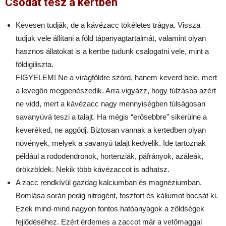
Csodát tesz a kertben
Kevesen tudják, de a kávézacc
tökéletes trágya
. Vissza
tudjuk vele állítani a föld tápanyagtartalmát, valamint olyan
hasznos állatokat is a kertbe tudunk csalogatni vele, mint a
földigiliszta.
FIGYELEM! Ne a virágföldre szórd, hanem keverd bele, mert
a levegőn megpenészedik. Arra vigyázz, hogy túlzásba azért
ne vidd, mert a kávézacc nagy mennyiségben túlságosan
savanyúvá teszi a talajt. Ha mégis “erősebbre” sikerülne a
keveréked, ne aggódj. Biztosan vannak a kertedben olyan
növények, melyek a savanyú talajt kedvelik. Ide tartoznak
például a rododendronok, hortenziák, páfrányok, azáleák,
örökzöldek. Nekik több kávézaccot is adhatsz.
A zacc rendkívül gazdag kalciumban és magnéziumban.
Bomlása során pedig nitrogént, foszfort és káliumot bocsát ki.
Ezek mind-mind nagyon fontos hatóanyagok a zöldségek
fejlődéséhez. Ezért érdemes a zaccot már a vetőmaggal