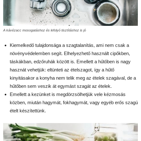
A kávézacc mosogatáshoz és lefolyó tisztításhoz is jó
Kiemelkedő tulajdonsága a szagtalanítás, ami nem csak a
növényvédelemben segít.
Elhelyezhető használt cipőkben,
táskákban, edzőruhák között is.
Emellett a hűtőben is nagy
hasznát vehetjük: eltünteti az ételszagot, így a hűtő
kinyitásakor a konyha nem telik meg az ételek szagával, de a
hűtőben sem veszik át egymást szagát az ételek.
Emellett a kezünket is megdörzsölhetjük vele kézmosás
közben, miután hagymát, fokhagymát, vagy egyéb erős szagú
ételt készítettünk.