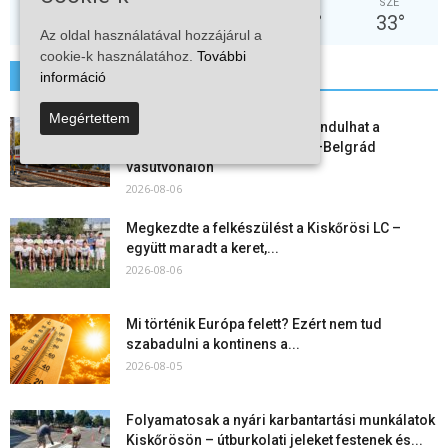
SZO
VAS
HÉT
KED
SZE
30
°
33
°
37
°
37
°
33
°
Az oldal használatával hozzájárul a
cookie-k használatához.
További
információ
További hírek
Megértettem
Vitézy Dávid: már ősszel újraindulhat a
személyszállítás a Budapest–Belgrád
vasútvonalon
2026-08-06
Megkezdte a felkészülést a Kiskőrösi LC –
együtt maradt a keret,...
2026-08-06
Mi történik Európa felett? Ezért nem tud
szabadulni a kontinens a...
2026-08-05
Folyamatosak a nyári karbantartási munkálatok
Kiskőrösön – útburkolati jeleket festenek és...