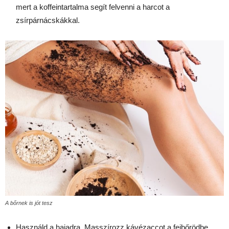
mert a koffeintartalma segít felvenni a harcot a
zsírpárnácskákkal.
A bőrnek is jót tesz
Használd a hajadra. Masszírozz kávézaccot a fejbőrödbe