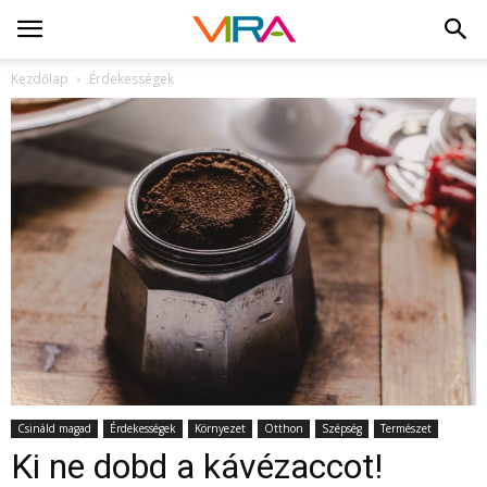
Kezdőlap
Érdekességek
Csináld magad
Érdekességek
Környezet
Otthon
Szépség
Természet
Ki ne dobd a kávézaccot!