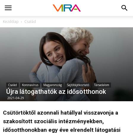
Kezdőlap
Család
Család
Koronavírus
Magyarország
Sajtótájékoztató
Társadalom
Újra látogathatók az idősotthonok
2021-04-29
Csütörtöktől azonnali hatállyal visszavonja a
szakosított szociális intézményekben,
idősotthonokban egy éve elrendelt látogatási