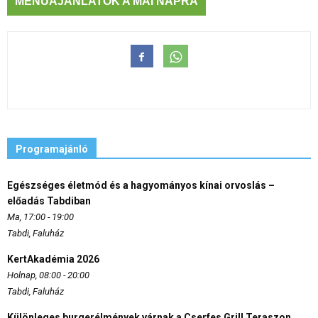
MENÜAJÁNLATOK A MAI NAPRA
Programajánló
Egészséges életmód és a hagyományos kínai orvoslás –
előadás Tabdiban
Ma, 17:00 - 19:00
Tabdi, Faluház
KertAkadémia 2026
Holnap, 08:00 - 20:00
Tabdi, Faluház
Különleges burgerélmények várnak a Cserfes Grill Teraszon