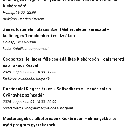
Kiskőrösön!
Holnap, 16:00 - 22:00
Kiskőrös, Cserfes étterem
Zenés történelmi utazás Szent Gellért életén keresztül –
különleges Templomkerti est Izsákon
Holnap, 19:00 - 21:00
Izsák, Katolikus templomkert
Csoportos Hellinger-féle családállítás Kiskőrösön – önismereti
nap Takács Reával
2026. augusztus 09. 10:00 - 17:00
Kiskőrös, Felsőcebe tanya 45.
Continental Singers érkezik Soltvadkertre – zenés este a
Gyöngyház színpadán
2026. augusztus 09. 18:00 - 20:00
Soltvadkert, Gyöngyház Művelődési Központ
Mesterségek és alkotói napok Kiskőrösön – élményekkel teli
nyári program gyerekeknek