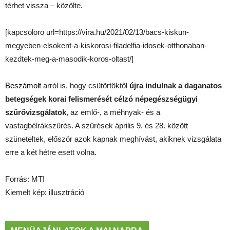
térhet vissza – közölte.
[kapcsoloro url=https://vira.hu/2021/02/13/bacs-kiskun-
megyeben-elsokent-a-kiskorosi-filadelfia-idosek-otthonaban-
kezdtek-meg-a-masodik-koros-oltast/]
Beszámolt
arról is, hogy csütörtöktől
újra indulnak a daganatos
betegségek korai felismerését célzó népegészségügyi
szűrővizsgálatok
, az emlő-, a méhnyak- és a
vastagbélrákszűrés. A szűrések április 9. és 28. között
szüneteltek, először azok kapnak meghívást, akiknek vizsgálata
erre a két hétre esett volna.
Forrás: MTI
Kiemelt kép: illusztráció