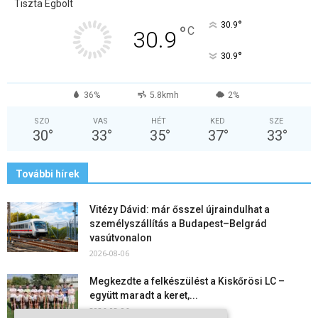
Tiszta Égbolt
°
30.9
°
C
30.9
°
30.9
36%
5.8kmh
2%
SZO
VAS
HÉT
KED
SZE
30
°
33
°
35
°
37
°
33
°
További hírek
Vitézy Dávid: már ősszel újraindulhat a
személyszállítás a Budapest–Belgrád
vasútvonalon
2026-08-06
Megkezdte a felkészülést a Kiskőrösi LC –
együtt maradt a keret,...
2026-08-06