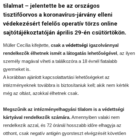
tilalmat – jelentette be az országos
tisztifőorvos a koronavírus-járvány elleni
védekezésért felelős operatív törzs online
sajtótájékoztatóján április 29-én csütörtökön.
Müller Cecília kifejtette,
csak a
védettségi
igazolvánnyal
rendelkezők élhetnek ismét a látogatás lehetőségével
, az ilyen
személy magával viheti a találkozóra a 18 évnél fiatalabb
gyermeket is.
A korábban ajánlott kapcsolattartási lehetőségeket az
intézményeknek továbbra is biztosítaniuk kell; akik nem kérték
még az oltást, azokkal élhetnek csak.
Megszűnik az intézményelhagyási tilalom is a védettségi
kártyával rendelkezők számára.
Amennyiben valaki nem
rendelkezik azzal, és 72 óránál hosszabb időre elhagyja az
otthont, csak negatív antigén gyorsteszt elvégzését követően