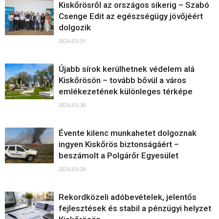
Kiskőrösről az országos sikerig – Szabó
Csenge Edit az egészségügy jövőjéért
dolgozik
2026-05-31
Újabb sírok kerülhetnek védelem alá
Kiskőrösön – tovább bővül a város
emlékezetének különleges térképe
2026-05-30
Évente kilenc munkahetet dolgoznak
ingyen Kiskőrös biztonságáért –
beszámolt a Polgárőr Egyesület
2026-05-29
Rekordközeli adóbevételek, jelentős
fejlesztések és stabil a pénzügyi helyzet