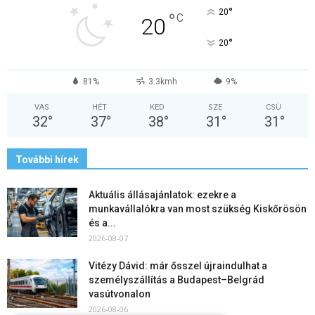
°
20
°
C
20
°
20
81%
3.3kmh
9%
VAS
HÉT
KED
SZE
CSÜ
32
°
37
°
38
°
31
°
31
°
További hírek
Aktuális állásajánlatok: ezekre a
munkavállalókra van most szükség Kiskőrösön
és a...
2026-08-07
Vitézy Dávid: már ősszel újraindulhat a
személyszállítás a Budapest–Belgrád
vasútvonalon
2026-08-06