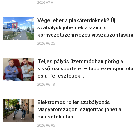
2026-07-01
Vége lehet a plakáterdőknek? Új
szabályok jöhetnek a vizuális
környezetszennyezés visszaszorítására
2026-06-25
Teljes pályás üzemmódban pörög a
kiskőrösi sportélet – több ezer sportoló
és új fejlesztések...
2026-06-18
Elektromos roller szabályozás
Magyarországon: szigorítás jöhet a
balesetek után
2026-06-05