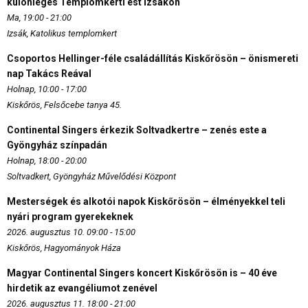
különleges Templomkerti est Izsákon
Ma, 19:00 - 21:00
Izsák, Katolikus templomkert
Csoportos Hellinger-féle családállítás Kiskőrösön – önismereti
nap Takács Reával
Holnap, 10:00 - 17:00
Kiskőrös, Felsőcebe tanya 45.
Continental Singers érkezik Soltvadkertre – zenés este a
Gyöngyház színpadán
Holnap, 18:00 - 20:00
Soltvadkert, Gyöngyház Művelődési Központ
Mesterségek és alkotói napok Kiskőrösön – élményekkel teli
nyári program gyerekeknek
2026. augusztus 10. 09:00 - 15:00
Kiskőrös, Hagyományok Háza
Magyar Continental Singers koncert Kiskőrösön is – 40 éve
hirdetik az evangéliumot zenével
2026. augusztus 11. 18:00 - 21:00