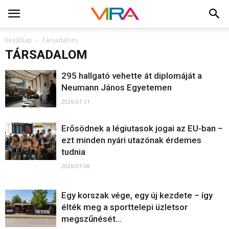
Kezdőlap
Társadalom
TÁRSADALOM
295 hallgató vehette át diplomáját a
Neumann János Egyetemen
2026-07-11
Erősödnek a légiutasok jogai az EU-ban –
ezt minden nyári utazónak érdemes
tudnia
2026-07-08
Egy korszak vége, egy új kezdete – így
élték meg a sporttelepi üzletsor
megszűnését...