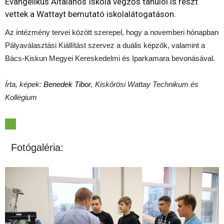
Evangélikus Általános Iskola végzős tanulói is részt
vettek a Wattayt bemutató iskolalátogatáson.
Az intézmény tervei között szerepel, hogy a novemberi hónapban
Pályaválasztási Kiállítást szervez a duális képzők, valamint a
Bács-Kiskun Megyei Kereskedelmi és Iparkamara bevonásával.
Írta, képek:
Benedek Tibor
, Kiskőrösi Wattay Technikum és
Kollégium
Fotógaléria: