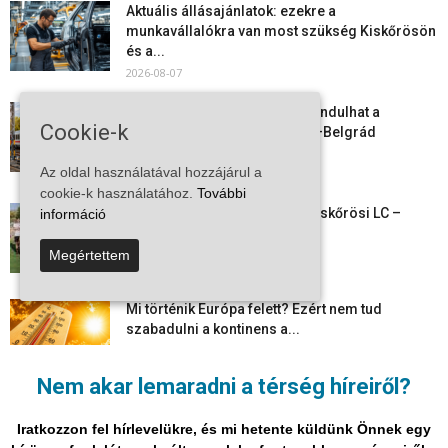
Aktuális állásajánlatok: ezekre a
munkavállalókra van most szükség Kiskőrösön
és a...
2026-08-07
Vitézy Dávid: már ősszel újraindulhat a
Cookie-k
személyszállítás a Budapest–Belgrád
vasútvonalon
Az oldal használatával hozzájárul a
2026-08-06
cookie-k használatához.
További
Megkezdte a felkészülést a Kiskőrösi LC –
információ
együtt maradt a keret,...
2026-08-06
Megértettem
Mi történik Európa felett? Ezért nem tud
szabadulni a kontinens a...
2026-08-05
Nem akar lemaradni a térség híreiről?
Folyamatosak a nyári karbantartási munkálatok
Kiskőrösön – útburkolati jeleket festenek és...
Iratkozzon fel hírlevelükre, és mi hetente küldünk Önnek egy
2026-08-05