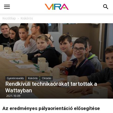
Kezdőlap
Kiskőrös
Gyereknevelés
Kiskőrös
Oktatás
Rendkívüli technikaórákat tartottak a
Wattayban
2021-10-09
Az eredményes pályaorientáció elősegítése