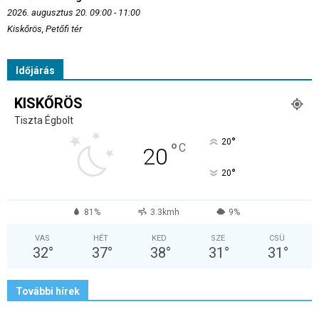
2026. augusztus 20. 09:00 - 11:00
Kiskőrös, Petőfi tér
Időjárás
KISKŐRÖS
Tiszta Égbolt
°
20
°
C
20
°
20
81%
3.3kmh
9%
VAS
HÉT
KED
SZE
CSÜ
32
°
37
°
38
°
31
°
31
°
További hírek