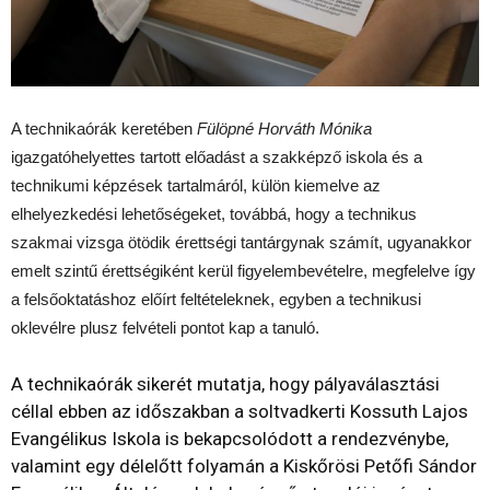
A technikaórák keretében
Fülöpné Horváth Mónika
igazgatóhelyettes tartott előadást a szakképző iskola és a
technikumi képzések tartalmáról, külön kiemelve az
elhelyezkedési lehetőségeket, továbbá, hogy a technikus
szakmai vizsga ötödik érettségi tantárgynak számít, ugyanakkor
emelt szintű érettségiként kerül figyelembevételre, megfelelve így
a felsőoktatáshoz előírt feltételeknek, egyben a technikusi
oklevélre plusz felvételi pontot kap a tanuló.
A technikaórák sikerét mutatja, hogy pályaválasztási
céllal ebben az időszakban a soltvadkerti Kossuth Lajos
Evangélikus Iskola is bekapcsolódott a rendezvénybe,
valamint egy délelőtt folyamán a Kiskőrösi Petőfi Sándor