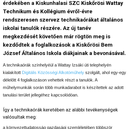
érdekében a Kiskunhalasi
SZC Kiskőrösi Wattay
Technikum és Kollégium
évről-évre
rendszeresen szervez technikaórákat általános
iskolai tanulók részére. Az új tanév
megkezdését követően már rögtön meg is
kezdődtek a foglalkozások a Kiskőrösi Bem
József Általános Iskola diákjainak a bevonásával.
A technikaórák színhelyéül a Wattay Izsáki úti telephelyén
kialakított
Digitális Közösségi Alkotóműhely
szolgált, ahol egy-egy
délelőtt 4 foglalkozáson vehettek részt a tanulók. A
műhelymunkák során több munkadarabot is készítettek az adott
tanulási terület jellegéhez kapcsolódóan.
Így a technikaórák keretében az alábbi tevékenységek
valósultak meg:
a környezettudatosság gazdasági szemléletében többször