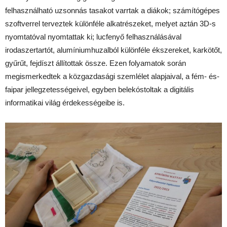
felhasználható uzsonnás tasakot varrtak a diákok; számítógépes
szoftverrel terveztek különféle alkatrészeket, melyet aztán 3D-s
nyomtatóval nyomtattak ki; lucfenyő felhasználásával
irodaszertartót, alumíniumhuzalból különféle ékszereket, karkötőt,
gyűrűt, fejdíszt állítottak össze. Ezen folyamatok során
megismerkedtek a közgazdasági szemlélet alapjaival, a fém- és-
faipar jellegzetességeivel, egyben belekóstoltak a digitális
informatikai világ érdekességeibe is.