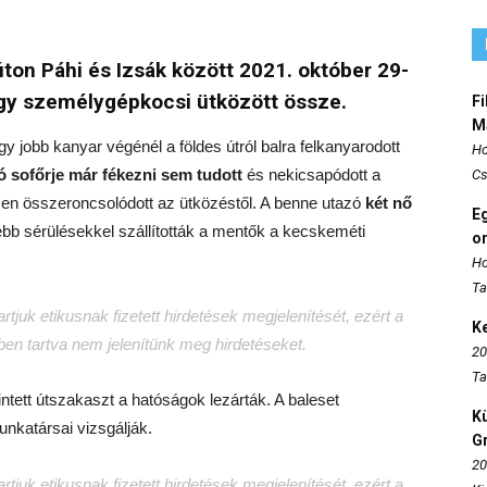
úton Páhi és Izsák között 2021. október 29-
egy személygépkocsi ütközött össze.
Fi
M
y jobb kanyar végénél a földes útról balra felkanyarodott
Ho
 sofőrje már fékezni sem tudott
és nekicsapódott a
Cs
esen összeroncsolódott az ütközéstől. A benne utazó
két nő
E
ebb sérülésekkel szállították a mentők a kecskeméti
o
Ho
Ta
tjuk etikusnak fizetett hirdetések megjelenítését, ezért a
K
tben tartva nem jelenítünk meg hirdetéseket.
20
Ta
ntett útszakaszt a hatóságok lezárták. A baleset
K
nkatársai vizsgálják.
Gr
20
tjuk etikusnak fizetett hirdetések megjelenítését, ezért a