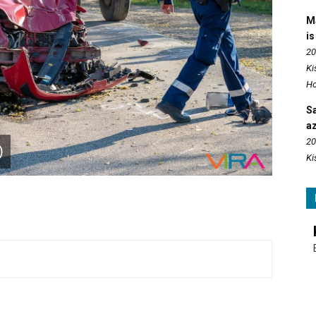
M
is
20
Ki
Ho
S
az
20
)
Ki