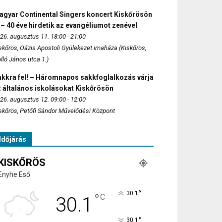
agyar Continental Singers koncert Kiskőrösön
 – 40 éve hirdetik az evangéliumot zenével
26. augusztus 11. 18:00 - 21:00
skőrös, Oázis Apostoli Gyülekezet imaháza (Kiskőrös,
lló János utca 1.)
akkra fel! – Háromnapos sakkfoglalkozás várja
 általános iskolásokat Kiskőrösön
26. augusztus 12. 09:00 - 12:00
skőrös, Petőfi Sándor Művelődési Központ
Időjárás
KISKŐRÖS
Enyhe Eső
°
30.1
°
C
30.1
°
30.1