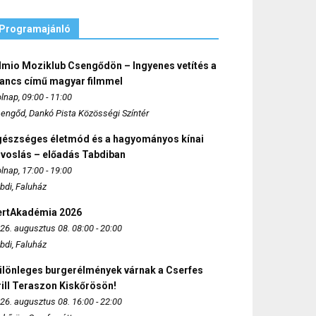
Programajánló
lmio Moziklub Csengődön – Ingyenes vetítés a
ancs című magyar filmmel
lnap, 09:00 - 11:00
engőd, Dankó Pista Közösségi Színtér
gészséges életmód és a hagyományos kínai
rvoslás – előadás Tabdiban
lnap, 17:00 - 19:00
bdi, Faluház
ertAkadémia 2026
26. augusztus 08. 08:00 - 20:00
bdi, Faluház
ülönleges burgerélmények várnak a Cserfes
ill Teraszon Kiskőrösön!
26. augusztus 08. 16:00 - 22:00