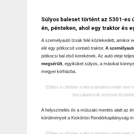
Súlyos baleset történt az 5301-es 
én, pénteken, ahol egy traktor és 
A személyautó Izsák felé közlekedett, amikor eg
elé egy pótkocsit vontató traktor.
A személyautó
pótkocsi bal első kerekének. Az autó eleje telj
megsérült
, egyiküket súlyos, a másikat könny
megyei kórházba.
Ebben a cikkben a téma tartalma miatt nem tar
hozzátartozók érzéseit tisztele
A helyszínelés és a műszaki mentés alatt az éri
körülményeit a Kiskőrösi Rendőrkapitányság mu
Ebben a cikkben a téma tartalma miatt nem tar