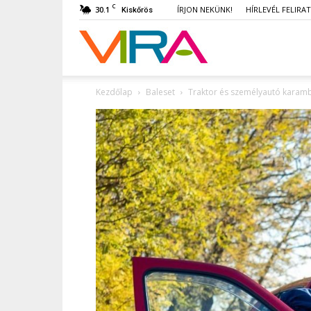
C
30.1
ÍRJON NEKÜNK!
HÍRLEVÉL FELIRA
Kiskőrös
VIRA
Kezdőlap
Baleset
Traktor és személyautó karamb