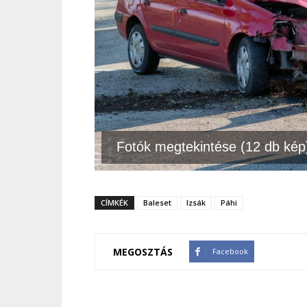
Fotók megtekintése (12 db kép
CÍMKÉK
Baleset
Izsák
Páhi
MEGOSZTÁS
Facebook