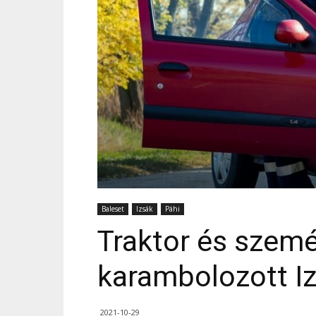
Baleset
Izsák
Páhi
Traktor és szem
karambolozott I
2021-10-29