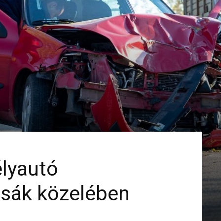
élyautó
zsák közelében