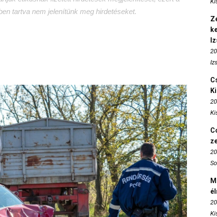
Ki
tben tartva nem jelenítünk meg hirdetéseket.
Ze
k
I
20
Iz
Cs
K
20
Ki
Co
z
20
So
M
é
20
Ki