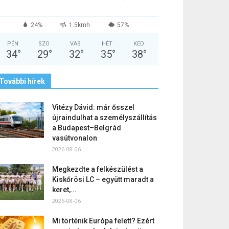
24%
1.5kmh
57%
PÉN
SZO
VAS
HÉT
KED
34
°
29
°
32
°
35
°
38
°
További hírek
Vitézy Dávid: már ősszel
újraindulhat a személyszállítás
a Budapest–Belgrád
vasútvonalon
2026-08-06
Megkezdte a felkészülést a
Kiskőrösi LC – együtt maradt a
keret,...
2026-08-06
Mi történik Európa felett? Ezért