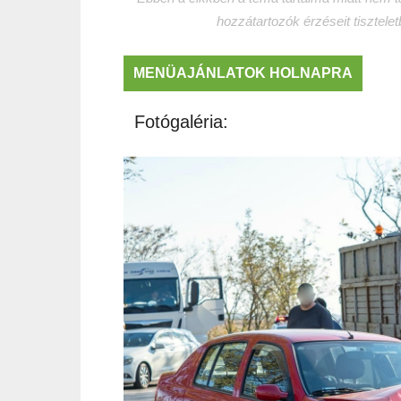
hozzátartozók érzéseit tisztele
MENÜAJÁNLATOK HOLNAPRA
Fotógaléria: