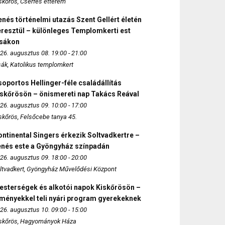
skőrös, Cserfes étterem
nés történelmi utazás Szent Gellért életén
eresztül – különleges Templomkerti est
zsákon
26. augusztus 08. 19:00 - 21:00
sák, Katolikus templomkert
oportos Hellinger-féle családállítás
iskőrösön – önismereti nap Takács Reával
26. augusztus 09. 10:00 - 17:00
skőrös, Felsőcebe tanya 45.
ntinental Singers érkezik Soltvadkertre –
enés este a Gyöngyház színpadán
26. augusztus 09. 18:00 - 20:00
ltvadkert, Gyöngyház Művelődési Központ
esterségek és alkotói napok Kiskőrösön –
lményekkel teli nyári program gyerekeknek
26. augusztus 10. 09:00 - 15:00
skőrös, Hagyományok Háza