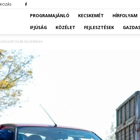
TKOZÁS
PROGRAMAJÁNLÓ
KECSKEMÉT
HÍRFOLYAM
IFJÚSÁG
KÖZÉLET
FEJLESZTÉSEK
GAZDA
olozott Izsák közelében