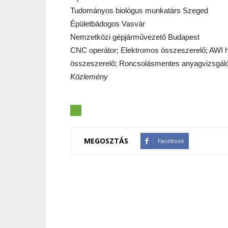
Tudományos biológus munkatárs Szeged
Épületbádogos Vasvár
Nemzetközi gépjárművezető Budapest
CNC operátor; Elektromos összeszerelő; AWI h
összeszerelő; Roncsolásmentes anyagvizsgál
Közlemény
MEGOSZTÁS
Facebook