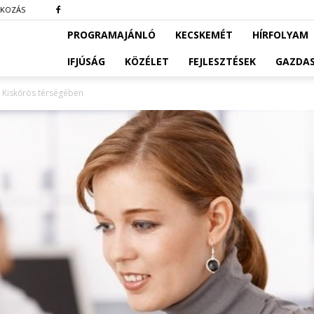
TKOZÁS
PROGRAMAJÁNLÓ
KECSKEMÉT
HÍRFOLYAM
IFJÚSÁG
KÖZÉLET
FEJLESZTÉSEK
GAZDA
k Kiskőrös térségében