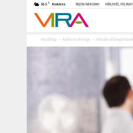
C
36.5
ÍRJON NEKÜNK!
HÍRLEVÉL FELIRA
Kiskőrös
VIRA
Kezdőlap
Kiskőrös térsége
Aktuális állásajánlato