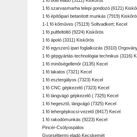
1 fő bolti eladó (5112) Kiskőrös
1 fő szarvasmarha telepi gondozó (6121) Kiskő
1 fő építőipari betanított munkás (7919) Kiskőrö
1-1 fő kőműves (75119) Soltvadkert; Kecel
1 fő pultfeltöltő (9224) Kiskőrös
1 fő ápoló (3311) Kiskőrös
2 fő egyszerű ipari foglalkozás (9310) Orgován
1 fő gépgyártás-technológiai technikus (3116) K
1 fő minőségellenőr (3135) Kecel
1 fő lakatos (7321) Kecel
1 fő esztergályos (7323) Kecel
1 fő CNC gépkezelő (7323) Kecel
1 fő lángvágó gépkezelő ( 7325) Kecel
1 fő hegesztő, lángvágó (7325) Kecel
1 fő tehergépkocsi-vezető (8417) Kecel
1 fő rakodómunkás (9223) Kecel
Pincér-Csólyospálos
Gyorséttermi eladó Kecskemét