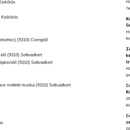
Kiskőrös
Ho
Ta
) Kiskőrös
K
Gr
Ho
Ki
pítéséhez) (9310) Csengőd
Ze
zelő (9310) Soltvadkert
k
I
gépkezelő (9310) Soltvadkert
Ho
Iz
sor melletti munka (9310) Soltvadkert
Cs
K
20
Ki
Co
z
ös
20