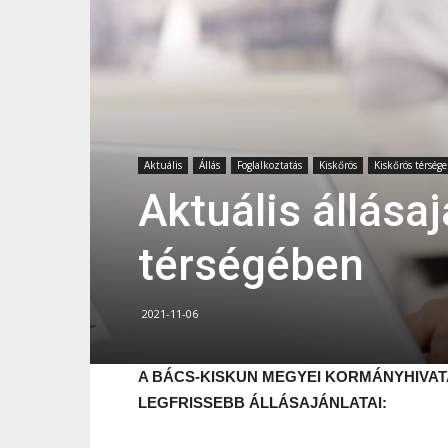
Aktuális
Állás
Foglalkoztatás
Kiskőrös
Kiskőrös térsége
Aktuális állása
térségében
2021-11-06
A BÁCS-KISKUN MEGYEI KORMÁNYHIVAT
LEGFRISSEBB ÁLLÁSAJÁNLATAI: