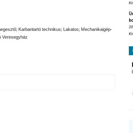
Ki
Ün
b
20
egesztő; Karbantartó technikus; Lakatos; Mechanikaigép-
Ki
ó Veresegyház