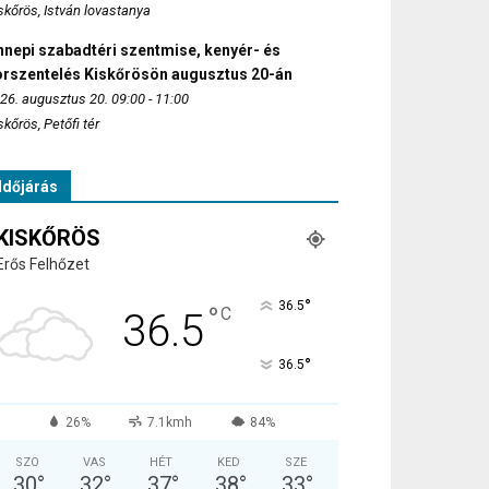
skőrös, István lovastanya
nepi szabadtéri szentmise, kenyér- és
orszentelés Kiskőrösön augusztus 20-án
26. augusztus 20. 09:00 - 11:00
skőrös, Petőfi tér
Időjárás
KISKŐRÖS
Erős Felhőzet
°
36.5
°
C
36.5
°
36.5
26%
7.1kmh
84%
SZO
VAS
HÉT
KED
SZE
30
°
32
°
37
°
38
°
33
°