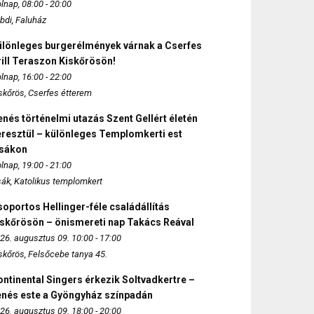
lnap, 08:00 - 20:00
bdi, Faluház
ülönleges burgerélmények várnak a Cserfes
ill Teraszon Kiskőrösön!
lnap, 16:00 - 22:00
skőrös, Cserfes étterem
nés történelmi utazás Szent Gellért életén
eresztül – különleges Templomkerti est
zsákon
lnap, 19:00 - 21:00
sák, Katolikus templomkert
oportos Hellinger-féle családállítás
iskőrösön – önismereti nap Takács Reával
26. augusztus 09. 10:00 - 17:00
skőrös, Felsőcebe tanya 45.
ntinental Singers érkezik Soltvadkertre –
enés este a Gyöngyház színpadán
26. augusztus 09. 18:00 - 20:00