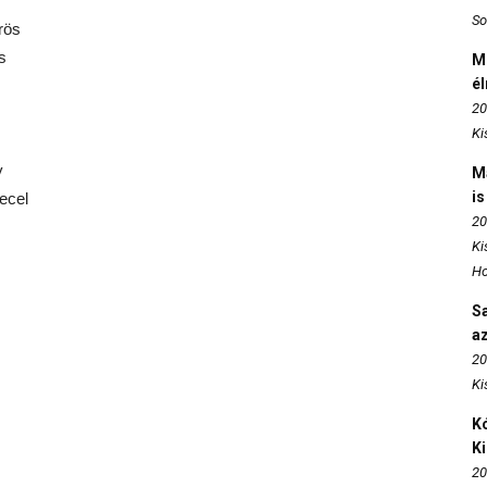
So
rös
s
M
é
20
Ki
y
M
is
ecel
20
Ki
Ho
S
az
20
Ki
Kó
K
20