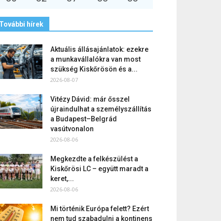
További hírek
Aktuális állásajánlatok: ezekre
a munkavállalókra van most
szükség Kiskőrösön és a...
2026-08-07
Vitézy Dávid: már ősszel
újraindulhat a személyszállítás
a Budapest–Belgrád
vasútvonalon
2026-08-06
Megkezdte a felkészülést a
Kiskőrösi LC – együtt maradt a
keret,...
2026-08-06
Mi történik Európa felett? Ezért
nem tud szabadulni a kontinens