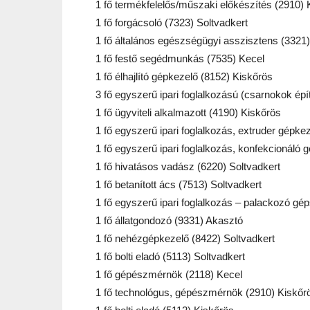
1 fő termékfelelős/műszaki előkészítés (2910) 
1 fő forgácsoló (7323) Soltvadkert
1 fő általános egészségügyi asszisztens (3321
1 fő festő segédmunkás (7535) Kecel
1 fő élhajlító gépkezelő (8152) Kiskőrös
3 fő egyszerű ipari foglalkozású (csarnokok é
1 fő ügyviteli alkalmazott (4190) Kiskőrös
1 fő egyszerű ipari foglalkozás, extruder gépke
1 fő egyszerű ipari foglalkozás, konfekcionáló 
1 fő hivatásos vadász (6220) Soltvadkert
1 fő betanított ács (7513) Soltvadkert
1 fő egyszerű ipari foglalkozás – palackozó gép
1 fő állatgondozó (9331) Akasztó
1 fő nehézgépkezelő (8422) Soltvadkert
1 fő bolti eladó (5113) Soltvadkert
1 fő gépészmérnök (2118) Kecel
1 fő technológus, gépészmérnök (2910) Kiskőr