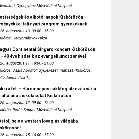
ltvadkert, Gyöngyház Művelődési Központ
esterségek és alkotói napok Kiskőrösön –
lményekkel teli nyári program gyerekeknek
26. augusztus 10. 09:00 - 15:00
skőrös, Hagyományok Háza
agyar Continental Singers koncert Kiskőrösön
 – 40 éve hirdetik az evangéliumot zenével
26. augusztus 11. 18:00 - 21:00
skőrös, Oázis Apostoli Gyülekezet imaháza (Kiskőrös,
lló János utca 1.)
akkra fel! – Háromnapos sakkfoglalkozás várja
 általános iskolásokat Kiskőrösön
26. augusztus 12. 09:00 - 12:00
skőrös, Petőfi Sándor Művelődési Központ
stolj bele a western lovaglás világába
iskőrösön!
26. augusztus 15. 10:00 - 17:00