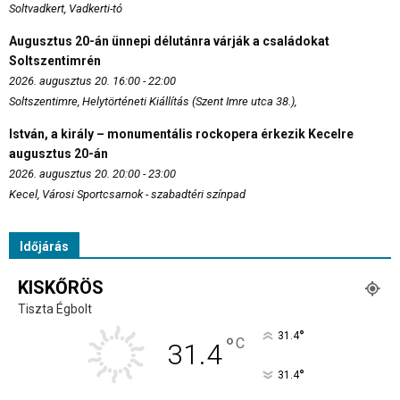
Soltvadkert, Vadkerti-tó
Augusztus 20-án ünnepi délutánra várják a családokat
Soltszentimrén
2026. augusztus 20. 16:00 - 22:00
Soltszentimre, Helytörténeti Kiállítás (Szent Imre utca 38.),
István, a király – monumentális rockopera érkezik Kecelre
augusztus 20-án
2026. augusztus 20. 20:00 - 23:00
Kecel, Városi Sportcsarnok - szabadtéri színpad
Időjárás
KISKŐRÖS
Tiszta Égbolt
°
31.4
°
C
31.4
°
31.4