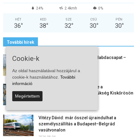
24%
2.4kmh
0%
HÉT
KED
SZE
CSÜ
PÉN
36
°
38
°
32
°
30
°
30
°
További hírek
Cookie-k
Megszűnt a kiskőrösi női kézilabdacsapat –
egy korszak ért véget
2026-08-08
Az oldal használatával hozzájárul a
cookie-k használatához.
További
információ
Aktuális állásajánlatok: ezekre a
munkavállalókra van most szükség Kiskőrösön
Megértettem
és a...
2026-08-07
Vitézy Dávid: már ősszel újraindulhat a
személyszállítás a Budapest–Belgrád
vasútvonalon
2026-08-06