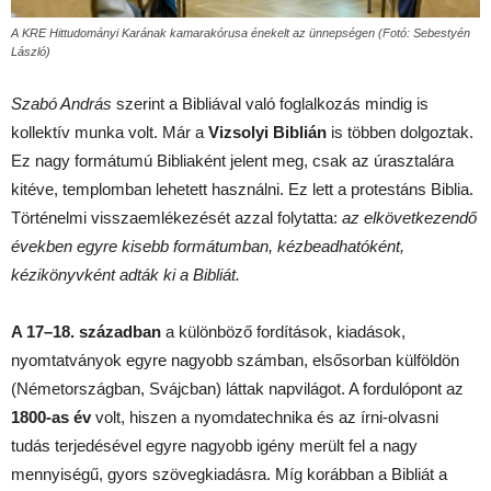
A KRE Hittudományi Karának kamarakórusa énekelt az ünnepségen (Fotó: Sebestyén
László)
Szabó András
szerint a Bibliával való foglalkozás mindig is
kollektív munka volt. Már a
Vizsolyi Biblián
is többen dolgoztak.
Ez nagy formátumú Bibliaként jelent meg, csak az úrasztalára
kitéve, templomban lehetett használni. Ez lett a protestáns Biblia.
Történelmi visszaemlékezését azzal folytatta:
az elkövetkezendő
években egyre kisebb formátumban, kézbeadhatóként,
kézikönyvként adták ki a Bibliát.
A 17–18. században
a különböző fordítások, kiadások,
nyomtatványok egyre nagyobb számban, elsősorban külföldön
(Németországban, Svájcban) láttak napvilágot. A fordulópont az
1800-as év
volt, hiszen a nyomdatechnika és az írni-olvasni
tudás terjedésével egyre nagyobb igény merült fel a nagy
mennyiségű, gyors szövegkiadásra. Míg korábban a Bibliát a