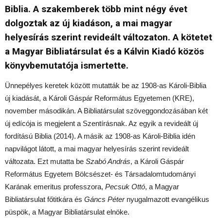
Biblia. A szakemberek több mint négy évet
dolgoztak az új kiadáson, a mai magyar
helyesírás szerint revideált változaton. A kötetet
a Magyar Bibliatársulat és a Kálvin Kiadó közös
könyvbemutatója ismertette.
Ünnepélyes keretek között mutatták be az 1908-as Károli-Biblia
új kiadását, a Károli Gáspár Református Egyetemen (KRE),
november másodikán. A Bibliatársulat szöveggondozásában két
új edícója is megjelent a Szentírásnak. Az egyik a revideált új
fordítású Biblia (2014). A másik az 1908-as Károli-Biblia idén
napvilágot látott, a mai magyar helyesírás szerint revideált
változata. Ezt mutatta be
Szabó András
, a Károli Gáspár
Református Egyetem Bölcsészet- és Társadalomtudományi
Karának emeritus professzora,
Pecsuk Ottó
, a Magyar
Bibliatársulat főtitkára és
Gáncs Péter
nyugalmazott evangélikus
püspök, a Magyar Bibliatársulat elnöke.