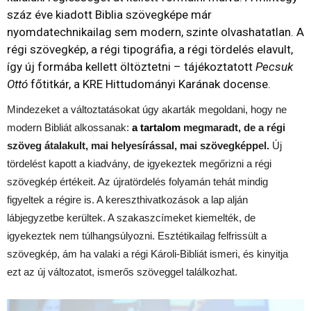
száz éve kiadott Biblia szövegképe már
nyomdatechnikailag sem modern, szinte olvashatatlan. A
régi szövegkép, a régi tipográfia, a régi tördelés elavult,
így új formába kellett öltöztetni – tájékoztatott
Pecsuk
Ottó
főtitkár, a KRE Hittudományi Karának docense.
Mindezeket a változtatásokat úgy akarták megoldani, hogy ne
modern Bibliát alkossanak:
a
tartalom
megmaradt, de a régi
szöveg átalakult, mai helyesírással, mai szövegképpel.
Új
tördelést kapott a kiadvány, de igyekeztek megőrizni a régi
szövegkép értékeit. Az újratördelés folyamán tehát mindig
figyeltek a régire is. A kereszthivatkozások a lap alján
lábjegyzetbe kerültek. A szakaszcímeket kiemelték, de
igyekeztek nem túlhangsúlyozni. Esztétikailag felfrissült a
szövegkép, ám ha valaki a régi Károli-Bibliát ismeri, és kinyitja
ezt az új változatot, ismerős szöveggel találkozhat.