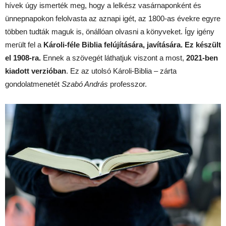
hívek úgy ismerték meg, hogy a lelkész vasárnaponként és
ünnepnapokon felolvasta az aznapi igét, az 1800-as évekre egyre
többen tudták maguk is, önállóan olvasni a könyveket. Így igény
merült fel a
Károli-féle Biblia felújítására, javítására. Ez készült
el 1908-ra.
Ennek a szövegét láthatjuk viszont a most,
2021-ben
kiadott verzióban
. Ez az utolsó Károli-Biblia – zárta
gondolatmenetét
Szabó András
professzor.