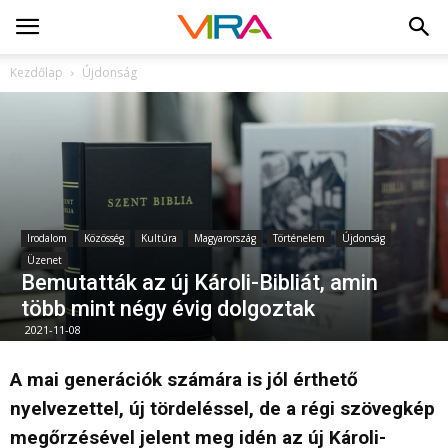
Kezdőlap
Újdonság
Irodalom
Közösség
Kultúra
Magyarország
Történelem
Újdonság
Üzenet
Bemutatták az új Károli-Bibliát, amin
több mint négy évig dolgoztak
2021-11-08
A mai generációk számára is jól érthető
nyelvezettel, új tördeléssel, de a régi szövegkép
megőrzésével jelent meg idén az új Károli-