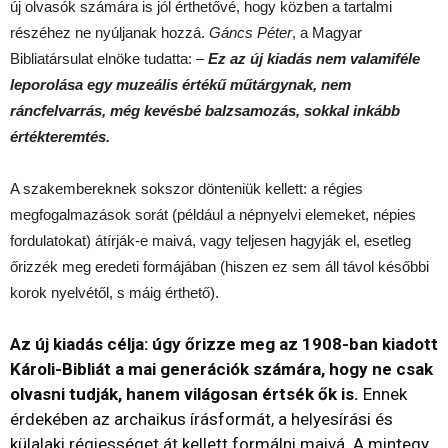
új olvasók számára is jól érthetővé, hogy közben a tartalmi
részéhez ne nyúljanak hozzá.
Gáncs Péter
, a Magyar
Bibliatársulat elnöke tudatta: –
Ez az új kiadás nem valamiféle
leporolása egy muzeális értékű műtárgynak, nem
ráncfelvarrás, még kevésbé balzsamozás, sokkal inkább
értékteremtés.
A szakembereknek sokszor dönteniük kellett: a régies
megfogalmazások sorát (például a népnyelvi elemeket, népies
fordulatokat) átírják-e maivá, vagy teljesen hagyják el, esetleg
őrizzék meg eredeti formájában (hiszen ez sem áll távol későbbi
korok nyelvétől, s máig érthető).
Az új kiadás célja: úgy őrizze meg az 1908-ban kiadott
Károli-Bibliát a mai generációk számára, hogy ne csak
olvasni tudják, hanem világosan értsék ők is.
Ennek
érdekében az archaikus írásformát, a helyesírási és
külalaki régiességet át kellett formálni maivá. A mintegy