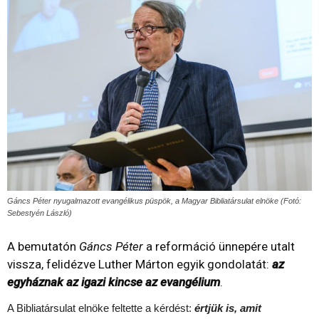
Gáncs Péter nyugalmazott evangélikus püspök, a Magyar Bibliatársulat elnöke (Fotó:
Sebestyén László)
A bemutatón
Gáncs Péter
a reformáció ünnepére utalt
vissza, felidézve Luther Márton egyik gondolatát:
az
egyháznak az igazi kincse az evangélium
.
A Bibliatársulat elnöke feltette a kérdést:
értjük is, amit