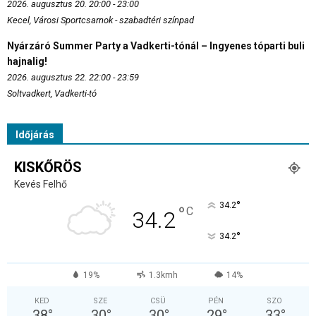
2026. augusztus 20. 20:00 - 23:00
Kecel, Városi Sportcsarnok - szabadtéri színpad
Nyárzáró Summer Party a Vadkerti-tónál – Ingyenes tóparti buli
hajnalig!
2026. augusztus 22. 22:00 - 23:59
Soltvadkert, Vadkerti-tó
Időjárás
KISKŐRÖS
Kevés Felhő
°
34.2
°
C
34.2
°
34.2
19%
1.3kmh
14%
KED
SZE
CSÜ
PÉN
SZO
38
°
30
°
30
°
29
°
33
°