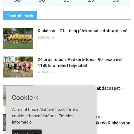
További hírek
Kiskőrösi LC II.: öt új játékossal a dobogó a cél
2026-08-09
24 órás futás a Vadkerti-tónál: 90 résztvevő
1180 kilométert teljesített
2026-08-09
Megszűnt a kiskőrösi női kézilabdacsapat –
egy korszak ért véget
Cookie-k
2026-08-08
Az oldal használatával hozzájárul a
cookie-k használatához.
További
Aktuális állásajánlatok: ezekre a
információ
munkavállalókra van most szükség Kiskőrösön
és a...