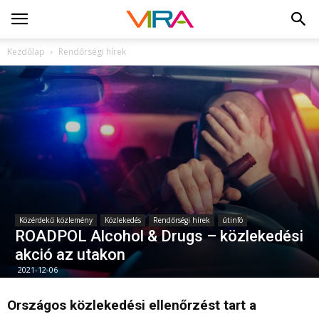
Kezdőlap
Rendőrségi hírek
Közérdekű közlemény
Közlekedés
Rendőrségi hírek
útinfó
ROADPOL Alcohol & Drugs – közlekedési
akció az utakon
2021-12-06
Országos közlekedési ellenőrzést tart a