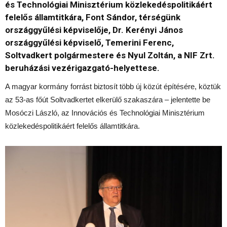
és Technológiai Minisztérium közlekedéspolitikáért
felelős államtitkára, Font Sándor, térségünk
országgyűlési képviselője, Dr. Kerényi János
országgyűlési képviselő, Temerini Ferenc,
Soltvadkert polgármestere és Nyul Zoltán, a NIF Zrt.
beruházási vezérigazgató-helyettese.
A magyar kormány forrást biztosít több új közút építésére, köztük
az 53-as főút Soltvadkertet elkerülő szakaszára – jelentette be
Mosóczi László, az Innovációs és Technológiai Minisztérium
közlekedéspolitikáért felelős államtitkára.