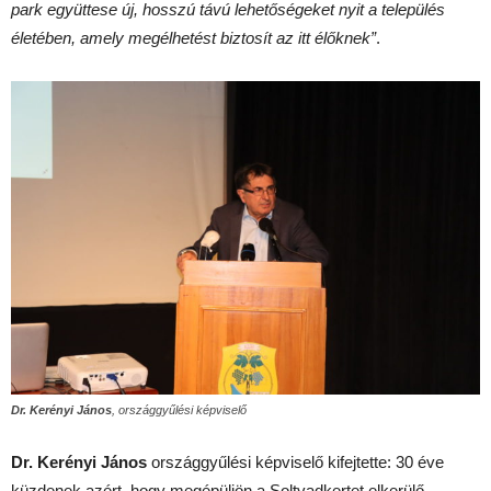
park együttese új, hosszú távú lehetőségeket nyit a település
életében, amely megélhetést biztosít az itt élőknek”
.
Dr. Kerényi János
, országgyűlési képviselő
Dr. Kerényi János
országgyűlési képviselő kifejtette: 30 éve
küzdenek azért, hogy megépüljön a Soltvadkertet elkerülő