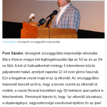
Font Sándor
, térségünk országgyűlési képviselője
Font Sándor
, térségünk országgyűlési képviselője elmondta:
Bács-Kiskun megye két legforgalmasabb útja az 53-as és az 54-
es főút. A két út Soltvadkertnél mintegy 5 kilométeren közös
pályatesten halad, amelyet naponta 12-14 ezer jármű használ.
Ezt a forgalmat vezeti majd el az új elkerülő. Az országgyűlési
képviselő beszélt arról is, hogy a tervek szerint az elkerülő út
mellett, a vasúti fővonal közelében egy 50 hektáros ipari parkot is
létesítenének. Reményét fejezte ki, hogy
“az elkerülő útszakasz,
a duplavágányú, nagysebességű vasútvonal építése és az ipari