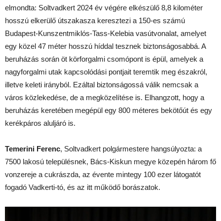
elmondta: Soltvadkert 2024 év végére elkészülő 8,8 kilométer
hosszú elkerülő útszakasza keresztezi a 150-es számú
Budapest-Kunszentmiklós-Tass-Kelebia vasútvonalat, amelyet
egy közel 47 méter hosszú híddal tesznek biztonságosabbá. A
beruházás során öt körforgalmi csomópont is épül, amelyek a
nagyforgalmi utak kapcsolódási pontjait teremtik meg északról,
illetve keleti irányból. Ezáltal biztonságossá válik nemcsak a
város közlekedése, de a megközelítése is. Elhangzott, hogy a
beruházás keretében megépül egy 800 méteres bekötőút és egy
kerékpáros aluljáró is.
Temerini Ferenc
, Soltvadkert polgármestere hangsúlyozta: a
7500 lakosú településnek, Bács-Kiskun megye közepén három fő
vonzereje a cukrászda, az évente mintegy 100 ezer látogatót
fogadó Vadkerti-tó, és az itt működő borászatok.