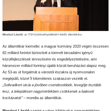
Mosóczi László
, az ITM közlekedéspolitikáért felelős államtitkára.
Az államtitkár kiemelte: a magyar kormány 2020 végén összesen
82 milliárd forintot biztosított a kiemelt társadalmi igényű
közútfejlesztések tervezésére és engedélyeztetésére, ami
háromezer milliárd forintnyi újabb közúti beruházást alapoz meg.
Az 53-as út forgalmát a várostól északra új nyomvonalon
megépülő, közel 9 kilométeres szakaszon vezetik el.
„Soltvadkert utcái a jövőben csendesebbek, levegője tisztább
lesz, a településen nagymértékben csökkenek a baleseti
kockázatok”
– mondta az államtitkár.
Mosóczi László
szerint a város kilátásait is nagymértékben