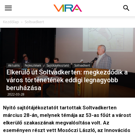
Kezdőlap
Soltvadkert
Aktuális
Fejlesztések
Sajtótájékoztató
Soltvadkert
Elkerülő út Soltvadkerten: megkezdődik a
város történetének eddigi legnagyobb
beruházása
2022-03-28
Nyitó sajtótájékoztatót tartottak Soltvadkerten
március 28-án, melynek témája az 53-as főút a várost
elkerülő szakaszának megvalósítása volt. Az
eseményen részt vett Mosóczi László, az Innovációs