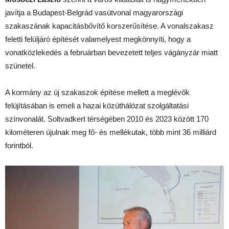
javítja a Budapest-Belgrád vasútvonal magyarországi
szakaszának kapacitásbővítő korszerűsítése. A vonalszakasz
feletti felüljáró építését valamelyest megkönnyíti, hogy a
vonatközlekedés a februárban bevezetett teljes vágányzár miatt
szünetel.
A kormány az új szakaszok építése mellett a meglévők
felújításában is emeli a hazai közúthálózat szolgáltatási
színvonalát. Soltvadkert térségében 2010 és 2023 között 170
kilométeren újulnak meg fő- és mellékutak, több mint 36 milliárd
forintból.