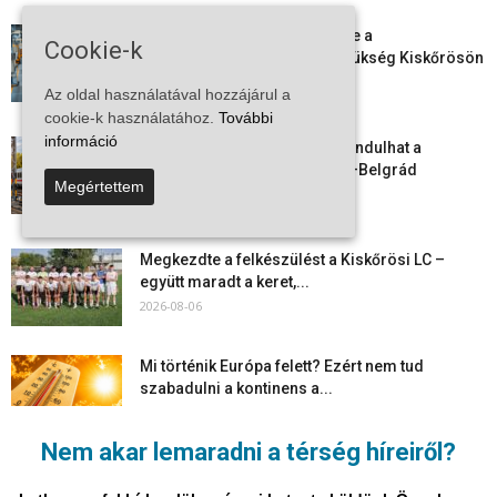
Aktuális állásajánlatok: ezekre a
Cookie-k
munkavállalókra van most szükség Kiskőrösön
és a...
Az oldal használatával hozzájárul a
2026-08-07
cookie-k használatához.
További
információ
Vitézy Dávid: már ősszel újraindulhat a
személyszállítás a Budapest–Belgrád
Megértettem
vasútvonalon
2026-08-06
Megkezdte a felkészülést a Kiskőrösi LC –
együtt maradt a keret,...
2026-08-06
Mi történik Európa felett? Ezért nem tud
szabadulni a kontinens a...
2026-08-05
Nem akar lemaradni a térség híreiről?
Folyamatosak a nyári karbantartási munkálatok
Kiskőrösön – útburkolati jeleket festenek és...