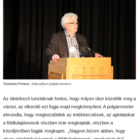
Temerini Ferenc
, Soltvadkert polgármestere.
Az ideérkező turistáknak fontos, hogy milyen úton közelítik meg a
várost, az elkerülő ezt fogja majd megkönnyíteni. A polgármester
elmondta, hogy megkezdődtek az értékbecslések, az ajánlatokat
a földtulajdonosok részben már megkapták, részben a
közeljövőben fogják megkapni.
„Nagyon bízom abban, hogy
olyan ajánlatokat kapnak a földtulajdonosok, amelyeket első