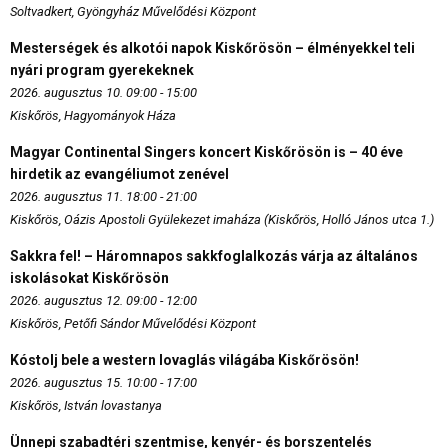
Soltvadkert, Gyöngyház Művelődési Központ
Mesterségek és alkotói napok Kiskőrösön – élményekkel teli
nyári program gyerekeknek
2026. augusztus 10. 09:00 - 15:00
Kiskőrös, Hagyományok Háza
Magyar Continental Singers koncert Kiskőrösön is – 40 éve
hirdetik az evangéliumot zenével
2026. augusztus 11. 18:00 - 21:00
Kiskőrös, Oázis Apostoli Gyülekezet imaháza (Kiskőrös, Holló János utca 1.)
Sakkra fel! – Háromnapos sakkfoglalkozás várja az általános
iskolásokat Kiskőrösön
2026. augusztus 12. 09:00 - 12:00
Kiskőrös, Petőfi Sándor Művelődési Központ
Kóstolj bele a western lovaglás világába Kiskőrösön!
2026. augusztus 15. 10:00 - 17:00
Kiskőrös, István lovastanya
Ünnepi szabadtéri szentmise, kenyér- és borszentelés