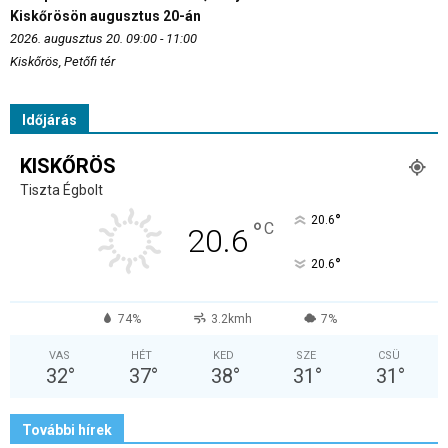
Kiskőrösön augusztus 20-án
2026. augusztus 20. 09:00 - 11:00
Kiskőrös, Petőfi tér
Időjárás
KISKŐRÖS
Tiszta Égbolt
°
20.6
°
C
20.6
°
20.6
74%
3.2kmh
7%
VAS
HÉT
KED
SZE
CSÜ
32
°
37
°
38
°
31
°
31
°
További hírek