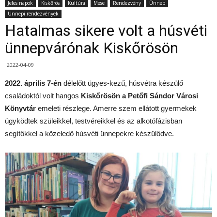
Jeles napok
Kiskőrös
Kultúra
Mese
Rendezvény
Ünnep
Ünnepi rendezvények
Hatalmas sikere volt a húsvéti
ünnepvárónak Kiskőrösön
2022-04-09
2022. április 7-én
délelőtt ügyes-kezű, húsvétra készülő
családoktól volt hangos
Kiskőrösön a Petőfi Sándor Városi
Könyvtár
emeleti részlege. Amerre szem ellátott gyermekek
ügyködtek szüleikkel, testvéreikkel és az alkotófázisban
segítőkkel a közeledő húsvéti ünnepekre készülődve.