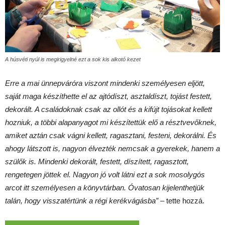
A húsvéti nyúl is megirigyelné ezt a sok kis alkotó kezet
Erre a mai ünnepváróra viszont mindenki személyesen eljött,
saját maga készíthette el az ajtódíszt, asztaldíszt, tojást festett,
dekorált. A családoknak csak az ollót és a kifújt tojásokat kellett
hozniuk, a többi alapanyagot mi készítettük elő a résztvevőknek,
amiket aztán csak vágni kellett, ragasztani, festeni, dekorálni. És
ahogy látszott is, nagyon élvezték nemcsak a gyerekek, hanem a
szülők is. Mindenki dekorált, festett, díszített, ragasztott,
rengetegen jöttek el. Nagyon jó volt látni ezt a sok mosolygós
arcot itt személyesen a könyvtárban. Óvatosan kijelenthetjük
talán, hogy visszatértünk a régi kerékvágásba”
– tette hozzá.