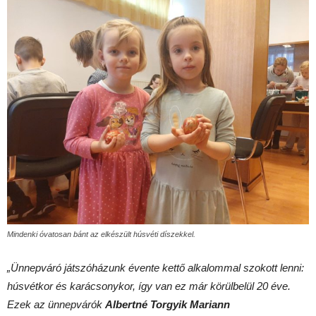
Mindenki óvatosan bánt az elkészült húsvéti díszekkel.
„Ünnepváró játszóházunk évente kettő alkalommal szokott lenni:
húsvétkor és karácsonykor, így van ez már körülbelül 20 éve.
Ezek az ünnepvárók
Albertné Torgyik Mariann