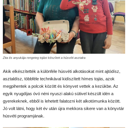
Zita és anyukája rengeteg tojást készített a húsvéti asztalra
Akik elkészítették a különféle húsvéti alkotásokat mint ajtódísz,
asztaldísz, többféle technikával kidíszített hímes tojás, azok
megpihentek a polcok között és könyvet vettek a kezükbe. Az
egyik nyugdíjas óvó néni nyuszi alakú sütivel készült idén a
gyerekeknek, ebből is lehetett falatozni két alkotómunka között.
Jó volt látni, hogy két év után újra mekkora sikere van a könyvtár
húsvéti programjának.