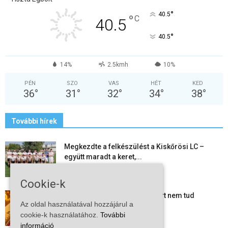
°
40.5
°
C
40.5
°
40.5
14%
2.5kmh
10%
PÉN
SZO
VAS
HÉT
KED
36
°
31
°
32
°
34
°
38
°
További hírek
Megkezdte a felkészülést a Kiskőrösi LC –
együtt maradt a keret,...
2026-08-06
Cookie-k
Mi történik Európa felett? Ezért nem tud
Az oldal használatával hozzájárul a
szabadulni a kontinens a...
cookie-k használatához.
További
2026-08-05
információ