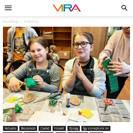
Kezdőlap
Kiskőrös
Aktuális
Beszámoló
Család
Húsvét
Ifjúság
Így ünneplünk mi