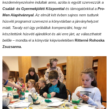
kezdeményezésére indultak anno, azóta is együtt szervezzük a
Család- és Gyermekjóléti Központtal
és támogatónkkal a
Pro-
Men Alapítvánnyal
. Az elmúlt két évben sajnos nem tudtunk
húsvéti programot szervezni a könyvtárban a járványhelyzet
miatt. Tavaly ezt úgy próbáltuk kompenzálni, hogy mi
készítettünk húsvéti ajándékot és aki erre járt, az választhatott
belőle
– mondta el a könyvtár képviseletében
Ritterné Rohoska
Zsuzsanna
.