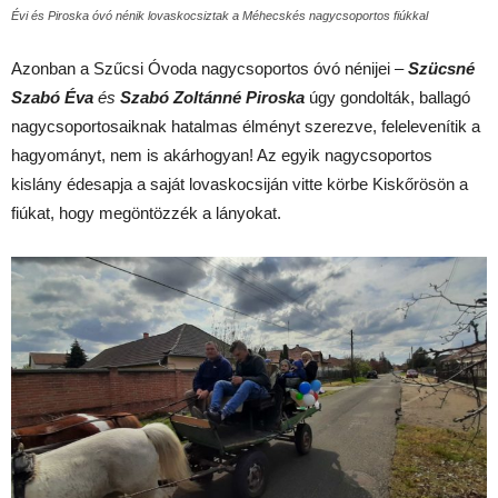
Évi és Piroska óvó nénik lovaskocsiztak a Méhecskés nagycsoportos fiúkkal
Azonban a Szűcsi Óvoda nagycsoportos óvó nénijei –
Szücsné
Szabó Éva
és
Szabó Zoltánné Piroska
úgy gondolták, ballagó
nagycsoportosaiknak hatalmas élményt szerezve, felelevenítik a
hagyományt, nem is akárhogyan! Az egyik nagycsoportos
kislány édesapja a saját lovaskocsiján vitte körbe Kiskőrösön a
fiúkat, hogy megöntözzék a lányokat.