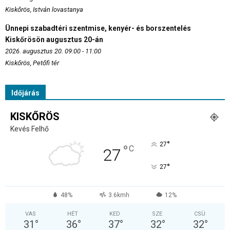
Kiskőrös, István lovastanya
Ünnepi szabadtéri szentmise, kenyér- és borszentelés
Kiskőrösön augusztus 20-án
2026. augusztus 20. 09:00 - 11:00
Kiskőrös, Petőfi tér
Időjárás
KISKŐRÖS
Kevés Felhő
°
27
°
C
27
°
27
48%
3.6kmh
12%
VAS
HÉT
KED
SZE
CSÜ
31
°
36
°
37
°
32
°
32
°