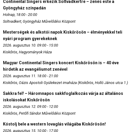
Continental Singers érkezik Soltvadkertre – zenés este a
Gyöngyház színpadán
Holnap, 18:00 - 20:00
Soltvadkert, Gyöngyház Művelődési Központ
Mesterségek és alkotói napok Kiskőrösön – élményekkel teli
nyári program gyerekeknek
2026. augusztus 10. 09:00 - 15:00
Kiskőrös, Hagyományok Háza
Magyar Continental Singers koncert Kiskőrösön is – 40 éve
hirdetik az evangéliumot zenével
2026. augusztus 11. 18:00 - 21:00
Kiskőrös, Oázis Apostoli Gyülekezet imaháza (Kiskőrös, Holló János utca 1.)
Sakkra fel! – Háromnapos sakkfoglalkozás várja az általános
iskolásokat Kiskőrösön
2026. augusztus 12. 09:00 - 12:00
Kiskőrös, Petőfi Sándor Művelődési Központ
Kóstolj bele a western lovaglás világába Kiskőrösön!
2026. augusztus 15. 10:00 - 17:00