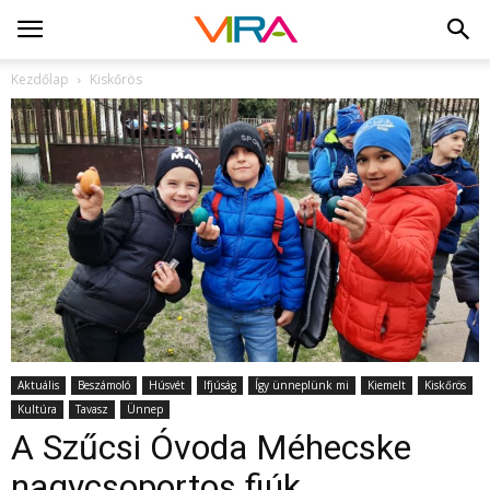
Kezdőlap
Kiskőrös
Aktuális
Beszámoló
Húsvét
Ifjúság
Így ünneplünk mi
Kiemelt
Kiskőrös
Kultúra
Tavasz
Ünnep
A Szűcsi Óvoda Méhecske
nagycsoportos fiúk