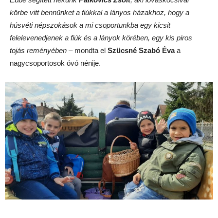
körbe vitt bennünket a fiúkkal a lányos házakhoz, hogy a
húsvéti népszokások a mi csoportunkba egy kicsit
felelevenedjenek a fiúk és a lányok körében, egy kis piros
tojás reményében
– mondta el
Szücsné Szabó Éva
a
nagycsoportosok óvó nénije.