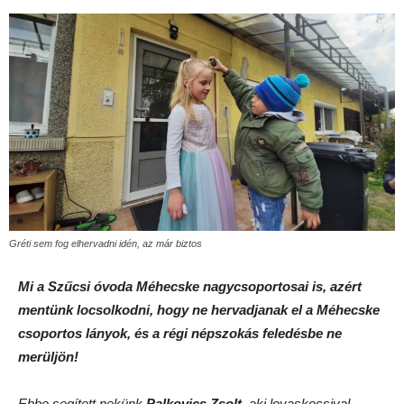
Gréti sem fog elhervadni idén, az már biztos
Mi a Szűcsi óvoda Méhecske nagycsoportosai is, azért
mentünk locsolkodni, hogy ne hervadjanak el a Méhecske
csoportos lányok, és a régi népszokás feledésbe ne
merüljön!
Ebbe segített nekünk
Palkovics Zsolt
, aki lovaskocsival