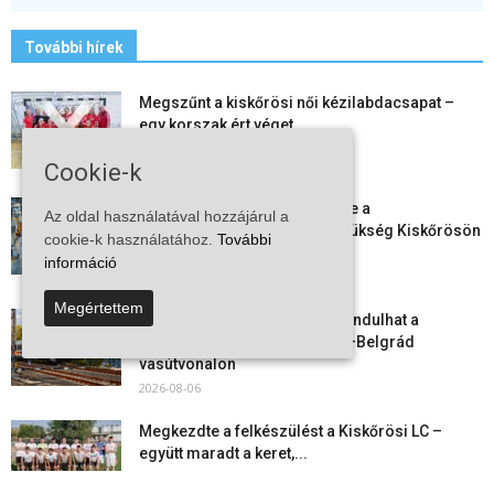
További hírek
Megszűnt a kiskőrösi női kézilabdacsapat –
egy korszak ért véget
2026-08-08
Cookie-k
Aktuális állásajánlatok: ezekre a
Az oldal használatával hozzájárul a
munkavállalókra van most szükség Kiskőrösön
cookie-k használatához.
További
és a...
információ
2026-08-07
Megértettem
Vitézy Dávid: már ősszel újraindulhat a
személyszállítás a Budapest–Belgrád
vasútvonalon
2026-08-06
Megkezdte a felkészülést a Kiskőrösi LC –
együtt maradt a keret,...
2026-08-06