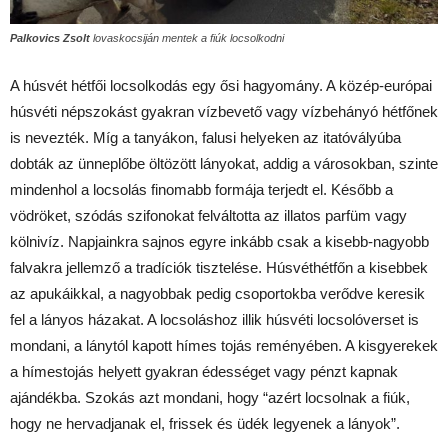
Palkovics Zsolt
lovaskocsiján mentek a fiúk locsolkodni
A húsvét hétfői locsolkodás egy ősi hagyomány. A közép-európai
húsvéti népszokást gyakran vízbevető vagy vízbehányó hétfőnek
is nevezték. Míg a tanyákon, falusi helyeken az itatóvályúba
dobták az ünneplőbe öltözött lányokat, addig a városokban, szinte
mindenhol a locsolás finomabb formája terjedt el. Később a
vödröket, szódás szifonokat felváltotta az illatos parfüm vagy
kölnivíz. Napjainkra sajnos egyre inkább csak a kisebb-nagyobb
falvakra jellemző a tradíciók tisztelése. Húsvéthétfőn a kisebbek
az apukáikkal, a nagyobbak pedig csoportokba verődve keresik
fel a lányos házakat. A locsoláshoz illik húsvéti locsolóverset is
mondani, a lánytól kapott hímes tojás reményében. A kisgyerekek
a hímestojás helyett gyakran édességet vagy pénzt kapnak
ajándékba. Szokás azt mondani, hogy “azért locsolnak a fiúk,
hogy ne hervadjanak el, frissek és üdék legyenek a lányok”.