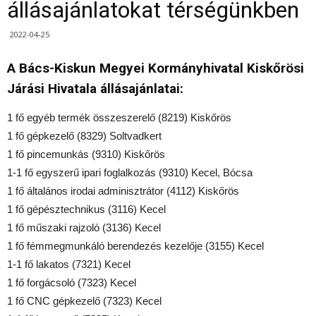
állásajánlatokat térségünkben
2022-04-25
A Bács-Kiskun Megyei Kormányhivatal Kiskőrösi
Járási Hivatala állásajánlatai:
1 fő egyéb termék összeszerelő (8219) Kiskőrös
1 fő gépkezelő (8329) Soltvadkert
1 fő pincemunkás (9310) Kiskőrös
1-1 fő egyszerű ipari foglalkozás (9310) Kecel, Bócsa
1 fő általános irodai adminisztrátor (4112) Kiskőrös
1 fő gépésztechnikus (3116) Kecel
1 fő műszaki rajzoló (3136) Kecel
1 fő fémmegmunkáló berendezés kezelője (3155) Kecel
1-1 fő lakatos (7321) Kecel
1 fő forgácsoló (7323) Kecel
1 fő CNC gépkezelő (7323) Kecel