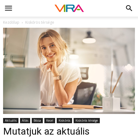
Kezdőlap
Kiskőrös térsége
Aktuális
Állás
Bócsa
Kecel
Kiskőrös
Kiskőrös térsége
Mutatjuk az aktuális