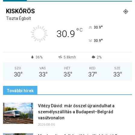
KISKŐRÖS
Tiszta Égbolt
°
30.9
°
C
30.9
°
30.9
36%
5.8kmh
2%
SZO
VAS
HÉT
KED
SZE
30
°
33
°
35
°
37
°
33
°
További hírek
Vitézy Dávid: már ősszel újraindulhat a
személyszállítás a Budapest–Belgrád
vasútvonalon
2026-08-06