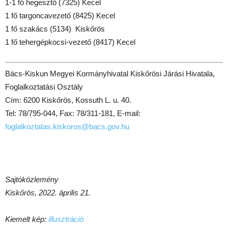
1-1 fő hegesztő (7325) Kecel
1 fő targoncavezető (8425) Kecel
1 fő szakács (5134) Kiskőrös
1 fő tehergépkocsi-vezető (8417) Kecel
Bács-Kiskun Megyei Kormányhivatal Kiskőrösi Járási Hivatala,
Foglalkoztatási Osztály
Cím: 6200 Kiskőrös, Kossuth L. u. 40.
Tel: 78/795-044, Fax: 78/311-181, E-mail:
foglalkoztatas.kiskoros@bacs.gov.hu
Sajtóközlemény
Kiskőrös, 2022. április 21.
Kiemelt kép:
illusztráció