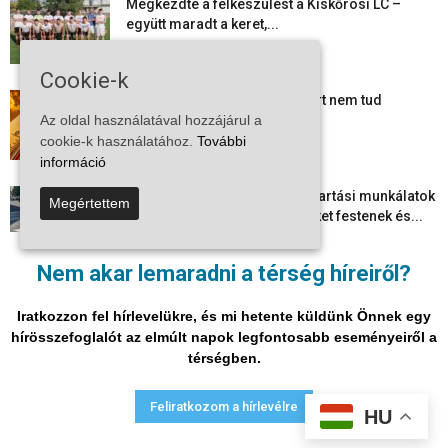
Megkezdte a felkészülést a Kiskőrösi LC –
együtt maradt a keret,...
2026-08-06
Cookie-k
Mi történik Európa felett? Ezért nem tud
szabadulni a kontinens a...
Az oldal használatával hozzájárul a
cookie-k használatához.
További
2026-08-05
információ
Folyamatosak a nyári karbantartási munkálatok
Megértettem
Kiskőrösön – útburkolati jeleket festenek és...
2026-08-05
Nem akar lemaradni a térség híreiről?
Több száz gyorshajtót és ittas sofőrt szűrtek ki
Bács-Kiskun útjain –...
Iratkozzon fel hírlevelükre, és mi hetente küldünk Önnek egy
2026-08-04
hírösszefoglalót az elmúlt napok legfontosabb eseményeiről a
térségben.
Adatvédelmi nyilatkozat
Médiaajánlat
Impresszum
Feliratkozom a hírlevélre
HU
© Vira Média Kft.