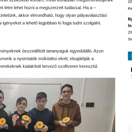
20
t létre lehet hozni a megszerzett tudással. Ha a –
Ke
intetünk, akkor elmondható, hogy olyan pályaválasztási
N
 igényeket a lehető legjobban ki fogja tudni szolgálni.
In
20
So
zményeknek összeállított tananyaguk egyedülálló. Azon
merik a nyomtatók működési elvét, elsajátítják a
erekeknek kialakított tervező szoftveren keresztül.