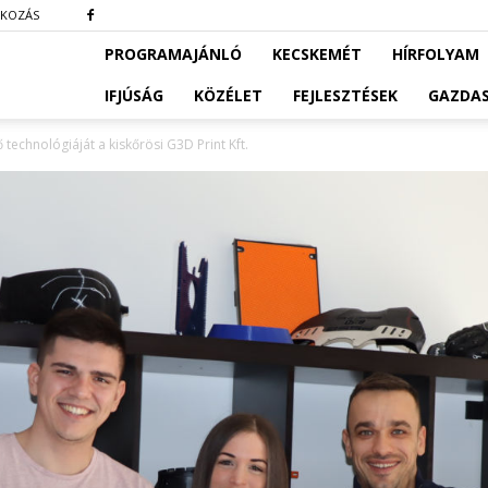
TKOZÁS
PROGRAMAJÁNLÓ
KECSKEMÉT
HÍRFOLYAM
IFJÚSÁG
KÖZÉLET
FEJLESZTÉSEK
GAZDA
ő technológiáját a kiskőrösi G3D Print Kft.