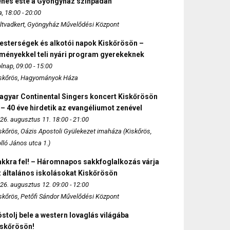
enés este a Gyöngyház színpadán
, 18:00 - 20:00
ltvadkert, Gyöngyház Művelődési Központ
esterségek és alkotói napok Kiskőrösön –
lményekkel teli nyári program gyerekeknek
lnap, 09:00 - 15:00
skőrös, Hagyományok Háza
agyar Continental Singers koncert Kiskőrösön
 – 40 éve hirdetik az evangéliumot zenével
26. augusztus 11. 18:00 - 21:00
skőrös, Oázis Apostoli Gyülekezet imaháza (Kiskőrös,
lló János utca 1.)
akkra fel! – Háromnapos sakkfoglalkozás várja
 általános iskolásokat Kiskőrösön
26. augusztus 12. 09:00 - 12:00
skőrös, Petőfi Sándor Művelődési Központ
stolj bele a western lovaglás világába
iskőrösön!