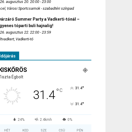
26. augusztus 20. 20:00 - 23:00
cel, Városi Sportcsarnok - szabadtéri színpad
yárzáró Summer Party a Vadkerti-tónál –
gyenes tóparti buli hajnalig!
26. augusztus 22. 22:00 - 23:59
ltvadkert, Vadkerti-tó
Időjárás
KISKŐRÖS
Tiszta Égbolt
°
31.4
°
C
31.4
°
31.4
24%
2.4kmh
0%
HÉT
KED
SZE
CSÜ
PÉN