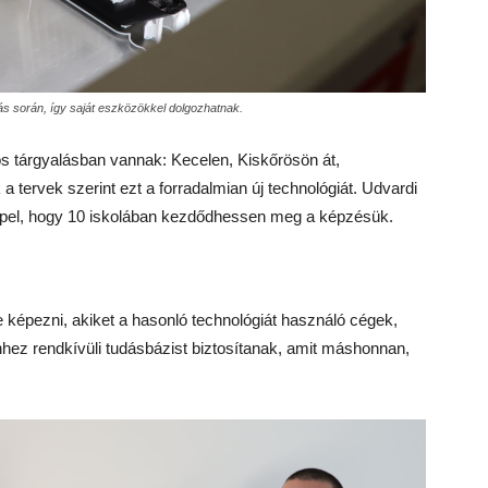
ás során, így saját eszközökkel dolgozhatnak.
os tárgyalásban vannak: Kecelen, Kiskőrösön át,
a tervek szerint ezt a forradalmian új technológiát. Udvardi
repel, hogy 10 iskolában kezdődhessen meg a képzésük.
 képezni, akiket a hasonló technológiát használó cégek,
hhez rendkívüli tudásbázist biztosítanak, amit máshonnan,