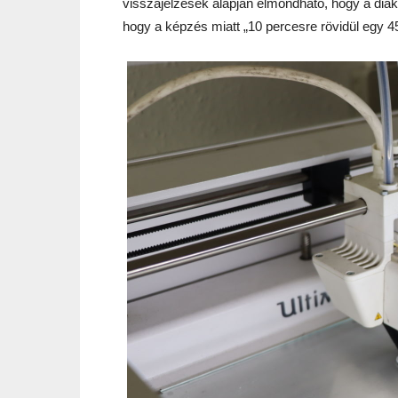
visszajelzések alapján elmondható, hogy a diáko
hogy a képzés miatt „10 percesre rövidül egy 4