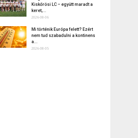
Kiskőrösi LC – együtt maradt a
keret,...
2026-08-06
Mi történik Európa felett? Ezért
nem tud szabadulni a kontinens
a...
2026-08-05