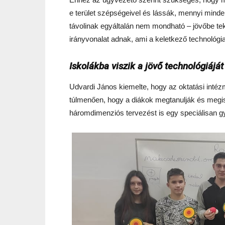
e terület szépségeivel és lássák, mennyi minden
távolinak egyáltalán nem mondható – jövőbe tek
irányvonalat adnak, ami a keletkező technológiai
Iskolákba viszik a jövő technológiáját
Udvardi János kiemelte, hogy az oktatási inté
túlmenően, hogy a diákok megtanulják és megis
háromdimenziós tervezést is egy speciálisan gy