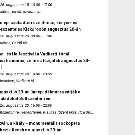
26. augusztus 15. 10:00 - 17:00
skőrös, István lovastanya
nepi szabadtéri szentmise, kenyér- és
orszentelés Kiskőrösön augusztus 20-án
26. augusztus 20. 09:00 - 11:00
skőrös, Petőfi tér
d- és Halfesztivál a Vadkerti-tónál –
sztronómia, zene és tűzijáték augusztus 20-
!
26. augusztus 20. 10:00 - 23:59
ltvadkert, Vadkerti-tó
gusztus 20-án ünnepi délutánra várják a
saládokat Soltszentimrén
26. augusztus 20. 16:00 - 22:00
ltszentimre, Helytörténeti Kiállítás (Szent Imre utca 38.),
tván, a király – monumentális rockopera
rkezik Kecelre augusztus 20-án