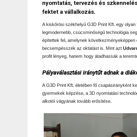
nyomtatás, tervezés és szkennelés 
fektet a vállalkozás.
A kiskőrösi székhelyű G3D Print Kft. egy olyan
legmodernebb, csúcsminőségű technológia segít
építettek fel, amelynek következményeképpen e
becsempésszék az oktatást is. Mint azt
Udvar
profit lényeg, hanem hogy átadhassák a teremt
Pályaválasztási iránytűt adnak a diá
A G3D Print Kft. életében fő csapásirányként k
gyermekek képzése, a 3D nyomtatási technológ
alkotói vágyának tovább erősítése.