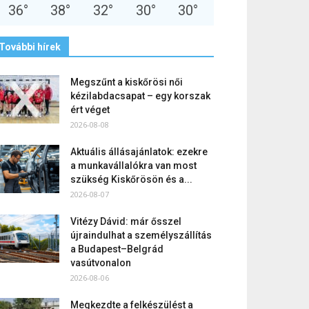
36
°
38
°
32
°
30
°
30
°
További hírek
Megszűnt a kiskőrösi női
kézilabdacsapat – egy korszak
ért véget
2026-08-08
Aktuális állásajánlatok: ezekre
a munkavállalókra van most
szükség Kiskőrösön és a...
2026-08-07
Vitézy Dávid: már ősszel
újraindulhat a személyszállítás
a Budapest–Belgrád
vasútvonalon
2026-08-06
Megkezdte a felkészülést a