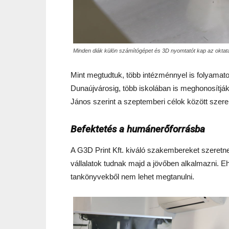
Minden diák külön számítógépet és 3D nyomtatót kap az oktat
Mint megtudtuk, több intézménnyel is folyamat
Dunaújvárosig, több iskolában is meghonosítják 
János szerint a szeptemberi célok között sze
Befektetés a humánerőforrásba
A G3D Print Kft. kiváló szakembereket szeretne
vállalatok tudnak majd a jövőben alkalmazni. E
tankönyvekből nem lehet megtanulni.