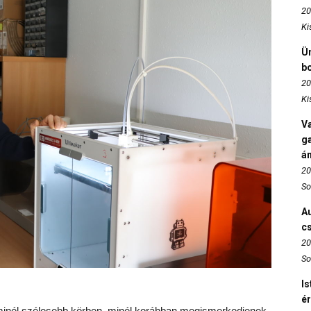
20
Ki
Ün
b
20
Ki
Va
ga
án
20
So
Au
c
20
So
Is
é
minél szélesebb körben, minél korábban megismerkedjenek