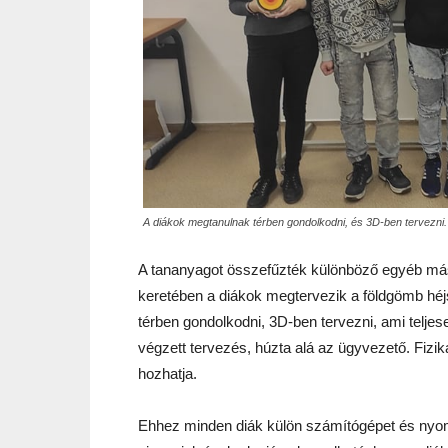
A diákok megtanulnak térben gondolkodni, és 3D-ben tervezni.
A tananyagot összefűzték különböző egyéb más t
keretében a diákok megtervezik a földgömb héjs
térben gondolkodni, 3D-ben tervezni, ami telje
végzett tervezés, húzta alá az ügyvezető. Fizik
hozhatja.
Ehhez minden diák külön számítógépet és nyomt