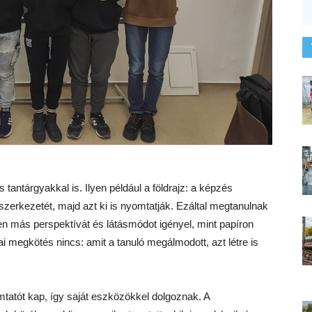
antárgyakkal is. Ilyen például a földrajz: a képzés
zerkezetét, majd azt ki is nyomtatják. Ezáltal megtanulnak
sen más perspektívát és látásmódot igényel, mint papíron
ai megkötés nincs: amit a tanuló megálmodott, azt létre is
atót kap, így saját eszközökkel dolgoznak. A