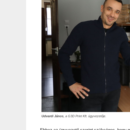
Udvardi János
, a G3D Print Kft. ügyvezetője.
Ehhez az ügyvezető szerint szükséges, hogy 