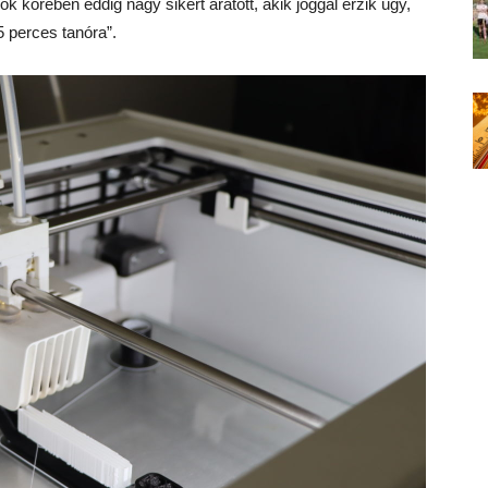
k körében eddig nagy sikert aratott, akik joggal érzik úgy,
5 perces tanóra”.