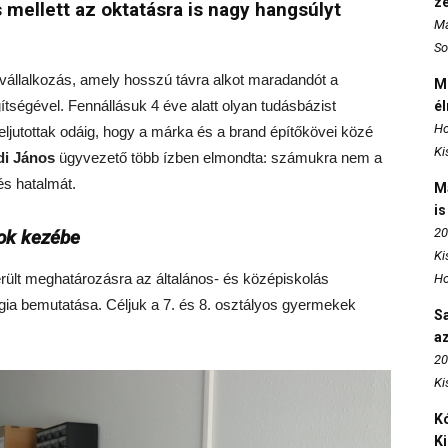
z
mellett az oktatásra is nagy hangsúlyt
Ma
So
 vállalkozás, amely hosszú távra alkot maradandót a
M
ségével. Fennállásuk 4 éve alatt olyan tudásbázist
é
Ho
ljutottak odáig, hogy a márka és a brand építőkövei közé
Ki
di János
ügyvezető több ízben elmondta: számukra nem a
és hatalmát.
M
is
20
kok kezébe
Ki
erült meghatározásra az általános- és középiskolás
Ho
ia bemutatása. Céljuk a 7. és 8. osztályos gyermekek
S
az
20
Ki
Kó
K