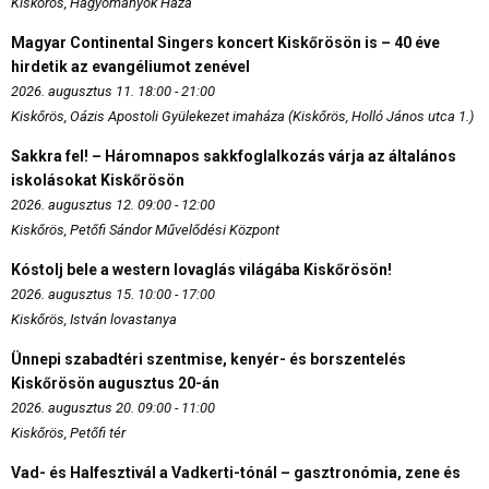
Kiskőrös, Hagyományok Háza
Magyar Continental Singers koncert Kiskőrösön is – 40 éve
hirdetik az evangéliumot zenével
2026. augusztus 11. 18:00 - 21:00
Kiskőrös, Oázis Apostoli Gyülekezet imaháza (Kiskőrös, Holló János utca 1.)
Sakkra fel! – Háromnapos sakkfoglalkozás várja az általános
iskolásokat Kiskőrösön
2026. augusztus 12. 09:00 - 12:00
Kiskőrös, Petőfi Sándor Művelődési Központ
Kóstolj bele a western lovaglás világába Kiskőrösön!
2026. augusztus 15. 10:00 - 17:00
Kiskőrös, István lovastanya
Ünnepi szabadtéri szentmise, kenyér- és borszentelés
Kiskőrösön augusztus 20-án
2026. augusztus 20. 09:00 - 11:00
Kiskőrös, Petőfi tér
Vad- és Halfesztivál a Vadkerti-tónál – gasztronómia, zene és