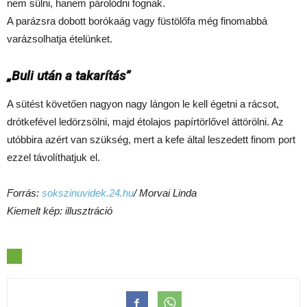
nem sülni, hanem párolódni fognak.
A parázsra dobott borókaág vagy füstölőfa még finomabbá
varázsolhatja ételünket.
„Buli után a takarítás”
A sütést követően nagyon nagy lángon le kell égetni a rácsot,
drótkefével ledörzsölni, majd étolajos papírtörlővel áttörölni. Az
utóbbira azért van szükség, mert a kefe által leszedett finom port
ezzel távolíthatjuk el.
Forrás:
sokszinuvidek.24.hu
/ Morvai Linda
Kiemelt kép: illusztráció