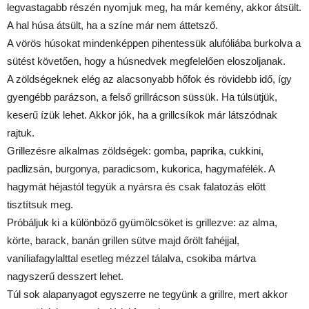
legvastagabb részén nyomjuk meg, ha már kemény, akkor átsült.
A hal húsa átsült, ha a színe már nem áttetsző.
A vörös húsokat mindenképpen pihentessük alufóliába burkolva a
sütést követően, hogy a húsnedvek megfelelően eloszoljanak.
A zöldségeknek elég az alacsonyabb hőfok és rövidebb idő, így
gyengébb parázson, a felső grillrácson süssük. Ha túlsütjük,
keserű ízük lehet. Akkor jók, ha a grillcsíkok már látszódnak
rajtuk.
Grillezésre alkalmas zöldségek: gomba, paprika, cukkini,
padlizsán, burgonya, paradicsom, kukorica, hagymafélék. A
hagymát héjastól tegyük a nyársra és csak falatozás előtt
tisztítsuk meg.
Próbáljuk ki a különböző gyümölcsöket is grillezve: az alma,
körte, barack, banán grillen sütve majd őrölt fahéjjal,
vaníliafagylalttal esetleg mézzel tálalva, csokiba mártva
nagyszerű desszert lehet.
Túl sok alapanyagot egyszerre ne tegyünk a grillre, mert akkor