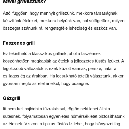
Mivel grillezzünk?
Attól függően, hogy mennyit grillezünk, mekkora társaságnak
készítünk ételeket, mekkora helyünk van, hol sütögetünk, milyen
összeget szánunk rá, rengetegféle lehetőség és eszköz van.
Faszenes grill
Ez tekinthető a klasszikus grillnek, ahol a faszénnek
köszönhetően megkapják az ételek a jellegzetes füstös ízüket. A
legolcsóbb változatok is ezek között vannak, persze, határ a
csillagos ég az árakban. Ha lecsukható tetejűt választunk, akkor
gyorsan megfő az étel anélkül, hogy odaégne.
Gázgrill
Itt nem kell bajlódni a tűzrakással, rögtön neki lehet állni a
sütésnek, folyamatosan egyenletes hőmérsékletet biztosíthatunk
az ételnek. Viszont a tipikus füstös íz lehet, hogy hiányozni fog –