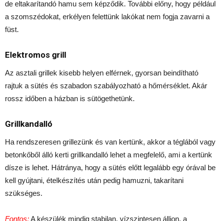
de eltakarítandó hamu sem képződik. További előny, hogy például
a szomszédokat, erkélyen felettünk lakókat nem fogja zavarni a
füst.
Elektromos grill
Az asztali grillek kisebb helyen elférnek, gyorsan beindítható
rajtuk a sütés és szabadon szabályozható a hőmérséklet. Akár
rossz időben a házban is sütögethetünk.
Grillkandalló
Ha rendszeresen grillezünk és van kertünk, akkor a téglából vagy
betonkőből álló kerti grillkandalló lehet a megfelelő, ami a kertünk
dísze is lehet. Hátránya, hogy a sütés előtt legalább egy órával be
kell gyújtani, ételkészítés után pedig hamuzni, takarítani
szükséges.
Fontos:
A készülék mindig stabilan, vízszintesen álljon, a