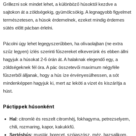
Grillezni sok mindet lehet, a különböző húsoktól kezdve a
sajtokon át a zöldségekig, gyümölcsökig. A legnagyobb figyelmet
természetesen, a húsok érdemelnek, ezeket mindig érdemes
sütés előtt pácban érlelni.
Pácolni úgy lehet legegyszerűbben, ha olívaolajban (ne extra
szűz legyen) ízlés szerinti fűszereket elkeverünk és ebben állni
hagyjuk a húsokat 2-6 órán át. A halaknak elegendő egy, a
zöldségeknek fél óra. A pác összetevői maximum négyféle
fűszerből álljanak, hogy a hús íze érvényesülhessen, a sót
mindenképpen hagyjuk ki, mert az leköti a vizet és kiszárítja a
húst.
Páctippek húsonként
Hal
: citromlé és reszelt citromhéj, fokhagyma, petrezselyem,
chili, rozmaring, kapor, kakukkfű.
Sertéshús:
mustár, borecet, szójaszósz, méz, bazsalikom,