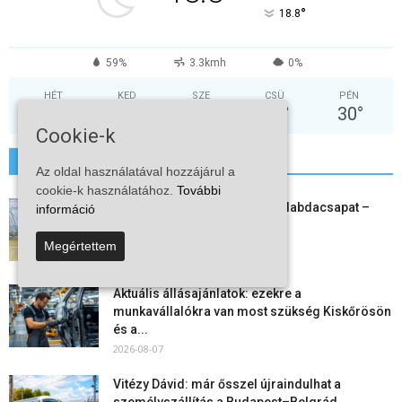
°
18.8
59%
3.3kmh
0%
HÉT
KED
SZE
CSÜ
PÉN
36
°
39
°
30
°
30
°
30
°
Cookie-k
További hírek
Az oldal használatával hozzájárul a
cookie-k használatához.
További
Megszűnt a kiskőrösi női kézilabdacsapat –
információ
egy korszak ért véget
2026-08-08
Megértettem
Aktuális állásajánlatok: ezekre a
munkavállalókra van most szükség Kiskőrösön
és a...
2026-08-07
Vitézy Dávid: már ősszel újraindulhat a