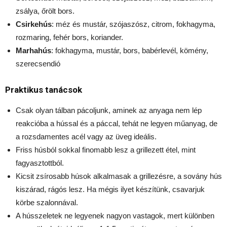
zsálya, őrölt bors.
Csirkehús
: méz és mustár, szójaszósz, citrom, fokhagyma,
rozmaring, fehér bors, koriander.
Marhahús
: fokhagyma, mustár, bors, babérlevél, kömény,
szerecsendió
Praktikus tanácsok
Csak olyan tálban pácoljunk, aminek az anyaga nem lép
reakcióba a hússal és a páccal, tehát ne legyen műanyag, de
a rozsdamentes acél vagy az üveg ideális.
Friss húsból sokkal finomabb lesz a grillezett étel, mint
fagyasztottból.
Kicsit zsírosabb húsok alkalmasak a grillezésre, a sovány hús
kiszárad, rágós lesz. Ha mégis ilyet készítünk, csavarjuk
körbe szalonnával.
A hússzeletek ne legyenek nagyon vastagok, mert különben