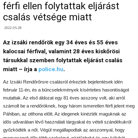
férfi ellen folytattak eljárást
csalás vétsége miatt
2022-05-28
Az izsáki rendőrök egy 34 éves és 55 éves
kalocsai férfival, valamint 28 éves kiskőrösi
társukkal szemben folytattak eljárást csalás
miatt – írja a
police.hu
.
Az Izsáki Rendőrőrsre csalásról érkeztek bejelentések idén
február 11-én, és a bűncselekmények kísérteties hasonlóságot
mutattak. Az első áldozat egy 81 éves asszony volt, aki arról
számolt be a rendőröknek, hogy három ismeretlen férfi jelent meg
Páhiban, az otthona előtt. Az idegenek kinézték maguknak az
idős udvarában lévő használati tárgyakat és vételi szándékukról
győzködték a nőt. Végül megállapodtak az asszonnyal, hogy
megvesznek tőle több szekrényt, gáztűzhelyt és egy kályhát