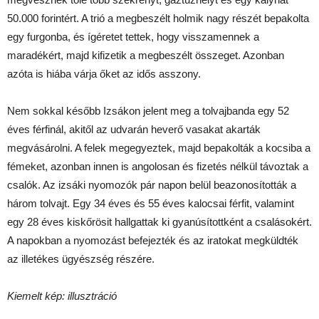
50.000 forintért. A trió a megbeszélt holmik nagy részét bepakolta
egy furgonba, és ígéretet tettek, hogy visszamennek a
maradékért, majd kifizetik a megbeszélt összeget. Azonban
azóta is hiába várja őket az idős asszony.
Nem sokkal később Izsákon jelent meg a tolvajbanda egy 52
éves férfinál, akitől az udvarán heverő vasakat akarták
megvásárolni. A felek megegyeztek, majd bepakolták a kocsiba a
fémeket, azonban innen is angolosan és fizetés nélkül távoztak a
csalók. Az izsáki nyomozók pár napon belül beazonosították a
három tolvajt. Egy 34 éves és 55 éves kalocsai férfit, valamint
egy 28 éves kiskőrösit hallgattak ki gyanúsítottként a csalásokért.
A napokban a nyomozást befejezték és az iratokat megküldték
az illetékes ügyészség részére.
Kiemelt kép: illusztráció