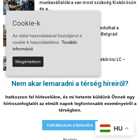
munkavállalókra van most szükség Kiskőrösön
és a...
2026-08-07
Cookie-k
Vitézy Dávid: már ősszel újraindulhat a
személyszállítás a Budapest–Belgrád
Az oldal használatával hozzájárul a
vasútvonalon
cookie-k használatához.
További
2026-08-06
információ
Megkezdte a felkészülést a Kiskőrösi LC –
Megértettem
együtt maradt a keret,...
2026-08-06
Nem akar lemaradni a térség híreiről?
Mi történik Európa felett? Ezért nem tud
szabadulni a kontinens a...
Iratkozzon fel hírlevelükre, és mi hetente küldünk Önnek egy
2026-08-05
hírösszefoglalót az elmúlt napok legfontosabb eseményeiről a
térségben.
Adatvédelmi nyilatkozat
Médiaajánlat
Impresszum
Feliratkozom a hírlevélre
HU
© Vira Média Kft.