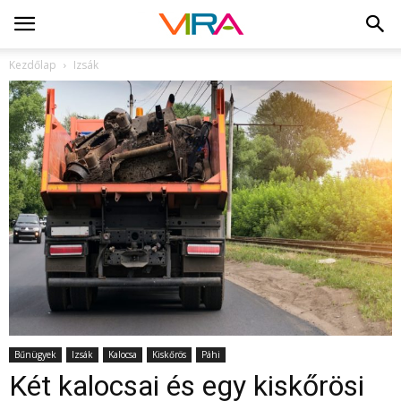
Kezdőlap
Izsák
Bűnügyek
Izsák
Kalocsa
Kiskőrös
Páhi
Két kalocsai és egy kiskőrösi