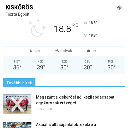
KISKŐRÖS
Tiszta Égbolt
°
18.8
°
C
18.8
°
18.8
59%
3.3kmh
0%
HÉT
KED
SZE
CSÜ
PÉN
36
°
39
°
30
°
30
°
30
°
További hírek
Megszűnt a kiskőrösi női kézilabdacsapat –
egy korszak ért véget
2026-08-08
Aktuális állásajánlatok: ezekre a