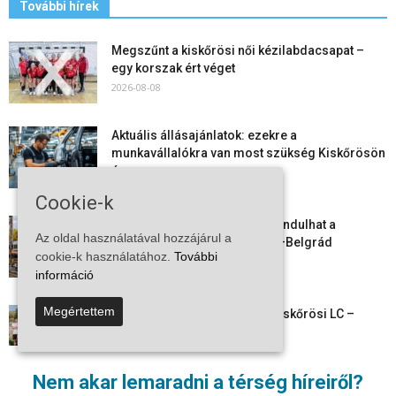
További hírek
Megszűnt a kiskőrösi női kézilabdacsapat –
egy korszak ért véget
2026-08-08
Aktuális állásajánlatok: ezekre a
munkavállalókra van most szükség Kiskőrösön
és a...
2026-08-07
Cookie-k
Vitézy Dávid: már ősszel újraindulhat a
Az oldal használatával hozzájárul a
személyszállítás a Budapest–Belgrád
cookie-k használatához.
További
vasútvonalon
információ
2026-08-06
Megértettem
Megkezdte a felkészülést a Kiskőrösi LC –
együtt maradt a keret,...
2026-08-06
Nem akar lemaradni a térség híreiről?