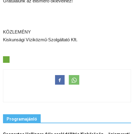
Gratulálunk az elismerő oklevélhez!
KÖZLEMÉNY
Kiskunsági Víziközmű-Szolgáltató Kft.
Programajánló