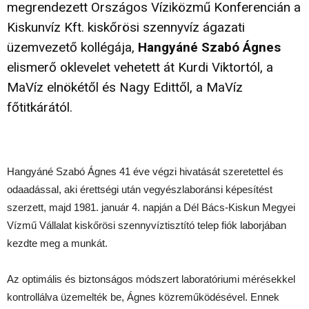
megrendezett Országos Víziközmű Konferencián a
Kiskunvíz Kft. kiskőrösi szennyvíz ágazati
üzemvezető kollégája,
Hangyáné Szabó Ágnes
elismerő oklevelet vehetett át Kurdi Viktortól, a
MaVíz elnökétől és Nagy Edittől, a MaVíz
főtitkárától.
Hangyáné Szabó Ágnes 41 éve végzi hivatását szeretettel és
odaadással, aki érettségi után vegyészlaboránsi képesítést
szerzett, majd 1981. január 4. napján a Dél Bács-Kiskun Megyei
Vízmű Vállalat kiskőrösi szennyvíztisztító telep fiók laborjában
kezdte meg a munkát.
Az optimális és biztonságos módszert laboratóriumi mérésekkel
kontrollálva üzemelték be, Ágnes közreműködésével. Ennek