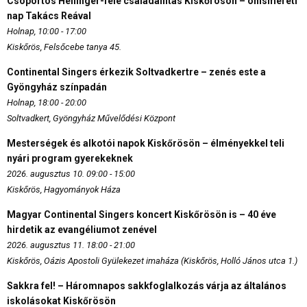
Csoportos Hellinger-féle családállítás Kiskőrösön – önismereti
nap Takács Reával
Holnap, 10:00 - 17:00
Kiskőrös, Felsőcebe tanya 45.
Continental Singers érkezik Soltvadkertre – zenés este a
Gyöngyház színpadán
Holnap, 18:00 - 20:00
Soltvadkert, Gyöngyház Művelődési Központ
Mesterségek és alkotói napok Kiskőrösön – élményekkel teli
nyári program gyerekeknek
2026. augusztus 10. 09:00 - 15:00
Kiskőrös, Hagyományok Háza
Magyar Continental Singers koncert Kiskőrösön is – 40 éve
hirdetik az evangéliumot zenével
2026. augusztus 11. 18:00 - 21:00
Kiskőrös, Oázis Apostoli Gyülekezet imaháza (Kiskőrös, Holló János utca 1.)
Sakkra fel! – Háromnapos sakkfoglalkozás várja az általános
iskolásokat Kiskőrösön