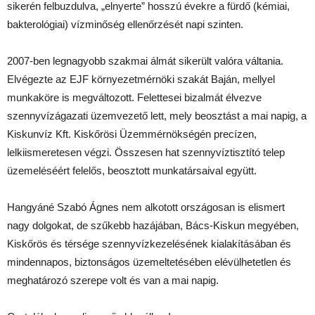
sikerén felbuzdulva, „elnyerte” hosszú évekre a fürdő (kémiai,
bakterológiai) vízminőség ellenőrzését napi szinten.
2007-ben legnagyobb szakmai álmát sikerült valóra váltania.
Elvégezte az EJF környezetmérnöki szakát Baján, mellyel
munkaköre is megváltozott. Felettesei bizalmát élvezve
szennyvízágazati üzemvezető lett, mely beosztást a mai napig, a
Kiskunvíz Kft. Kiskőrösi Üzemmérnökségén precízen,
lelkiismeretesen végzi. Összesen hat szennyvíztisztító telep
üzemeléséért felelős, beosztott munkatársaival együtt.
Hangyáné Szabó Ágnes nem alkotott országosan is elismert
nagy dolgokat, de szűkebb hazájában, Bács-Kiskun megyében,
Kiskőrös és térsége szennyvízkezelésének kialakításában és
mindennapos, biztonságos üzemeltetésében elévülhetetlen és
meghatározó szerepe volt és van a mai napig.