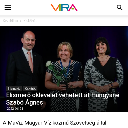
Kezdőlap
Kiskőrös
Elismerés
Kiskőrös
Elismerő oklevelet vehetett át Hangyáné
Szabó Ágnes
2022-06-21
A MaVíz Magyar Víziközmű Szövetség által