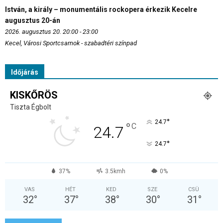
István, a király – monumentális rockopera érkezik Kecelre
augusztus 20-án
2026. augusztus 20. 20:00 - 23:00
Kecel, Városi Sportcsarnok - szabadtéri színpad
Időjárás
KISKŐRÖS
Tiszta Égbolt
°
24.7
°
C
24.7
°
24.7
37%
3.5kmh
0%
VAS
HÉT
KED
SZE
CSÜ
32
°
37
°
38
°
30
°
31
°