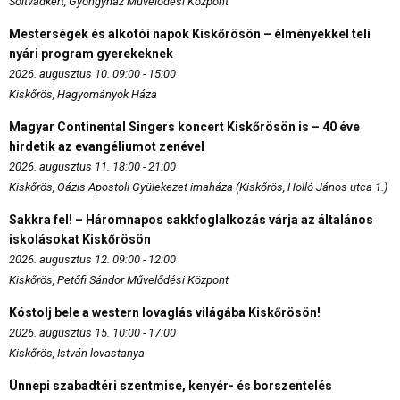
Soltvadkert, Gyöngyház Művelődési Központ
Mesterségek és alkotói napok Kiskőrösön – élményekkel teli
nyári program gyerekeknek
2026. augusztus 10. 09:00 - 15:00
Kiskőrös, Hagyományok Háza
Magyar Continental Singers koncert Kiskőrösön is – 40 éve
hirdetik az evangéliumot zenével
2026. augusztus 11. 18:00 - 21:00
Kiskőrös, Oázis Apostoli Gyülekezet imaháza (Kiskőrös, Holló János utca 1.)
Sakkra fel! – Háromnapos sakkfoglalkozás várja az általános
iskolásokat Kiskőrösön
2026. augusztus 12. 09:00 - 12:00
Kiskőrös, Petőfi Sándor Művelődési Központ
Kóstolj bele a western lovaglás világába Kiskőrösön!
2026. augusztus 15. 10:00 - 17:00
Kiskőrös, István lovastanya
Ünnepi szabadtéri szentmise, kenyér- és borszentelés