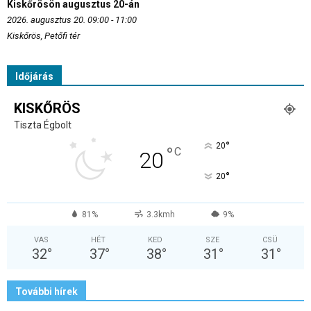
Kiskőrösön augusztus 20-án
2026. augusztus 20. 09:00 - 11:00
Kiskőrös, Petőfi tér
Időjárás
KISKŐRÖS
Tiszta Égbolt
°
20
°
C
20
°
20
81%
3.3kmh
9%
VAS
HÉT
KED
SZE
CSÜ
32
°
37
°
38
°
31
°
31
°
További hírek