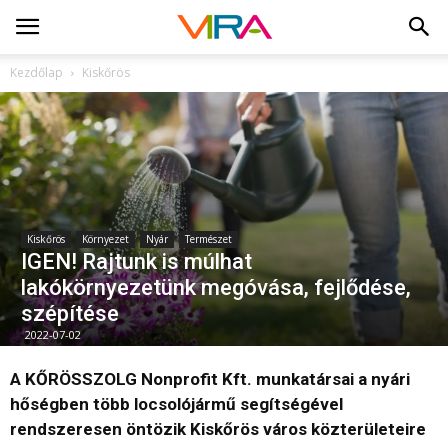
Kezdőlap
Kiskőrös
Kiskőrös
Környezet
Nyár
Természet
IGEN! Rajtunk is múlhat
lakókörnyezetünk megóvása, fejlődése,
szépítése
2022-07-02
A KŐRÖSSZOLG Nonprofit Kft. munkatársai a nyári
hőségben több locsolójármű segítségével
rendszeresen öntözik Kiskőrös város közterületeire