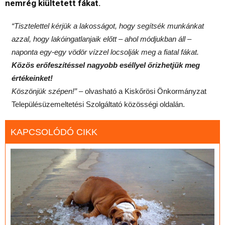
nemrég kiültetett fákat.
“Tisztelettel kérjük a lakosságot, hogy segítsék munkánkat
azzal, hogy lakóingatlanjaik előtt – ahol módjukban áll –
naponta egy-egy vödör vízzel locsolják meg a fiatal fákat.
Közös erőfeszítéssel nagyobb eséllyel őrizhetjük meg
értékeinket!
Köszönjük szépen!” –
olvasható a Kiskőrösi Önkormányzat
Településüzemeltetési Szolgáltató közösségi oldalán.
KAPCSOLÓDÓ CIKK