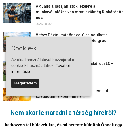
Aktuális állásajánlatok: ezekre a
munkavállalókra van most szükség Kiskőrösön
és a...
2026-08-07
Vitézy Dávid: már ősszel újraindulhat a
személyszállítás a Budapest–Belgrád
vasútvonalon
Cookie-k
2026-08-06
Az oldal használatával hozzájárul a
Megkezdte a felkészülést a Kiskőrösi LC –
cookie-k használatához.
További
együtt maradt a keret,...
információ
2026-08-06
Megértettem
Mi történik Európa felett? Ezért nem tud
szabadulni a kontinens a...
2026-08-05
Nem akar lemaradni a térség híreiről?
Folyamatosak a nyári karbantartási munkálatok
Kiskőrösön – útburkolati jeleket festenek és...
Iratkozzon fel hírlevelükre, és mi hetente küldünk Önnek egy