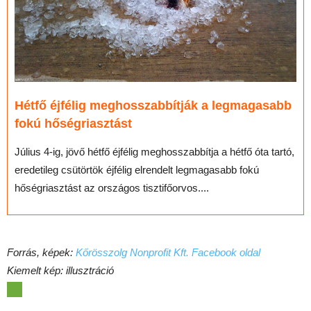
Hétfő éjfélig meghosszabbítják a legmagasabb
fokú hőségriasztást
Július 4-ig, jövő hétfő éjfélig meghosszabbítja a hétfő óta tartó,
eredetileg csütörtök éjfélig elrendelt legmagasabb fokú
hőségriasztást az országos tisztifőorvos....
Forrás, képek:
Kőrösszolg Nonprofit Kft. Facebook oldal
Kiemelt kép: illusztráció