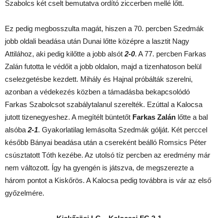
Szabolcs két cselt bemutatva ordító ziccerben mellé lőtt.
Ez pedig megbosszulta magát, hiszen a 70. percben Szedmák
jobb oldali beadása után Dunai lőtte középre a lasztit Nagy
Attilához, aki pedig kilőtte a jobb alsót
2-0
. A 77. percben Farkas
Zalán futotta le védőit a jobb oldalon, majd a tizenhatoson belül
cselezgetésbe kezdett. Mihály és Hajnal próbálták szerelni,
azonban a védekezés közben a támadásba bekapcsolódó
Farkas Szabolcsot szabálytalanul szerelték. Ezúttal a Kalocsa
jutott tizenegyeshez. A megítélt büntetőt
Farkas Zalán
lőtte a bal
alsóba
2-1
. Gyakorlatilag lemásolta Szedmák gólját. Két perccel
később Bányai beadása után a csereként beálló Romsics Péter
csúsztatott Tóth kezébe. Az utolsó tíz percben az eredmény már
nem változott. Így ha gyengén is játszva, de megszerezte a
három pontot a Kiskőrös. A Kalocsa pedig továbbra is vár az első
győzelmére.