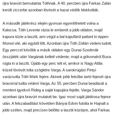
újra bravúrt bemutatnia Tóthnak. A 40. percben újra Farkas Zalán
került ziccerbe azonban lövését a hazai védők blokkolták.
A második játékrész elején gyorsan egyenlíthetett volna a
Kalocsa. Tóth Levente rázta le emberét a jobb oldalon, majd
kapura tűzte a lasztit, ami végül a bal kapufáról pattant ki éppen
Monori elé, aki egyből lőtt. Azonban újra Tóth Zoltán védeni tudott.
Egy perccel később a másik oldalon egy Dunai-Szedmák
összjáték után Vargának kellett védenie, majd a gólvonalról Busa
rúgta ki a lasztit. Újabb egy perc telt el, amikor is Nagy Attila
közeli lövését tolta szögletre Varga. A sarokrúgást Pintyi
varázsolta Tóth Márk fejére. Akinek jobb felsőbe tartó fejesét újra
bravúrral tudta védeni Varga. Az 55. percben Dunai beadását a
menteni igyekvő Rideg a saját kapujára fejelte. Varga Sándor
azonban újra bravúrt mutatott be. Igaz most saját játékosa fejese
után. A felszabadítást követően Bányai Edvin futotta le Hajnalt a
jobb szélen, majd precízen belőtte a lasztit középre, ahol Farkas