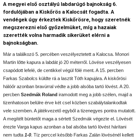
A megyei első osztályú labdarúgó bajnokság 6.
fordulójában a Kiskőrös a Kalocsát fogadta. A
vendégek úgy érkeztek Kiskőrösre, hogy szeretnék
megszerezni első győzelmüket, míg a hazaiak
szerették volna harmadik sikerüket elérni a
bajnokságban.
Már a találkozó 5. percében veszélyeztetett a Kalocsa. Monori
Martin lőtte kapura a labdát jó 20 méterről. Lövése veszélyesen
csapódott lefelé, de centikkel végül fölé ment. A 15. percben
Farkas Szabolcs küldte rá a lasztit Tóth kapujára. A kiskőrösi
hálóőr azonban bravúrral védte a jobb alsóba tartó lövést. A 20.
percben
Szedmák Roland
iramodott meg a jobb szélen, majd a
tizenhatoson belülre érve két csel közben szabálytalankodtak
vele szemben. A játékvezető egyből a tizenegyes pontra mutatott.
A megítélt büntetőt maga a sértett Szedmák végezte el. Lövését
érezte Varga kapus azonban a bal alsóba tartó lövést hárítani
nem tudta
1-0
. Tíz perccel később Farkas Zalán lövésénél kellett