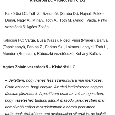
Kiskőrösi LC – Kalocsai FC 2-1
Kiskőrösi LC: Tóth Z., Szedmák (Szabó D.), Hajnal, Pekker,
Dunai, Nagy A., Mihály, Tóth Á., Tóth M. (Andó), Vajda, Pintyi
vezetőedző: Agócs Zoltán.
Kalocsai FC: Varga, Busa (Vass), Rideg, Pirisi (Práger), Bányai
(Tapolcsányi), Farkas Z., Farkas Sz., Lakatos-Lengyel, Tóth L.,
Mondori (Romsics), Rábóczki vezetőedző: Kohány Balázs
Agócs Zoltán vezetőedző – Kiskőrösi LC
:
–
Sejtettem, hogy nehéz lesz számunkra a mai mérkőzés.
Csak azt nem, hogy ennyire. Az első játékrészben nagyon
fásultan játszottunk. A pozitívum csak az volt az egészben,
hogy vezetéshez tudtunk jutni. A második játékrészben már
komolyabb erőket mozgósítottunk a három pont itthon
tartásának érdekében, ami gyakorlatilag sikerült is, de kellett