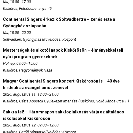
Ma, 10:00 - 17:00
Kiskőrös, Felsőcebe tanya 45.
Continental Singers érkezik Soltvadkertre – zenés este a
Gyöngyház színpadán
Ma, 18:00 - 20:00
Soltvadkert, Gyöngyház Művelődési Központ
Mesterségek és alkotói napok Kiskőrösön – élményekkel teli
nyári program gyerekeknek
Holnap, 09:00 - 15:00
Kiskőrös, Hagyományok Háza
Magyar Continental Singers koncert Kiskőrösön is – 40 éve
hirdetik az evangéliumot zenével
2026. augusztus 11. 18:00 - 21:00
Kiskőrös, Oázis Apostoli Gyülekezet imaháza (Kiskőrös, Holló János utca 1.)
Sakkra fel! – Háromnapos sakkfoglalkozás várja az általános
iskolásokat Kiskőrösön
2026. augusztus 12. 09:00 - 12:00
Kiskőrös, Petőfi Sándor Művelődési Központ