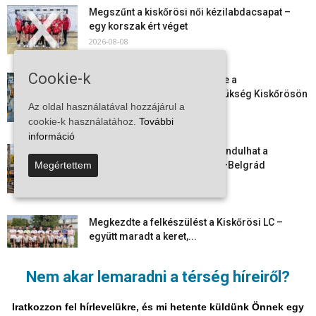
Megszűnt a kiskőrösi női kézilabdacsapat –
egy korszak ért véget
2026-08-08
Cookie-k
Aktuális állásajánlatok: ezekre a
munkavállalókra van most szükség Kiskőrösön
Az oldal használatával hozzájárul a
és a...
cookie-k használatához.
További
2026-08-07
információ
Vitézy Dávid: már ősszel újraindulhat a
személyszállítás a Budapest–Belgrád
Megértettem
vasútvonalon
2026-08-06
Megkezdte a felkészülést a Kiskőrösi LC –
együtt maradt a keret,...
2026-08-06
Nem akar lemaradni a térség híreiről?
Mi történik Európa felett? Ezért nem tud
szabadulni a kontinens a...
Iratkozzon fel hírlevelükre, és mi hetente küldünk Önnek egy