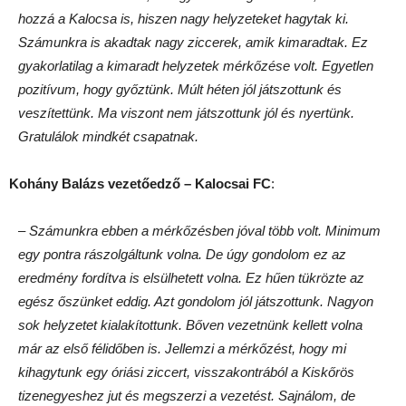
hozzá a Kalocsa is, hiszen nagy helyzeteket hagytak ki.
Számunkra is akadtak nagy ziccerek, amik kimaradtak. Ez
gyakorlatilag a kimaradt helyzetek mérkőzése volt. Egyetlen
pozitívum, hogy győztünk. Múlt héten jól játszottunk és
veszítettünk. Ma viszont nem játszottunk jól és nyertünk.
Gratulálok mindkét csapatnak.
Kohány Balázs vezetőedző – Kalocsai FC
:
– Számunkra ebben a mérkőzésben jóval több volt. Minimum
egy pontra rászolgáltunk volna. De úgy gondolom ez az
eredmény fordítva is elsülhetett volna. Ez hűen tükrözte az
egész őszünket eddig. Azt gondolom jól játszottunk. Nagyon
sok helyzetet kialakítottunk. Bőven vezetnünk kellett volna
már az első félidőben is. Jellemzi a mérkőzést, hogy mi
kihagytunk egy óriási ziccert, visszakontrából a Kiskőrös
tizenegyeshez jut és megszerzi a vezetést. Sajnálom, de