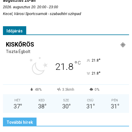
augusztus 20-án
2026. augusztus 20. 20:00 - 23:00
Kecel, Városi Sportcsarnok - szabadtéri színpad
Időjárás
KISKŐRÖS
Tiszta Égbolt
°
21.8
°
C
21.8
°
21.8
48%
3.3kmh
0%
HÉT
KED
SZE
CSÜ
PÉN
37
°
38
°
30
°
31
°
31
°
További hírek