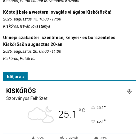
Kiskőrös, Petőfi Sándor Művelődési Központ
Kóstolj bele a western lovaglás világába Kiskőrösön!
2026. augusztus 15. 10:00 - 17:00
Kiskőrös, István lovastanya
Ünnepi szabadtéri szentmise, kenyér- és borszentelés
Kiskőrösön augusztus 20-án
2026. augusztus 20. 09:00 - 11:00
Kiskőrös, Petőfi tér
Időjárás
KISKŐRÖS
Szórványos Felhőzet
°
25.1
°
C
25.1
°
25.1
65%
2.9kmh
33%