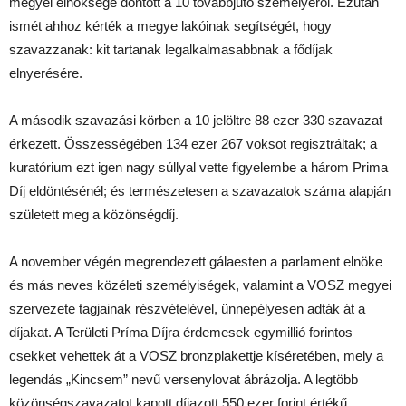
megyei elnöksége döntött a 10 továbbjutó személyéről. Ezután
ismét ahhoz kérték a megye lakóinak segítségét, hogy
szavazzanak: kit tartanak legalkalmasabbnak a fődíjak
elnyerésére.
A második szavazási körben a 10 jelöltre 88 ezer 330 szavazat
érkezett. Összességében 134 ezer 267 voksot regisztráltak; a
kuratórium ezt igen nagy súllyal vette figyelembe a három Prima
Díj eldöntésénél; és természetesen a szavazatok száma alapján
született meg a közönségdíj.
A november végén megrendezett gálaesten a parlament elnöke
és más neves közéleti személyiségek, valamint a VOSZ megyei
szervezete tagjainak részvételével, ünnepélyesen adták át a
díjakat. A Területi Príma Díjra érdemesek egymillió forintos
csekket vehettek át a VOSZ bronzplakettje kíséretében, mely a
legendás „Kincsem” nevű versenylovat ábrázolja. A legtöbb
közönségszavazatot kapott díjazott 550 ezer forint értékű