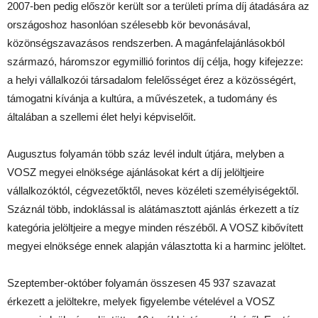
2007-ben pedig először került sor a területi príma díj átadására az
országoshoz hasonlóan szélesebb kör bevonásával,
közönségszavazásos rendszerben. A magánfelajánlásokból
származó, háromszor egymillió forintos díj célja, hogy kifejezze:
a helyi vállalkozói társadalom felelősséget érez a közösségért,
támogatni kívánja a kultúra, a művészetek, a tudomány és
általában a szellemi élet helyi képviselőit.
Augusztus folyamán több száz levél indult útjára, melyben a
VOSZ megyei elnöksége ajánlásokat kért a díj jelöltjeire
vállalkozóktól, cégvezetőktől, neves közéleti személyiségektől.
Száznál több, indoklással is alátámasztott ajánlás érkezett a tíz
kategória jelöltjeire a megye minden részéből. A VOSZ kibővített
megyei elnöksége ennek alapján választotta ki a harminc jelöltet.
Szeptember-október folyamán összesen 45 937 szavazat
érkezett a jelöltekre, melyek figyelembe vételével a VOSZ