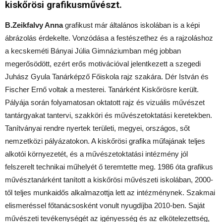
kiskőrösi grafikusművészt.
B.Zeikfalvy Anna
grafikust már általános iskolában is a képi
ábrázolás érdekelte. Vonzódása a festészethez és a rajzoláshoz
a kecskeméti Bányai Júlia Gimnáziumban még jobban
megerősödött, ezért erős motivációval jelentkezett a szegedi
Juhász Gyula Tanárképző Főiskola rajz szakára. Dér István és
Fischer Ernő voltak a mesterei. Tanárként Kiskőrösre került.
Pályája során folyamatosan oktatott rajz és vizuális művészet
tantárgyakat tantervi, szakköri és művészetoktatási keretekben.
Tanítványai rendre nyertek területi, megyei, országos, sőt
nemzetközi pályázatokon. A kiskőrösi grafika műfajának teljes
alkotói környezetét, és a művészetoktatási intézmény jól
felszerelt technikai műhelyét ő teremtette meg. 1986 óta grafikus
művésztanárként tanított a kiskőrösi művészeti iskolában, 2000-
től teljes munkaidős alkalmazottja lett az intézménynek. Szakmai
elismeréssel főtanácsosként vonult nyugdíjba 2010-ben. Saját
művészeti tevékenységét az igényesség és az elkötelezettség,