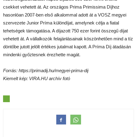
csekket vehetett át. Az országos Prima Primissima Díjhoz
hasonlóan 2007-ben első alkalommal adott át a VOSZ megyei
szervezete Junior Príma különdíjat, amelynek célja a fiatal
tehetségek támogatása. A díjazott 750 ezer forint összegű díjat
vehetett át. A vállalkozók felajánlásainak köszönhetően mind a tíz
döntőbe jutott jelölt értékes jutalmat kapott. A Príma Díj átadásán
mindenki győztesnek érezhette magát.
Forrás: https://primadij.hu/megyei-prima-dij
Kiemelt kép: VIRA.HU archív fotó