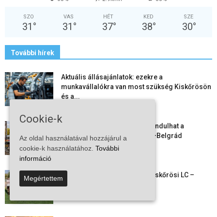
SZO
VAS
HÉT
KED
SZE
31
°
31
°
37
°
38
°
30
°
További hírek
Aktuális állásajánlatok: ezekre a
munkavállalókra van most szükség Kiskőrösön
és a...
2026-08-07
Cookie-k
Vitézy Dávid: már ősszel újraindulhat a
személyszállítás a Budapest–Belgrád
Az oldal használatával hozzájárul a
vasútvonalon
cookie-k használatához.
További
2026-08-06
információ
Megkezdte a felkészülést a Kiskőrösi LC –
Megértettem
együtt maradt a keret,...
2026-08-06