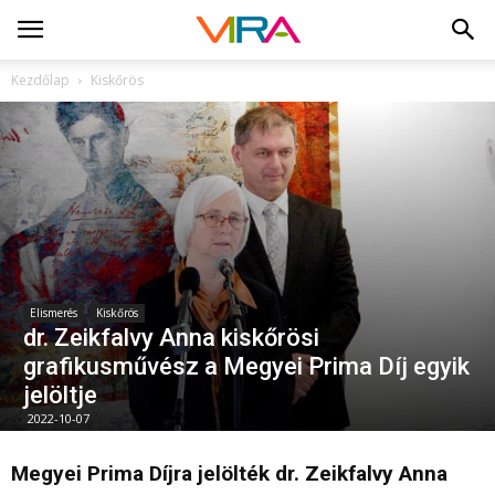
Kezdőlap
Kiskőrös
Elismerés
Kiskőrös
dr. Zeikfalvy Anna kiskőrösi
grafikusművész a Megyei Prima Díj egyik
jelöltje
2022-10-07
Megyei Prima Díjra jelölték dr. Zeikfalvy Anna