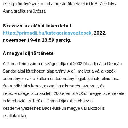
és képzőművészek mind a mesterüknek tekintik B. Zeikfalvy
Anna grafikusművészt.
Szavazni az alábbi linken lehet:
https://primadij.hu/kategoriagyoztesek
, 2022.
november 19-én 23:59 percig.
A megyei díj története
A Prima Primissima országos díjakat 2003 óta adja át a Demján
Sándor által létrehozott alapítvány. A díj, melyet a vállalkozók
adományoznak a kultúra és tudomány legjobbjainak, elindítása
óta rendkívül sikeres, osztatlan elismerést szerzett, és
népszerűsége is óriási lett. 2005-ben a VOSZ megyei szervezetei
is létrehozták a Területi Prima Díjakat, s ehhez a
kezdeményezéshez Bács-Kiskun megye vállalkozói is
csatlakoztak.