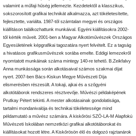
valamint a műfaji hűség jellemezte. Kezdetektől a klasszikus,
sokszorosított grafikai technikát alkalmazza, azt tökéletesítette,
fejlesztette, variálta. 1987-től számtalan megyei és országos
kiállításon találkozhattunk munkáival. Egyéni kiállításokra 2002-
től kérték műveit. 2001-ben a Magyar Alkotóművészek Országos
Egyesületének képgrafikai tagozatára nyert felvételt. Ez a tagság
a hivatásos grafikusművészek sorába emelte. Eddigi lemezekről
nyomtatott munkáinak száma mintegy 140-re tehető. B.Zeikfalvy
Anna munkássága során alkotásaival számos szakmai díjat
nyert. 2007-ben Bács-Kiskun Megye Művészeti Díja
elismerésben részesült. A tokaji, ajkai és a szőgyéni
alkotótáborok rendszeres résztvevője. Művészi példaképének
Prutkay Pétert tekinti. A mester alkotásainak gondolatisága,
tartalmi mondanivalója és technikai tökéletessége mind
példamutató a művész számára. A kiskőrösi SZÓ-LA-M Alapfokú
Művészeti Iskolában nemzetközi grafikai alkotótáborokat és
kiállításokat hozott létre. A Kiskőrösön élő és dolgozó rajztanárok