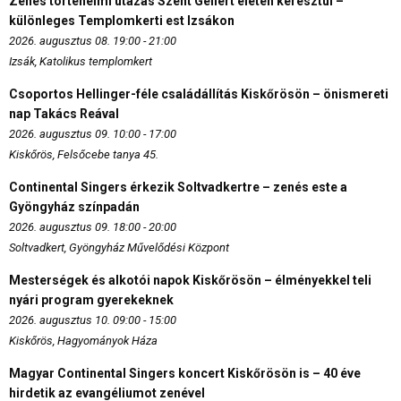
Zenés történelmi utazás Szent Gellért életén keresztül –
különleges Templomkerti est Izsákon
2026. augusztus 08. 19:00 - 21:00
Izsák, Katolikus templomkert
Csoportos Hellinger-féle családállítás Kiskőrösön – önismereti
nap Takács Reával
2026. augusztus 09. 10:00 - 17:00
Kiskőrös, Felsőcebe tanya 45.
Continental Singers érkezik Soltvadkertre – zenés este a
Gyöngyház színpadán
2026. augusztus 09. 18:00 - 20:00
Soltvadkert, Gyöngyház Művelődési Központ
Mesterségek és alkotói napok Kiskőrösön – élményekkel teli
nyári program gyerekeknek
2026. augusztus 10. 09:00 - 15:00
Kiskőrös, Hagyományok Háza
Magyar Continental Singers koncert Kiskőrösön is – 40 éve
hirdetik az evangéliumot zenével