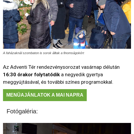
A faházaknál szombaton is sorok álltak a finomságokért
Az Adventi Tér rendezvénysorozat vasárnap délután
16:30 órakor folytatódik
a negyedik gyertya
meggyújtásával, és további színes programokkal.
MENÜAJÁNLATOK A MAI NAPRA
Fotógaléria: