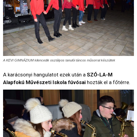
A KEVI GIMNÁZIUM kilencedik osztályos tanulói táncos műsorral készültek
A karácsonyi hangulatot ezek után a
SZÓ-LA-M
Alapfokú Művészeti Iskola fúvósai
hozták el a főtérre.