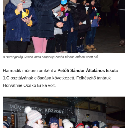
A Harangvirág Óvoda Alma csoportja zenés-táncos műsort adott elő
Harmadik műsorszámként a
Petőfi Sándor Általános Iskola
1.C
osztályának előadása következett. Felkészítő tanáruk
Horváthné Ocskó Erika volt.