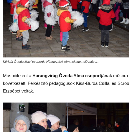
Kőrisfa Óvoda Maci csoportja Hóangyalok címmel adott elő műsort
Másodikként a
Harangvirág Óvoda Alma
csoportjának
műsora
következett. Felkészítő pedagógusok Kiss-Burda Csilla, és Scrob
Erzsébet voltak.