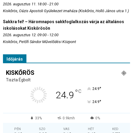
2026. augusztus 11. 18:00 - 21:00
Kiskőrös, Oázis Apostoli Gyülekezet imaháza (Kiskőrös, Holló János utca 1.)
Sakkra fel! – Háromnapos sakkfoglalkozás várja az általános
iskolásokat Kiskőrösön
2026. augusztus 12. 09:00 - 12:00
Kiskőrös, Petőfi Sándor Művelődési Központ
Időjárás
KISKŐRÖS
Tiszta Égbolt
°
24.9
°
C
24.9
°
24.9
33%
0.9kmh
0%
PÉN
SZO
VAS
HÉT
KED