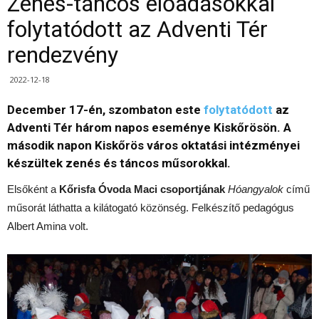
Zenés-táncos előadásokkal
folytatódott az Adventi Tér
rendezvény
2022-12-18
December 17-én, szombaton este
folytatódott
az
Adventi Tér három napos eseménye Kiskőrösön. A
második napon Kiskőrös város oktatási intézményei
készültek zenés és táncos műsorokkal.
Elsőként a
Kőrisfa Óvoda Maci
csoportjának
Hóangyalok
című
műsorát láthatta a kilátogató közönség. Felkészítő pedagógus
Albert Amina volt.