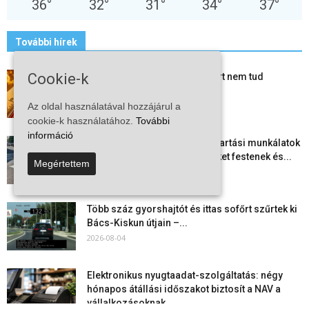
36
°
32
°
31
°
34
°
37
°
További hírek
Cookie-k
Mi történik Európa felett? Ezért nem tud
szabadulni a kontinens a...
2026-08-05
Az oldal használatával hozzájárul a
cookie-k használatához.
További
információ
Folyamatosak a nyári karbantartási munkálatok
Kiskőrösön – útburkolati jeleket festenek és...
Megértettem
2026-08-05
Több száz gyorshajtót és ittas sofőrt szűrtek ki
Bács-Kiskun útjain –...
2026-08-04
Elektronikus nyugtaadat-szolgáltatás: négy
hónapos átállási időszakot biztosít a NAV a
vállalkozásoknak