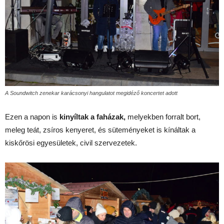
A Soundwitch zenekar karácsonyi hangulatot megidéző koncertet adott
Ezen a napon is
kinyíltak a faházak,
melyekben forralt bort,
meleg teát, zsíros kenyeret, és süteményeket is kínáltak a
kiskőrösi egyesületek, civil szervezetek.