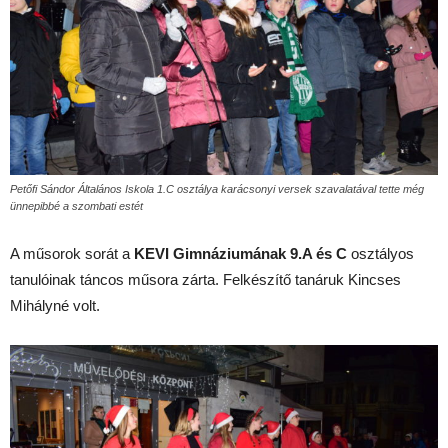
Petőfi Sándor Általános Iskola 1.C osztálya karácsonyi versek szavalatával tette még
ünnepibbé a szombati estét
A műsorok sorát a
KEVI Gimnáziumának 9.A és C
osztályos
tanulóinak táncos műsora zárta. Felkészítő tanáruk Kincses
Mihályné volt.