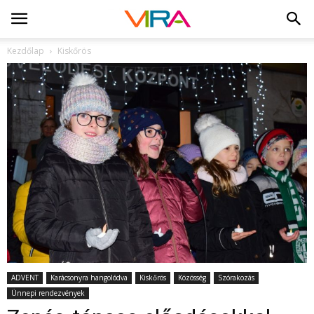
Kezdőlap
Kiskőrös
ADVENT
Karácsonyra hangolódva
Kiskőrös
Közösség
Szórakozás
Ünnepi rendezvények