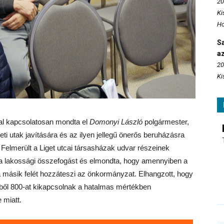
20
Ki
Ho
S
az
20
Ki
val kapcsolatosan mondta el
Domonyi László
polgármester,
eti utak javítására és az ilyen jellegű önerős beruházásra
elmerült a Liget utcai társasházak udvar részeinek
a lakossági összefogást és elmondta, hogy amennyiben a
 a másik felét hozzáteszi az önkormányzat. Elhangzott, hogy
ből 800-at kikapcsolnak a hatalmas mértékben
 miatt.