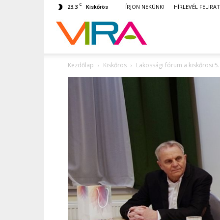
C
23.3
ÍRJON NEKÜNK!
HÍRLEVÉL FELIRA
Kiskőrös
VIRA
Kezdőlap
Kiskőrös
Lakossági fórum a kiskőrösi 5.