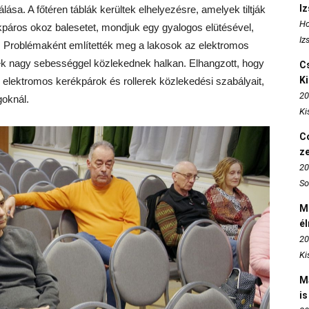
I
lása. A főtéren táblák kerültek elhelyezésre, amelyek tiltják
Ho
kpáros okoz balesetet, mondjuk egy gyalogos elütésével,
Iz
i. Problémaként említették meg a lakosok az elektromos
ek nagy sebességgel közlekednek halkan. Elhangzott, hogy
Cs
K
lektromos kerékpárok és rollerek közlekedési szabályait,
20
goknál.
Ki
Co
z
20
So
M
é
20
Ki
M
is