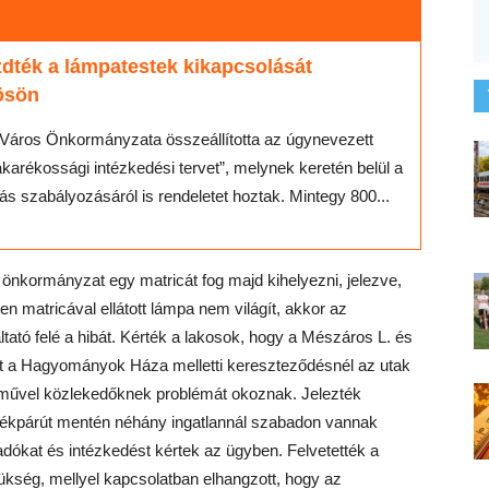
dték a lámpatestek kikapcsolását
ösön
Város Önkormányzata összeállította az úgynevezett
akarékossági intézkedési tervet”, melynek keretén belül a
tás szabályozásáról is rendeletet hoztak. Mintegy 800...
nkormányzat egy matricát fog majd kihelyezni, jelezve,
 matricával ellátott lámpa nem világít, akkor az
tató felé a hibát. Kérték a lakosok, hogy a Mészáros L. és
t a Hagyományok Háza melletti kereszteződésnél az utak
árművel közlekedőknek problémát okoznak. Jelezték
erékpárút mentén néhány ingatlannál szabadon vannak
dókat és intézkedést kértek az ügyben. Felvetették a
ükség, mellyel kapcsolatban elhangzott, hogy az