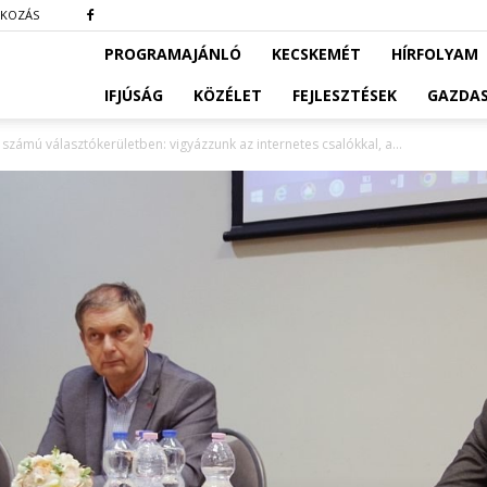
TKOZÁS
PROGRAMAJÁNLÓ
KECSKEMÉT
HÍRFOLYAM
IFJÚSÁG
KÖZÉLET
FEJLESZTÉSEK
GAZDA
 számú választókerületben: vigyázzunk az internetes csalókkal, a...