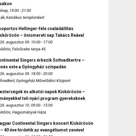
zsákon
lnap, 19:00 - 21:00
sák, Katolikus templomkert
oportos Hellinger-féle családállítás
iskőrösön – önismereti nap Takács Reával
26. augusztus 09. 10:00 - 17:00
skőrös, Felsőcebe tanya 45.
ntinental Singers érkezik Soltvadkertre –
enés este a Gyöngyház színpadán
26. augusztus 09. 18:00 - 20:00
ltvadkert, Gyöngyház Művelődési Központ
esterségek és alkotói napok Kiskőrösön –
lményekkel teli nyári program gyerekeknek
26. augusztus 10. 09:00 - 15:00
skőrös, Hagyományok Háza
agyar Continental Singers koncert Kiskőrösön
 – 40 éve hirdetik az evangéliumot zenével