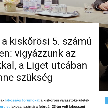
a kiskőrösi 5. számú
en: vigyázzunk az
kal, a Liget utcában
enne szükség
nak
lakossági fórumokat
a kiskőrösi választókerületek
erület
lakosai számára február 23-án volt lakossági