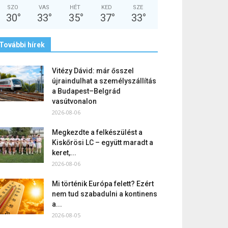
SZO
VAS
HÉT
KED
SZE
30
°
33
°
35
°
37
°
33
°
További hírek
Vitézy Dávid: már ősszel
újraindulhat a személyszállítás
a Budapest–Belgrád
vasútvonalon
2026-08-06
Megkezdte a felkészülést a
Kiskőrösi LC – együtt maradt a
keret,...
2026-08-06
Mi történik Európa felett? Ezért
nem tud szabadulni a kontinens
a...
2026-08-05