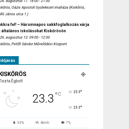
26. augusztus 11. 18:00 - 21:00
skőrös, Oázis Apostoli Gyülekezet imaháza (Kiskőrös,
lló János utca 1.)
akkra fel! – Háromnapos sakkfoglalkozás várja
 általános iskolásokat Kiskőrösön
26. augusztus 12. 09:00 - 12:00
skőrös, Petőfi Sándor Művelődési Központ
Időjárás
KISKŐRÖS
Tiszta Égbolt
°
23.3
°
C
23.3
°
23.3
53%
4kmh
7%