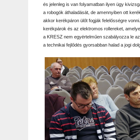
és jelenleg is van folyamatban ilyen ügy kivizsgá
a robogók áthaladását, de amennyiben ott keré
akkor kerékpáron ülőt fogják felelősségre vonn
kerékpárok és az elektromos rollereket, amely
a KRESZ nem egyértelműen szabályozza le az e
a technikai fejlődés gyorsabban halad a jogi dol