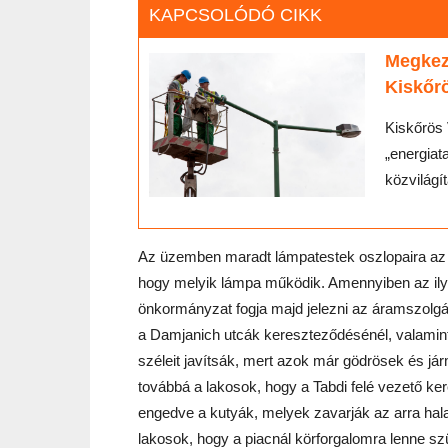
KAPCSOLÓDÓ CIKK
Megkez
Kiskőr
Kiskőrös 
„energiat
közvilágí
Az üzemben maradt lámpatestek oszlopaira az ö
hogy melyik lámpa működik. Amennyiben az ilyen
önkormányzat fogja majd jelezni az áramszolgál
a Damjanich utcák kereszteződésénél, valamin
széleit javítsák, mert azok már gödrösek és j
továbbá a lakosok, hogy a Tabdi felé vezető k
engedve a kutyák, melyek zavarják az arra hala
lakosok, hogy a piacnál körforgalomra lenne sz