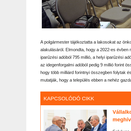
A polgármester tájékoztatta a lakosokat az ön
alakulásáról. Elmondta, hogy a 2022-es évben 
iparűzési adóból 795 millió, a helyi iparűzési a
az idegenforgalmi adóból pedig 9 millió forint 
hogy több milliárd forintnyi összegben folytak 
mutatják, hogy a település ebben a nehéz gazda
KAPCSOLÓDÓ CIKK
Vállalk
meghív