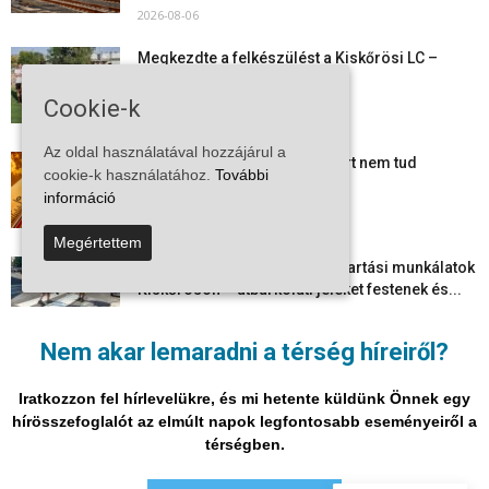
2026-08-06
Megkezdte a felkészülést a Kiskőrösi LC –
együtt maradt a keret,...
2026-08-06
Cookie-k
Az oldal használatával hozzájárul a
Mi történik Európa felett? Ezért nem tud
cookie-k használatához.
További
szabadulni a kontinens a...
információ
2026-08-05
Megértettem
Folyamatosak a nyári karbantartási munkálatok
Kiskőrösön – útburkolati jeleket festenek és...
2026-08-05
Nem akar lemaradni a térség híreiről?
Több száz gyorshajtót és ittas sofőrt szűrtek ki
Bács-Kiskun útjain –...
Iratkozzon fel hírlevelükre, és mi hetente küldünk Önnek egy
2026-08-04
hírösszefoglalót az elmúlt napok legfontosabb eseményeiről a
térségben.