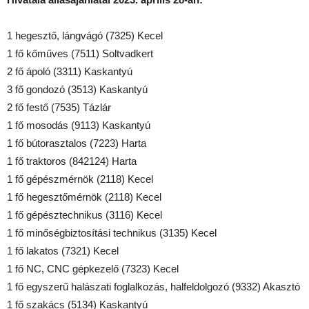
1 hegesztő, lángvágó (7325) Kecel
1 fő kőműves (7511) Soltvadkert
2 fő ápoló (3311) Kaskantyú
3 fő gondozó (3513) Kaskantyú
2 fő festő (7535) Tázlár
1 fő mosodás (9113) Kaskantyú
1 fő bútorasztalos (7223) Harta
1 fő traktoros (842124) Harta
1 fő gépészmérnök (2118) Kecel
1 fő hegesztőmérnök (2118) Kecel
1 fő gépésztechnikus (3116) Kecel
1 fő minőségbiztosítási technikus (3135) Kecel
1 fő lakatos (7321) Kecel
1 fő NC, CNC gépkezelő (7323) Kecel
1 fő egyszerű halászati foglalkozás, halfeldolgozó (9332) Akasztó
1 fő szakács (5134) Kaskantyú