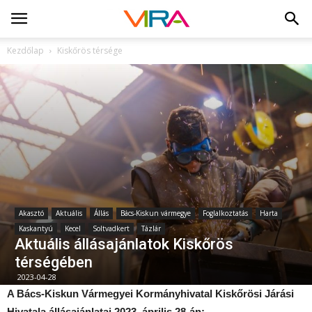
Kezdőlap
Kiskőrös térsége
Akasztó
Aktuális
Állás
Bács-Kiskun vármegye
Foglalkoztatás
Harta
Kaskantyú
Kecel
Soltvadkert
Tázlár
Aktuális állásajánlatok Kiskőrös
térségében
2023-04-28
A Bács-Kiskun Vármegyei Kormányhivatal Kiskőrösi Járási
Hivatala állásajánlatai 2023. április 28-án: