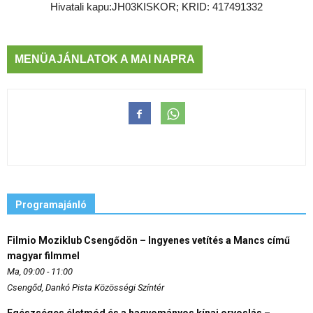
Hivatali kapu:JH03KISKOR; KRID: 417491332
MENÜAJÁNLATOK A MAI NAPRA
Programajánló
Filmio Moziklub Csengődön – Ingyenes vetítés a Mancs című
magyar filmmel
Ma, 09:00 - 11:00
Csengőd, Dankó Pista Közösségi Színtér
Egészséges életmód és a hagyományos kínai orvoslás –