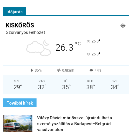
Időjárás
KISKŐRÖS
Szórványos Felhőzet
°
26.3
°
C
26.3
°
26.3
35%
0.8kmh
44%
SZO
VAS
HÉT
KED
SZE
29
°
32
°
35
°
38
°
34
°
További hírek
Vitézy Dávid: már ősszel újraindulhat a
személyszállítás a Budapest–Belgrád
vasútvonalon