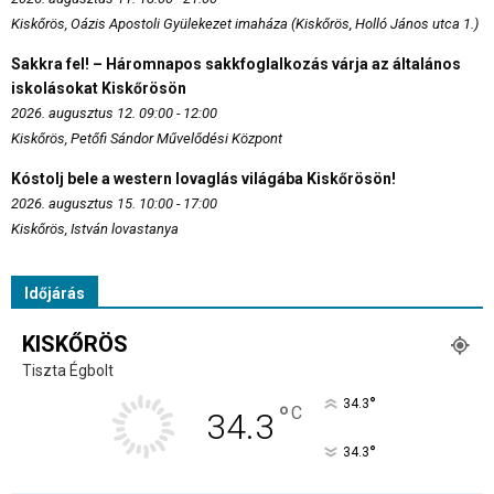
Kiskőrös, Oázis Apostoli Gyülekezet imaháza (Kiskőrös, Holló János utca 1.)
Sakkra fel! – Háromnapos sakkfoglalkozás várja az általános
iskolásokat Kiskőrösön
2026. augusztus 12. 09:00 - 12:00
Kiskőrös, Petőfi Sándor Művelődési Központ
Kóstolj bele a western lovaglás világába Kiskőrösön!
2026. augusztus 15. 10:00 - 17:00
Kiskőrös, István lovastanya
Időjárás
KISKŐRÖS
Tiszta Égbolt
°
34.3
°
C
34.3
°
34.3