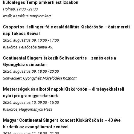
különleges Templomkerti est Izsákon
Holnap, 19:00 - 21:00
Izsák, Katolikus templomkert
Csoportos Hellinger-féle családállítás Kiskőrösön – önismereti
nap Takács Reával
2026. augusztus 09. 10:00 - 17:00
Kiskőrös, Felsőcebe tanya 45.
Continental Singers érkezik Soltvadkertre – zenés este a
Gyöngyház színpadán
2026. augusztus 09. 18:00 - 20:00
Soltvadkert, Gyöngyház Művelődési Központ
Mesterségek és alkotói napok Kiskőrösön – élményekkel teli
nyári program gyerekeknek
2026. augusztus 10. 09:00 - 15:00
Kiskőrös, Hagyományok Háza
Magyar Continental Singers koncert Kiskőrösön is – 40 éve
hirdetik az evangéliumot zenével
2026. augusztus 11. 18:00 - 21:00