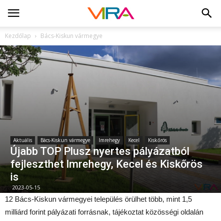
Kezdőlap
Bács-Kiskun vármegye
Aktuális
Bács-Kiskun vármegye
Imrehegy
Kecel
Kiskőrös
Újabb TOP Plusz nyertes pályázatból
fejleszthet Imrehegy, Kecel és Kiskőrös
is
2023-05-15
12 Bács-Kiskun vármegyei település örülhet több, mint 1,5
milliárd forint pályázati forrásnak, tájékoztat közösségi oldalán