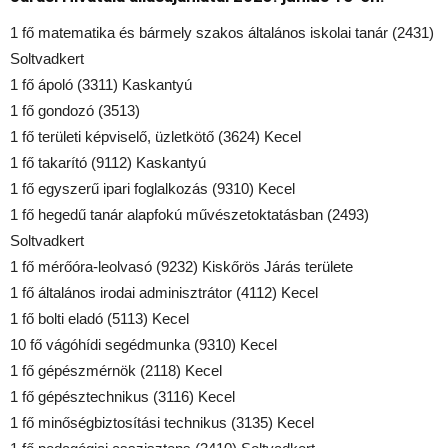
1 fő matematika és bármely szakos általános iskolai tanár (2431)
Soltvadkert
1 fő ápoló (3311) Kaskantyú
1 fő gondozó (3513)
1 fő területi képviselő, üzletkötő (3624) Kecel
1 fő takarító (9112) Kaskantyú
1 fő egyszerű ipari foglalkozás (9310) Kecel
1 fő hegedű tanár alapfokú művészetoktatásban (2493)
Soltvadkert
1 fő mérőóra-leolvasó (9232) Kiskőrös Járás területe
1 fő általános irodai adminisztrátor (4112) Kecel
1 fő bolti eladó (5113) Kecel
10 fő vágóhídi segédmunka (9310) Kecel
1 fő gépészmérnök (2118) Kecel
1 fő gépésztechnikus (3116) Kecel
1 fő minőségbiztosítási technikus (3135) Kecel