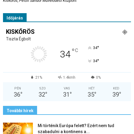
Kiskőrös, Petőfi Sándor Művelődési Központ
Időjárás
KISKŐRÖS
Tiszta Égbolt
°
34
°
C
34
°
34
21%
1.4kmh
0%
PÉN
SZO
VAS
HÉT
KED
36
°
32
°
31
°
35
°
39
°
További hírek
Mi történik Európa felett? Ezért nem tud
szabadulni a kontinens a...