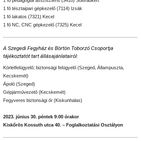
1 fő pedagógiai asszisztens (3410) Soltvadkert
1 fő tésztaipari gépkezelő (7114) Izsák
1 fő lakatos (7321) Kecel
1 fő NC, CNC gépkezelő (7325) Kecel
A Szegedi Fegyház és Börtön Toborzó Csoportja
tájékoztatót tart állásajánlatairól:
Körletfelügyelő; biztonsági felügyelő (Szeged, Állampuszta,
Kecskemét)
Ápoló (Szeged)
Gépjárművezető (Kecskemét)
Fegyveres biztonsági őr (Kiskunhalas)
2023. június 30. péntek 9:00 órakor
Kiskőrös Kossuth utca 40. – Foglalkoztatási Osztályon