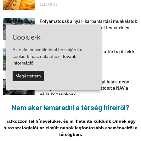
2026-08-05
Folyamatosak a nyári karbantartási munkálatok
Kiskőrösön – útburkolati jeleket festenek és...
2026-08-05
Cookie-k
Az oldal használatával hozzájárul a
Több száz gyorshajtót és ittas sofőrt szűrtek ki
cookie-k használatához.
További
Bács-Kiskun útjain –...
információ
2026-08-04
Megértettem
Elektronikus nyugtaadat-szolgáltatás: négy
hónapos átállási időszakot biztosít a NAV a
vállalkozásoknak
2026-08-04
Nem akar lemaradni a térség híreiről?
Megjelent a 2026/2027-es tanév rendje – itt
vannak a legfontosabb dátumok
Iratkozzon fel hírlevelükre, és mi hetente küldünk Önnek egy
2026-08-03
hírösszefoglalót az elmúlt napok legfontosabb eseményeiről a
térségben.