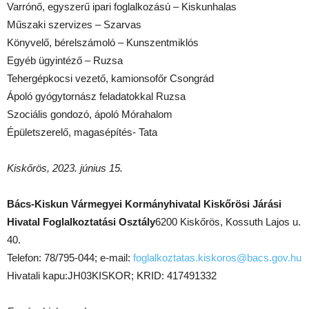
Varrónő, egyszerű ipari foglalkozású – Kiskunhalas
Műszaki szervizes – Szarvas
Könyvelő, bérelszámoló – Kunszentmiklós
Egyéb ügyintéző – Ruzsa
Tehergépkocsi vezető, kamionsofőr Csongrád
Ápoló gyógytornász feladatokkal Ruzsa
Szociális gondozó, ápoló Mórahalom
Épületszerelő, magasépítés- Tata
Kiskőrös, 2023. június 15.
Bács-Kiskun Vármegyei Kormányhivatal Kiskőrösi Járási
Hivatal Foglalkoztatási Osztály
6200 Kiskőrös, Kossuth Lajos u.
40.
Telefon: 78/795-044; e-mail:
foglalkoztatas.kiskoros@bacs.gov.hu
Hivatali kapu:JH03KISKOR; KRID: 417491332