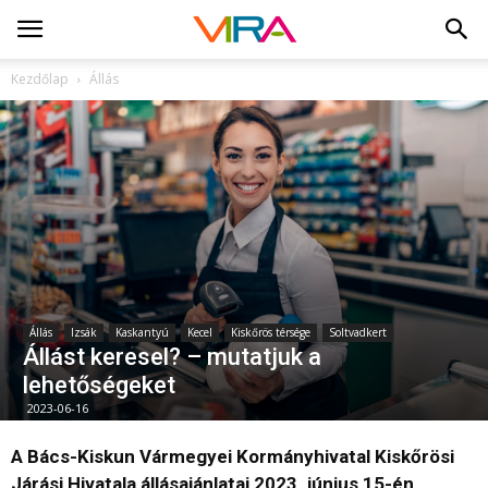
Kezdőlap
Állás
Állás
Izsák
Kaskantyú
Kecel
Kiskőrös térsége
Soltvadkert
Állást keresel? – mutatjuk a
lehetőségeket
2023-06-16
A Bács-Kiskun Vármegyei Kormányhivatal Kiskőrösi
Járási Hivatala állásajánlatai 2023. június 15-én.