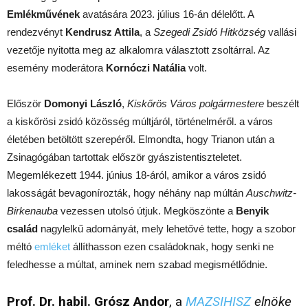
Emlékművének
avatására 2023. július 16-án délelőtt. A
rendezvényt
Kendrusz Attila
, a
Szegedi Zsidó Hitközség
vallási
vezetője nyitotta meg az alkalomra választott zsoltárral. Az
esemény moderátora
Kornóczi Natália
volt.
Először
Domonyi László
,
Kiskőrös Város polgármestere
beszélt
a kiskőrösi zsidó közösség múltjáról, történelméről. a város
életében betöltött szerepéről. Elmondta, hogy Trianon után a
Zsinagógában tartottak először gyászistentiszteletet.
Megemlékezett 1944. június 18-áról, amikor a város zsidó
lakosságát bevagonírozták, hogy néhány nap múltán
Auschwitz-
Birkenauba
vezessen utolsó útjuk. Megköszönte a
Benyik
család
nagylelkű adományát, mely lehetővé tette, hogy a szobor
méltó
emléket
állíthasson ezen családoknak, hogy senki ne
feledhesse a múltat, aminek nem szabad megismétlődnie.
Prof. Dr. habil. Grósz Andor
, a
MAZSIHISZ
elnöke