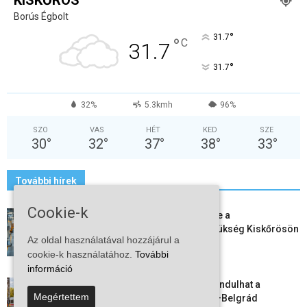
Borús Égbolt
°
31.7
°
C
31.7
°
31.7
32%
5.3kmh
96%
SZO
VAS
HÉT
KED
SZE
30
°
32
°
37
°
38
°
33
°
További hírek
Cookie-k
Aktuális állásajánlatok: ezekre a
munkavállalókra van most szükség Kiskőrösön
Az oldal használatával hozzájárul a
és a...
cookie-k használatához.
További
2026-08-07
információ
Vitézy Dávid: már ősszel újraindulhat a
Megértettem
személyszállítás a Budapest–Belgrád