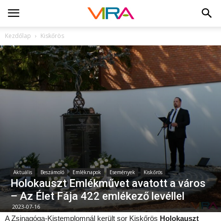
Kezdőlap
Kiskőrös
Aktuális
Beszámoló
Emléknapok
Események
Kiskőrös
Holokauszt Emlékművet avatott a város
– Az Élet Fája 422 emlékező levéllel
2023-07-16
A Zsinagóga-Kistemplomnál került sor Kiskőrös
Holokauszt