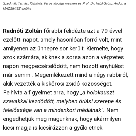
Szedmák Tamás, Kiskőrös Város alpolgármestere és Prof. Dr. habil Grósz Andor, a
MAZSIHISZ elnöke
Radnóti Zoltán
főrabbi felidézte azt a 79 évvel
ezelőtti napot, amely hasonlóan forró volt, mint
amilyenen az ünnepre sor került. Kiemelte, hogy
azok számára, akiknek a sorsa azon a végzetes
napon megpecsételődött, nem hozott enyhülést
már semmi. Megemlékezett mind a négy rabbiról,
akik vezették a kiskőrösi zsidó közösséget.
Felhívta a figyelmet arra, hogy
„a holokauszt
szavakkal kezdődött, melyben óriási szerepe és
felelőssége van a mindenkori médiának”.
Nem
engedhetjük meg magunknak, hogy akármilyen
kicsi magja is kicsírázzon a gyűlöletnek.