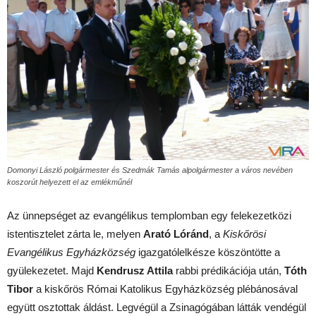
Domonyi László polgármester és Szedmák Tamás alpolgármester a város nevében
koszorút helyezett el az emlékműnél
Az ünnepséget az evangélikus templomban egy felekezetközi
istentisztelet zárta le, melyen
Arató Lóránd
, a
Kiskőrösi
Evangélikus Egyházközség
igazgatólelkésze köszöntötte a
gyülekezetet. Majd
Kendrusz Attila
rabbi prédikációja után,
Tóth
Tibor
a kiskőrös Római Katolikus Egyházközség plébánosával
együtt osztottak áldást. Legvégül a Zsinagógában látták vendégül