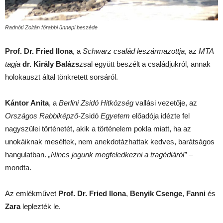
Radnóti Zoltán főrabbi ünnepi beszéde
Prof. Dr. Fried Ilona
, a
Schwarz család leszármazottja
, az
MTA
tagja
dr. Király Balázs
zsal együtt beszélt a családjukról, annak
holokauszt által tönkretett sorsáról.
Kántor Anita
, a
Berlini Zsidó Hitközség
vallási vezetője, az
Országos Rabbiképző
-Zsidó
Egyetem
előadója idézte fel
nagyszülei történetét, akik a történelem pokla miatt, ha az
unokáiknak meséltek, nem anekdotázhattak kedves, barátságos
hangulatban.
„Nincs jogunk megfeledkezni a tragédiáról”
–
mondta.
Az emlékművet
Prof. Dr. Fried Ilona
,
Benyik Csenge
,
Fanni
és
Zara
leplezték le.