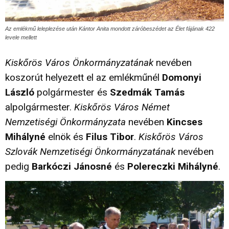
Az emlékmű leleplezése után Kántor Anita mondott záróbeszédet az Élet fájának 422
levele mellett
Kiskőrös Város Önkormányzatának
nevében
koszorút helyezett el az emlékműnél
Domonyi
László
polgármester és
Szedmák Tamás
alpolgármester.
Kiskőrös Város Német
Nemzetiségi Önkormányzata
nevében
Kincses
Mihályné
elnök és
Filus Tibor
.
Kiskőrös Város
Szlovák Nemzetiségi Önkormányzatának
nevében
pedig
Barkóczi Jánosné
és
Polereczki Mihályné
.