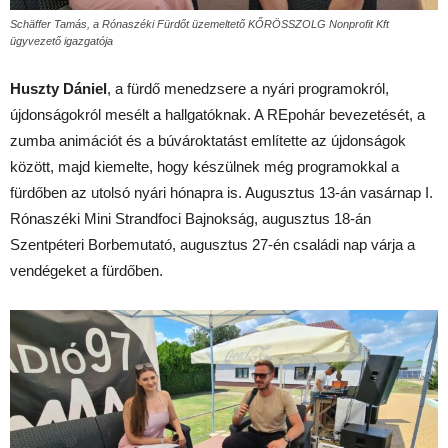
Schäffer Tamás, a Rónaszéki Fürdőt üzemeltető KŐRÖSSZOLG Nonprofit Kft
ügyvezető igazgatója
Huszty Dániel
, a fürdő menedzsere a nyári programokról,
újdonságokról mesélt a hallgatóknak. A REpohár bevezetését, a
zumba animációt és a búvároktatást említette az újdonságok
között, majd kiemelte, hogy készülnek még programokkal a
fürdőben az utolsó nyári hónapra is. Augusztus 13-án vasárnap I.
Rónaszéki Mini Strandfoci Bajnokság, augusztus 18-án
Szentpéteri Borbemutató, augusztus 27-én családi nap várja a
vendégeket a fürdőben.