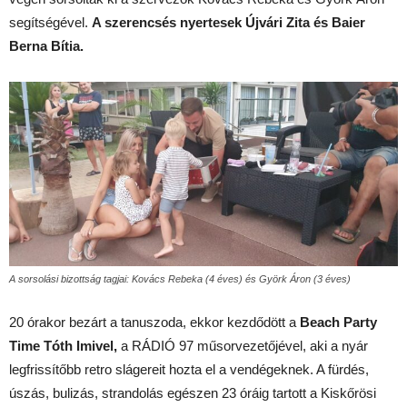
segítségével.
A szerencsés nyertesek Újvári Zita és Baier
Berna Bítia.
A sorsolási bizottság tagjai: Kovács Rebeka (4 éves) és Györk Áron (3 éves)
20 órakor bezárt a tanuszoda, ekkor kezdődött a
Beach Party
Time Tóth Imivel,
a RÁDIÓ 97 műsorvezetőjével, aki a nyár
legfrissítőbb retro slágereit hozta el a vendégeknek. A fürdés,
úszás, bulizás, strandolás egészen 23 óráig tartott a Kiskőrösi