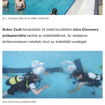
(b.-j. középen Marcell és Bálint Siófokról)
Bukor Zsolt
búvároktató 16 órától kezdődően
Intro Discovery
próbamerülést
tanított az érdeklődőknek. Az oktatáson
térítésmentesen vehettek részt az érdeklődő vendégek.
Intro Discovery próbamerülés