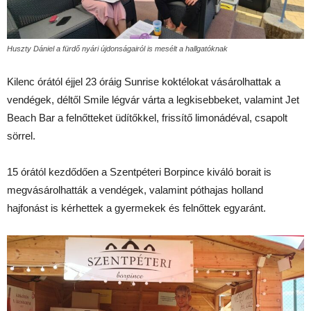
Huszty Dániel a fürdő nyári újdonságairól is mesélt a hallgatóknak
Kilenc órától éjjel 23 óráig Sunrise koktélokat vásárolhattak a
vendégek, déltől Smile légvár várta a legkisebbeket, valamint Jet
Beach Bar a felnőtteket üdítőkkel, frissítő limonádéval, csapolt
sörrel.
15 órától kezdődően a Szentpéteri Borpince kiváló borait is
megvásárolhatták a vendégek, valamint póthajas holland
hajfonást is kérhettek a gyermekek és felnőttek egyaránt.