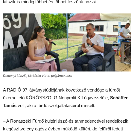
látszik is mindig többet és többet teszünk hozzá.
Domonyi László, Kiskőrös város polgármestere
A RÁDIÓ 97 látványstúdiójának következő vendége a fürdőt
üzemeltető KŐRÖSSZOLG Nonprofit Kft ügyvezetője,
Schäffer
Tamás
volt, aki a fürdő szolgáltatásairól mesélt:
– A Rónaszéki Fürdő kültéri úszó-és tanmedencével rendelkezik,
kiegészítve egy egész évben működő kültéri, de felülről fedett