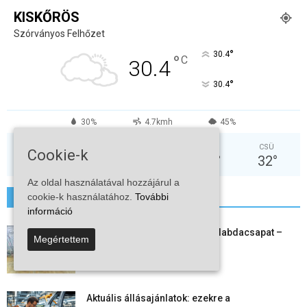
KISKŐRÖS
Szórványos Felhőzet
°
30.4
°
C
30.4
°
30.4
30%
4.7kmh
45%
VAS
HÉT
KED
SZE
CSÜ
Cookie-k
31
°
36
°
38
°
32
°
32
°
Az oldal használatával hozzájárul a
cookie-k használatához.
További
További hírek
információ
Megszűnt a kiskőrösi női kézilabdacsapat –
Megértettem
egy korszak ért véget
2026-08-08
Aktuális állásajánlatok: ezekre a