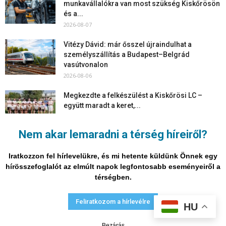
munkavállalókra van most szükség Kiskőrösön
és a...
2026-08-07
Vitézy Dávid: már ősszel újraindulhat a
személyszállítás a Budapest–Belgrád
vasútvonalon
2026-08-06
Megkezdte a felkészülést a Kiskőrösi LC –
együtt maradt a keret,...
2026-08-06
Nem akar lemaradni a térség híreiről?
Mi történik Európa felett? Ezért nem tud
szabadulni a kontinens a...
Iratkozzon fel hírlevelükre, és mi hetente küldünk Önnek egy
2026-08-05
hírösszefoglalót az elmúlt napok legfontosabb eseményeiről a
térségben.
Adatvédelmi nyilatkozat
Médiaajánlat
Impresszum
Feliratkozom a hírlevélre
HU
© Vira Média Kft.
Bezárás