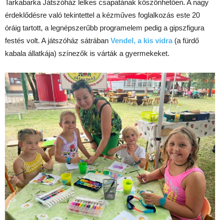
Tarkabarka Játszóház lelkes csapatának köszönhetően. A nagy
érdeklődésre való tekintettel a kézműves foglalkozás este 20
óráig tartott, a legnépszerűbb programelem pedig a gipszfigura
festés volt. A játszóház sátrában
Vendel, a kis vidra
(a fürdő
kabala állatkája) színezők is várták a gyermekeket.