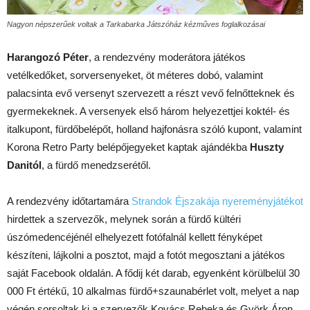
Nagyon népszerűek voltak a Tarkabarka Játszóház kézműves foglalkozásai
Harangozó Péter
, a rendezvény moderátora játékos
vetélkedőket, sorversenyeket, öt méteres dobó, valamint
palacsinta evő versenyt szervezett a részt vevő felnőtteknek és
gyermekeknek. A versenyek első három helyezettjei koktél- és
italkupont, fürdőbelépőt, holland hajfonásra szóló kupont, valamint
Korona Retro Party belépőjegyeket kaptak ajándékba
Huszty
Danitól
, a fürdő menedzserétől.
A rendezvény időtartamára
Strandok Éjszakája nyereményjátékot
hirdettek a szervezők, melynek során a fürdő kültéri
úszómedencéjénél elhelyezett fotófalnál kellett fényképet
készíteni, lájkolni a posztot, majd a fotót megosztani a játékos
saját Facebook oldalán. A fődij két darab, egyenként körülbelül 30
000 Ft értékű, 10 alkalmas fürdő+szaunabérlet volt, melyet a nap
végén sorsoltak ki a szervezők Kovács Rebeka és Györk Áron