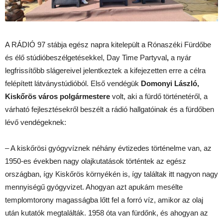
A RÁDIÓ 97 stábja egész napra kitelepült a Rónaszéki Fürdőbe
és élő stúdióbeszélgetésekkel, Day Time Partyval
,
a nyár
legfrissítőbb slágereivel jelentkeztek a kifejezetten erre a célra
felépített látványstúdióból. Első vendégük
Domonyi László,
Kiskőrös város polgármestere
volt, aki a fürdő történetéről, a
várható fejlesztésekről beszélt a rádió hallgatóinak és a fürdőben
lévő vendégeknek:
– A kiskőrösi gyógyvíznek néhány évtizedes történelme van, az
1950-es években nagy olajkutatások történtek az egész
országban, így Kiskőrös környékén is, így találtak itt nagyon nagy
mennyiségű gyógyvizet. Ahogyan azt apukám mesélte
templomtorony magasságba lőtt fel a forró víz, amikor az olaj
után kutatók megtalálták. 1958 óta van fürdőnk, és ahogyan az