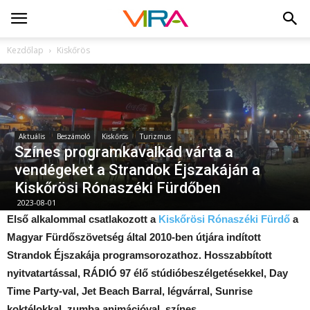
Kezdőlap
Kiskőrös
Aktuális
Beszámoló
Kiskőrös
Turizmus
Színes programkavalkád várta a
vendégeket a Strandok Éjszakáján a
Kiskőrösi Rónaszéki Fürdőben
2023-08-01
Első alkalommal csatlakozott a
Kiskőrösi Rónaszéki Fürdő
a
Magyar Fürdőszövetség által 2010-ben útjára indított
Strandok
Éjszakája programsorozathoz. Hosszabbított
nyitvatartással, RÁDIÓ 97 élő stúdióbeszélgetésekkel, Day
Time Party-val, Jet Beach Barral, légvárral, Sunrise
koktélokkal, zumba animációval, színes