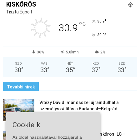
KISKŐRÖS
Tiszta Égbolt
°
30.9
°
C
30.9
°
30.9
36%
5.8kmh
2%
SZO
VAS
HÉT
KED
SZE
30
°
33
°
35
°
37
°
33
°
További hírek
Vitézy Dávid: már ősszel újraindulhat a
személyszállítás a Budapest–Belgrád
vasútvonalon
2026-08-06
Cookie-k
Megkezdte a felkészülést a Kiskőrösi LC –
Az oldal használatával hozzájárul a