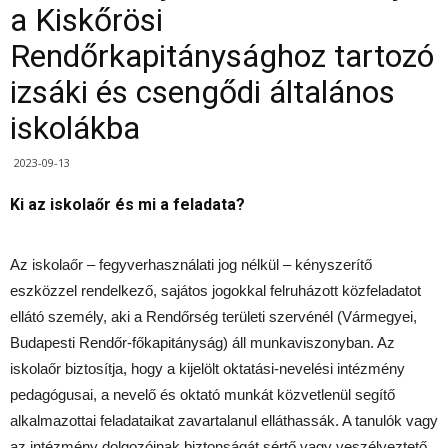
a Kiskőrösi
Rendőrkapitánysághoz tartozó
izsáki és csengődi általános
iskolákba
2023-09-13
Ki az iskolaőr és mi a feladata?
Az iskolaőr – fegyverhasználati jog nélkül – kényszerítő
eszközzel rendelkező, sajátos jogokkal felruházott közfeladatot
ellátó személy, aki a Rendőrség területi szervénél (Vármegyei,
Budapesti Rendőr-főkapitányság) áll munkaviszonyban. Az
iskolaőr biztosítja, hogy a kijelölt oktatási-nevelési intézmény
pedagógusai, a nevelő és oktató munkát közvetlenül segítő
alkalmazottai feladataikat zavartalanul elláthassák. A tanulók vagy
az intézmény dolgozóinak biztonságát sértő vagy veszélyeztető