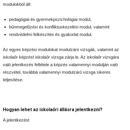
modulokból áll:
pedagógiai és gyermekpszichológiai modul,
bűnmegelőzési és konfliktuskezelési modul, valamint
rendvédelmi felkészítés és gyakorlat modul.
Az egyes képzési modulokat modulzáró vizsgák, valamint az
iskolaőr képzést iskolaőr vizsga zárja le. Az iskolaőr vizsgára
való jelentkezés feltétele a képzés valamennyi modulján való
részvétel, továbbá valamennyi modulzáró vizsga sikeres
teljesítése.
Hogyan lehet az iskolaőri állásra jelentkezni?
A jelentkezést