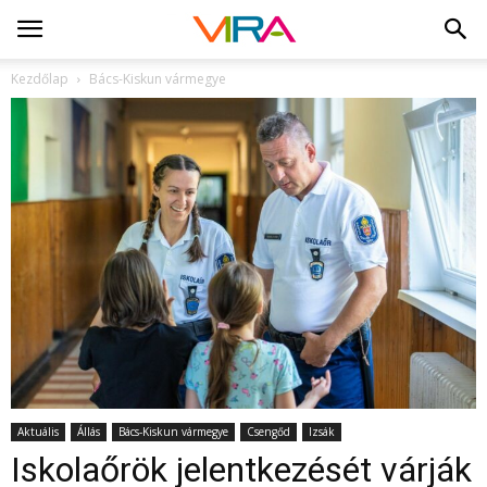
Kezdőlap
Bács-Kiskun vármegye
Aktuális
Állás
Bács-Kiskun vármegye
Csengőd
Izsák
Iskolaőrök jelentkezését várják