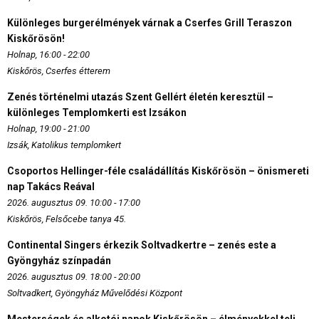
Különleges burgerélmények várnak a Cserfes Grill Teraszon
Kiskőrösön!
Holnap, 16:00 - 22:00
Kiskőrös, Cserfes étterem
Zenés történelmi utazás Szent Gellért életén keresztül –
különleges Templomkerti est Izsákon
Holnap, 19:00 - 21:00
Izsák, Katolikus templomkert
Csoportos Hellinger-féle családállítás Kiskőrösön – önismereti
nap Takács Reával
2026. augusztus 09. 10:00 - 17:00
Kiskőrös, Felsőcebe tanya 45.
Continental Singers érkezik Soltvadkertre – zenés este a
Gyöngyház színpadán
2026. augusztus 09. 18:00 - 20:00
Soltvadkert, Gyöngyház Művelődési Központ
Mesterségek és alkotói napok Kiskőrösön – élményekkel teli