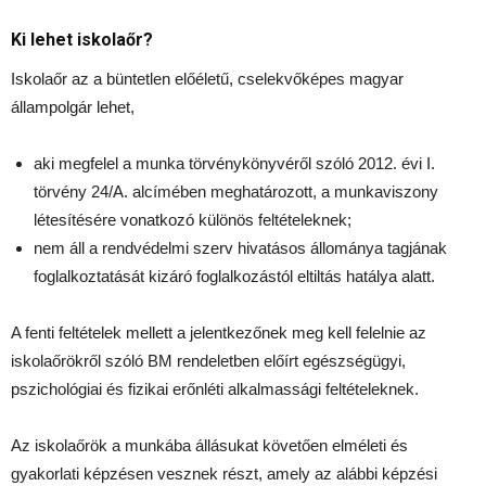
Ki lehet iskolaőr?
Iskolaőr az a büntetlen előéletű, cselekvőképes magyar
állampolgár lehet,
aki megfelel a munka törvénykönyvéről szóló 2012. évi I.
törvény 24/A. alcímében meghatározott, a munkaviszony
létesítésére vonatkozó különös feltételeknek;
nem áll a rendvédelmi szerv hivatásos állománya tagjának
foglalkoztatását kizáró foglalkozástól eltiltás hatálya alatt.
A fenti feltételek mellett a jelentkezőnek meg kell felelnie az
iskolaőrökről szóló BM rendeletben előírt egészségügyi,
pszichológiai és fizikai erőnléti alkalmassági feltételeknek.
Az iskolaőrök a munkába állásukat követően elméleti és
gyakorlati képzésen vesznek részt, amely az alábbi képzési