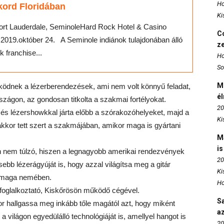
Ho
kord Floridában
Ki
Fort Lauderdale, SeminoleHard Rock Hotel & Casino
Co
2019.október 24. A Seminole indiánok tulajdonában álló
z
 franchise...
Ho
So
M
működnek a lézerberendezések, ami nem volt könnyű feladat,
é
szágon, az gondosan titkolta a szakmai fortélyokat.
20
és lézershowkkal járta előbb a szórakozóhelyeket, majd a
Ki
kkor tett szert a szakmájában, amikor maga is gyártani
M
is
án nem túlzó, hiszen a legnagyobb amerikai rendezvények
20
ősebb lézerágyúját is, hogy azzal világítsa meg a gitár
Ki
a maga nemében.
Ho
 foglalkoztató, Kiskőrösön működő cégével.
S
or hallgassa meg inkább tőle magától azt, hogy miként
az
a világon egyedülálló technológiáját is, amellyel hangot is
20