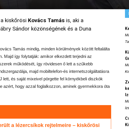
a kiskőrösi
Kovács Tamás
is, aki a
 Fábry Sándor közönségének és a Duna
K
Ma
Ta
Kovács Tamás mindig, minden körülmények között feltalálta
K
. Majd így folytatják: amikor elkezdett terjedni az
Gr
ndszerek működését, így rövidesen ő lett a szűkebb
Ma
ndszergazdája, majd mobiltelefon-és internetszolgáltatásra
Ki
 lett, és saját mixeivel pörgette fel környékbeli diszkók
Ze
ette azért, hogy azzal foglalkozzon, aminek gyermekkora óta
k
I
Ma
Iz
Cs
rült a lézercsíkok rejtelmeire – kiskőrösi
K