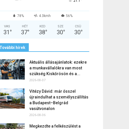
°
21.1
78%
4.3kmh
56%
VAS
HÉT
KED
SZE
CSÜ
31
°
37
°
38
°
30
°
30
°
További hírek
Aktuális állásajánlatok: ezekre
a munkavállalókra van most
szükség Kiskőrösön és a...
2026-08-07
Vitézy Dávid: már ősszel
újraindulhat a személyszállítás
a Budapest–Belgrád
vasútvonalon
2026-08-06
Megkezdte a felkészülést a