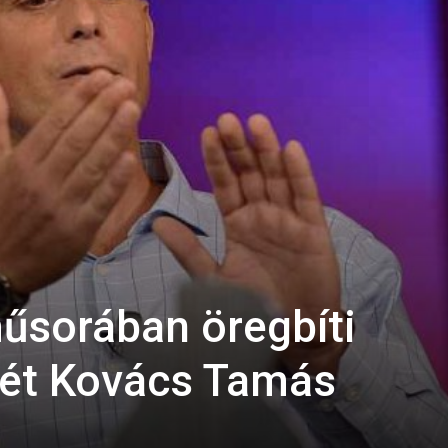
űsorában öregbíti
vét Kovács Tamás