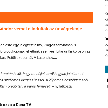
Ki
Kó
K
20
Sándor versei elindultak az űr végtelenje
Ki
Ün
b
-én este egy lélegzetelállító, világviszonylatban is
20
ló produkciónak lehettünk szem-és fültanui Kiskőrösön az
Ki
kos Petőfi szobornál. A Lasershow...
eretén belül, hogy meséljek arról hogyan jutottam el
volt szellemes kiegészítéssel. A 25perces beszélgetésből
tam öregbíteni a város hírnevét”
– nyilatkozta
ározza a Duna TV.