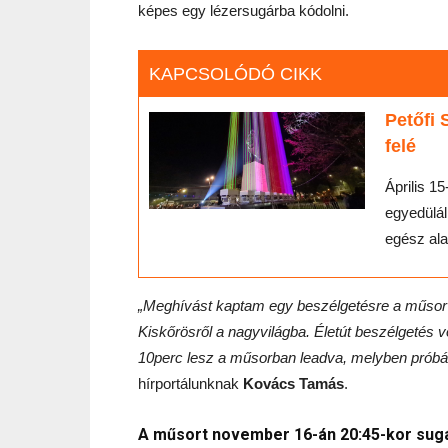
képes egy lézersugárba kódolni.
KAPCSOLÓDÓ CIKK
Petőfi 
felé
Április 15
egyedülál
egész ala
„Meghívást kaptam egy beszélgetésre a műsor k
Kiskőrösről a nagyvilágba. Életút beszélgetés 
10perc lesz a műsorban leadva, melyben próbál
hírportálunknak
Kovács Tamás
.
A műsort november 16-án 20:45-kor sug