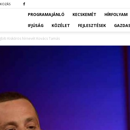
TKOZÁS
PROGRAMAJÁNLÓ
KECSKEMÉT
HÍRFOLYAM
IFJÚSÁG
KÖZÉLET
FEJLESZTÉSEK
GAZDA
íti Kiskőrös hírnevét Kovács Tamás