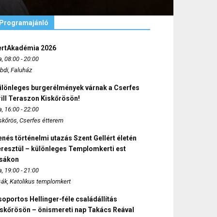
Programajánló
ertAkadémia 2026
, 08:00 - 20:00
bdi, Faluház
ülönleges burgerélmények várnak a Cserfes
ill Teraszon Kiskőrösön!
, 16:00 - 22:00
skőrös, Cserfes étterem
nés történelmi utazás Szent Gellért életén
eresztül – különleges Templomkerti est
zsákon
, 19:00 - 21:00
sák, Katolikus templomkert
oportos Hellinger-féle családállítás
iskőrösön – önismereti nap Takács Reával