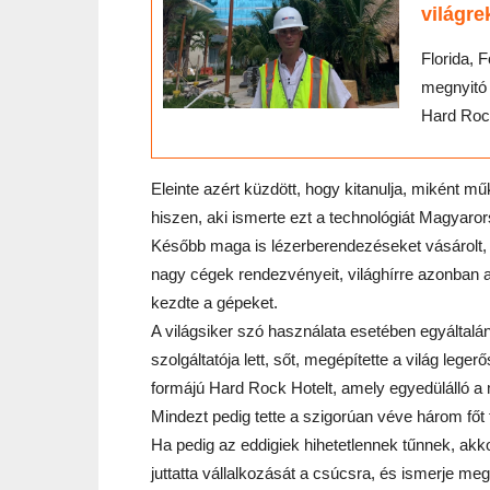
világre
Florida, 
megnyitó 
Hard Rock
Eleinte azért küzdött, hogy kitanulja, miként 
hiszen, aki ismerte ezt a technológiát Magyaror
Később maga is lézerberendezéseket vásárolt, 
nagy cégek rendezvényeit, világhírre azonban a
kezdte a gépeket.
A világsiker szó használata esetében egyáltal
szolgáltatója lett, sőt, megépítette a világ leger
formájú Hard Rock Hotelt, amely egyedülálló 
Mindezt pedig tette a szigorúan véve három főt
Ha pedig az eddigiek hihetetlennek tűnnek, akk
juttatta vállalkozását a csúcsra, és ismerje meg 