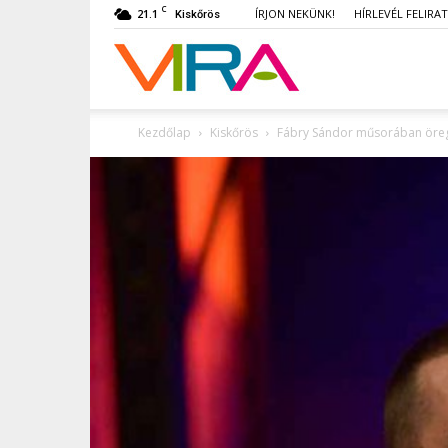
C
21.1
ÍRJON NEKÜNK!
HÍRLEVÉL FELIRA
Kiskőrös
VIRA
Kezdőlap
Kiskőrös
Fábry Sándor műsorában öregb