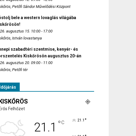
skőrös, Petőfi Sándor Művelődési Központ
stolj bele a western lovaglás világába
iskőrösön!
26. augusztus 15. 10:00 - 17:00
skőrös, István lovastanya
nepi szabadtéri szentmise, kenyér- és
orszentelés Kiskőrösön augusztus 20-án
26. augusztus 20. 09:00 - 11:00
skőrös, Petőfi tér
Időjárás
KISKŐRÖS
Erős Felhőzet
°
21.1
°
C
21.1