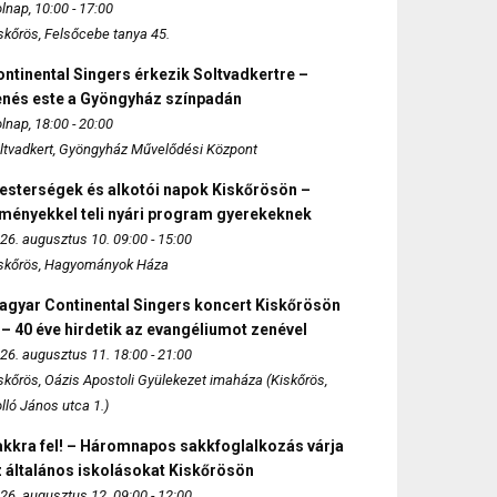
lnap, 10:00 - 17:00
skőrös, Felsőcebe tanya 45.
ntinental Singers érkezik Soltvadkertre –
enés este a Gyöngyház színpadán
lnap, 18:00 - 20:00
ltvadkert, Gyöngyház Művelődési Központ
esterségek és alkotói napok Kiskőrösön –
lményekkel teli nyári program gyerekeknek
26. augusztus 10. 09:00 - 15:00
skőrös, Hagyományok Háza
agyar Continental Singers koncert Kiskőrösön
 – 40 éve hirdetik az evangéliumot zenével
26. augusztus 11. 18:00 - 21:00
skőrös, Oázis Apostoli Gyülekezet imaháza (Kiskőrös,
lló János utca 1.)
akkra fel! – Háromnapos sakkfoglalkozás várja
 általános iskolásokat Kiskőrösön
26. augusztus 12. 09:00 - 12:00