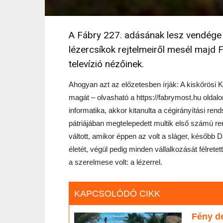
A Fábry 227. adásának lesz vendége 
lézercsíkok rejtelmeiről mesél majd
televízió nézőinek.
Ahogyan azt az előzetesben írják: A kiskőrösi 
magát – olvasható a https://fabrymost.hu oldalon
informatika, akkor kitanulta a cégirányítási re
pátriájában megtelepedett multik első számú re
váltott, amikor éppen az volt a sláger, később DJ
életét, végül pedig minden vállalkozását félret
a szerelmese volt: a lézerrel.
KAPCSOLÓDÓ CIKK
Fény de