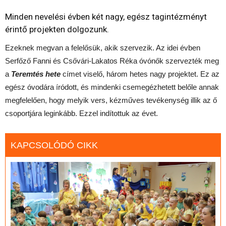
Minden nevelési évben két nagy, egész tagintézményt
érintő projekten dolgozunk.
Ezeknek megvan a felelősük, akik szervezik. Az idei évben
Serfőző Fanni és Csővári-Lakatos Réka óvónők szervezték meg
a
Teremtés hete
címet viselő, három hetes nagy projektet. Ez az
egész óvodára íródott, és mindenki csemegézhetett belőle annak
megfelelően, hogy melyik vers, kézműves tevékenység illik az ő
csoportjára leginkább. Ezzel indítottuk az évet.
KAPCSOLÓDÓ CIKK