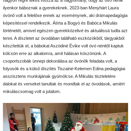
nagyon régre tekint vissza az a hagyomány, hogy az óvó nénik
ilyenkor báboznak a gyerekeknek. 2023-ban Menyhárt Laura
óvónő volt a felelőse ennek az eseménynek, aki drámapedagógia
képesítéssel rendelkezik. Átírta a Bogyó és Babóca Mikulás
történetét, amivel egészen gyerekközelivé és aktuálissá tudta azt
tenni. A díszletet az óvodában található eszközökből, tárgyakból
készítettük el, a bábokat Aszódiné Évike volt óvó nénitől kaptuk
kölcsön erre az alkalomra, amit hálásan köszönünk. A
csoportszobák ünnepi dekorálása az óvónők feladata volt, a
folyosók és a külső díszítés Tiszainé-Kelemen Edina pedagógiai
asszisztens munkájának gyümölcse. A Mikulás tiszteletére
dalokat és verseket tanultak és mondtak el az óvodások, amiért
mikuláscsomag volt a jutalom.