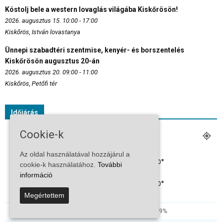
Kóstolj bele a western lovaglás világába Kiskőrösön!
2026. augusztus 15. 10:00 - 17:00
Kiskőrös, István lovastanya
Ünnepi szabadtéri szentmise, kenyér- és borszentelés
Kiskőrösön augusztus 20-án
2026. augusztus 20. 09:00 - 11:00
Kiskőrös, Petőfi tér
Időjárás
Cookie-k
KISKŐRÖS
Tiszta Égbolt
Az oldal használatával hozzájárul a
°
20
°
cookie-k használatához.
További
C
20
információ
°
20
Megértettem
81%
3.3kmh
9%