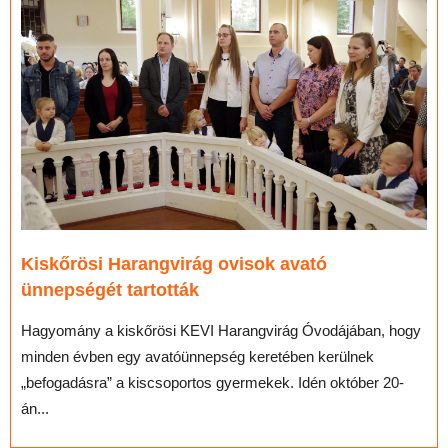
Kiskőrösi Harangvirág ovisok avató
ünnepségét tartották
Hagyomány a kiskőrösi KEVI Harangvirág Óvodájában, hogy
minden évben egy avatóünnepség keretében kerülnek
„befogadásra” a kiscsoportos gyermekek. Idén október 20-
án...