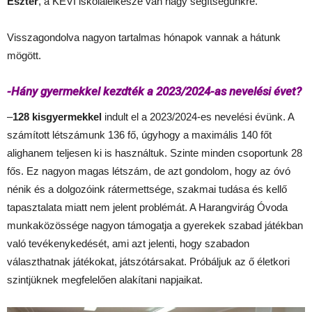
Eszter
, a KEVI iskolalelkésze van nagy segítségünkre.
Visszagondolva nagyon tartalmas hónapok vannak a hátunk
mögött.
-Hány gyermekkel kezdték a 2023/2024-as nevelési évet?
–
128 kisgyermekkel
indult el a 2023/2024-es nevelési évünk. A
számított létszámunk 136 fő, úgyhogy a maximális 140 főt
alighanem teljesen ki is használtuk. Szinte minden csoportunk 28
fős. Ez nagyon magas létszám, de azt gondolom, hogy az óvó
nénik és a dolgozóink rátermettsége, szakmai tudása és kellő
tapasztalata miatt nem jelent problémát. A Harangvirág Óvoda
munkaközössége nagyon támogatja a gyerekek szabad játékban
való tevékenykedését, ami azt jelenti, hogy szabadon
választhatnak játékokat, játszótársakat. Próbáljuk az ő életkori
szintjüknek megfelelően alakítani napjaikat.