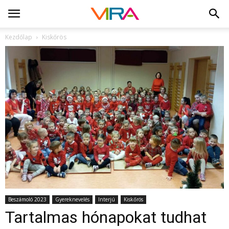
Kezdőlap
Kiskőrös
Beszámoló 2023
Gyereknevelés
Interjú
Kiskőrös
Tartalmas hónapokat tudhat