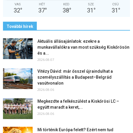
VAS
HÉT
KED
SZE
CSÜ
32
°
37
°
38
°
31
°
31
°
További hírek
Aktuális állásajánlatok: ezekre a
munkavállalókra van most szükség Kiskőrösön
és a...
2026-08-07
Vitézy Dávid: már ősszel újraindulhat a
személyszállítás a Budapest–Belgrád
vasútvonalon
2026-08-06
Megkezdte a felkészülést a Kiskőrösi LC –
együtt maradt a keret,...
2026-08-06
Mi történik Európa felett? Ezért nem tud