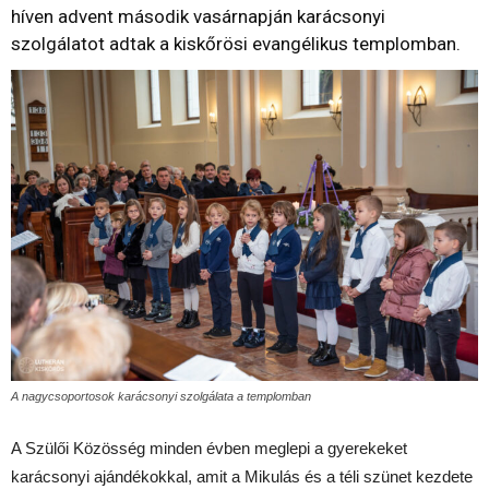
híven advent második vasárnapján karácsonyi
szolgálatot adtak a kiskőrösi evangélikus templomban.
A nagycsoportosok karácsonyi szolgálata a templomban
A Szülői Közösség minden évben meglepi a gyerekeket
karácsonyi ajándékokkal, amit a Mikulás és a téli szünet kezdete