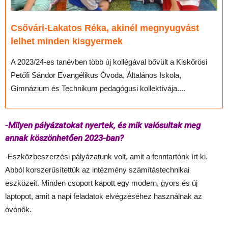
Csővári-Lakatos Réka, akinél megnyugvást
lelhet minden kisgyermek
A 2023/24-es tanévben több új kollégával bővült a Kiskőrösi
Petőfi Sándor Evangélikus Óvoda, Általános Iskola,
Gimnázium és Technikum pedagógusi kollektívája....
-Milyen pályázatokat nyertek, és mik valósultak meg
annak köszönhetően 2023-ban?
-Eszközbeszerzési pályázatunk volt, amit a fenntartónk írt ki.
Abból korszerűsítettük az intézmény számítástechnikai
eszközeit. Minden csoport kapott egy modern, gyors és új
laptopot, amit a napi feladatok elvégzéséhez használnak az
óvónők.