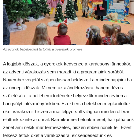
Az óvónők bábelőadást tartottak a gyerekek örömére
A legjobb időszak, a gyerekek kedvence a karácsonyi ünnepkör,
az adventi várakozás sem maradt ki a programjaink sorából.
November végétől szépen lassan bekúszott a mindennapjainkba
az ünnepi időszak. Mi nem az ajándékozásra, hanem Jézus
születésére, a betlehemi történetre helyezzük minden évben a
hangsúlyt intézményünkben. Ezekben a hetekben megtanítottuk
őket várakozni, hiszen a mai felgyorsult világban minden ott van
előttünk szinte azonnal. Bármikor nézhetünk mesét, hallgathatunk
zenét ami nekik már természetes, hiszen ebben nőnek fel. Ezért
felkészítettük őket a várakozásra, elcsendesedtünk és