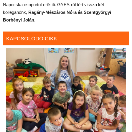
Napocska csoportot erősíti. GYES-ről tért vissza két
kolléganőnk,
Ragány-Mészáros Nóra és Szentgyörgyi
Borbényi Jolán
.
KAPCSOLÓDÓ CIKK