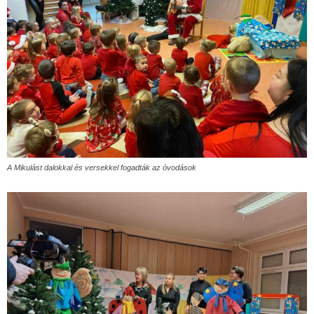
A Mikulást dalokkal és versekkel fogadták az óvodások