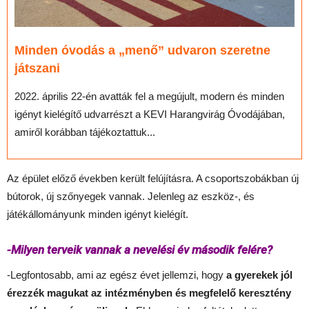
Minden óvodás a „menő” udvaron szeretne
játszani
2022. április 22-én avatták fel a megújult, modern és minden
igényt kielégítő udvarrészt a KEVI Harangvirág Óvodájában,
amiről korábban tájékoztattuk...
Az épület előző években került felújításra. A csoportszobákban új
bútorok, új szőnyegek vannak. Jelenleg az eszköz-, és
játékállományunk minden igényt kielégít.
-Milyen terveik vannak a nevelési év második felére?
-Legfontosabb, ami az egész évet jellemzi, hogy
a gyerekek jól
érezzék magukat az intézményben és megfelelő keresztény