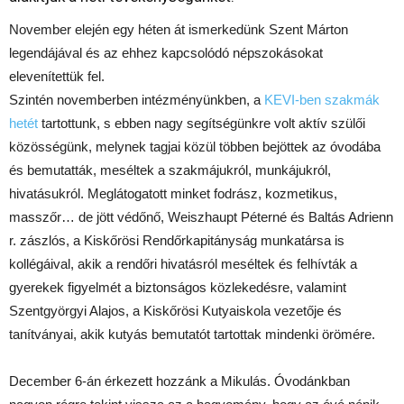
November elején egy héten át ismerkedünk Szent Márton
legendájával és az ehhez kapcsolódó népszokásokat
elevenítettük fel.
Szintén novemberben intézményünkben, a
KEVI-ben szakmák
hetét
tartottunk, s ebben nagy segítségünkre volt aktív szülői
közösségünk, melynek tagjai közül többen bejöttek az óvodába
és bemutatták, meséltek a szakmájukról, munkájukról,
hivatásukról. Meglátogatott minket fodrász, kozmetikus,
masszőr… de jött védőnő, Weiszhaupt Péterné és Baltás Adrienn
r. zászlós, a Kiskőrösi Rendőrkapitányság munkatársa is
kollégáival, akik a rendőri hivatásról meséltek és felhívták a
gyerekek figyelmét a biztonságos közlekedésre, valamint
Szentgyörgyi Alajos, a Kiskőrösi Kutyaiskola vezetője és
tanítványai, akik kutyás bemutatót tartottak mindenki örömére.
December 6-án érkezett hozzánk a Mikulás. Óvodánkban