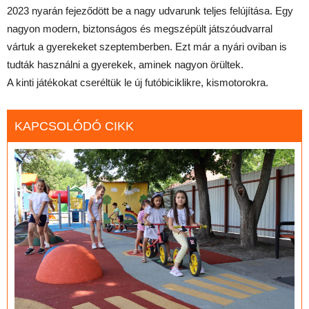
2023 nyarán fejeződött be a nagy udvarunk teljes felújítása. Egy
nagyon modern, biztonságos és megszépült játszóudvarral
vártuk a gyerekeket szeptemberben. Ezt már a nyári oviban is
tudták használni a gyerekek, aminek nagyon örültek.
A kinti játékokat cseréltük le új futóbiciklikre, kismotorokra.
KAPCSOLÓDÓ CIKK