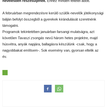
nevelésben részesüljenek.
Ehhez minden feltétel adott.
A februárban megrendezésre kerülő szülők-nevelők jótékonysági
bálján befolyt összegből a gyerekek kirándulását szeretnénk
támogatni.
Programok tekintetében januárban farsangi mulatságra, azt
követően
Tavaszi zsongás
nevű három hetes projektre, majd
húsvétra, anyák napjára, ballagásra készülünk -csak, hogy a
nagyobbakat említsem-. Sok esemény van, gyorsan eltelik az
év.