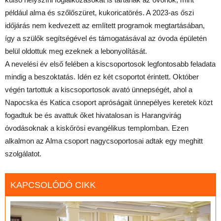
például alma és szőlőszüret, kukoricatörés. A 2023-as őszi
időjárás nem kedvezett az említett programok megtartásában,
így a szülők segítségével és támogatásával az óvoda épületén
belül oldottuk meg ezeknek a lebonyolítását.
A nevelési év első felében a kiscsoportosok legfontosabb feladata
mindig a beszoktatás. Idén ez két csoportot érintett. Október
végén tartottuk a kiscsoportosok avató ünnepségét, ahol a
Napocska és Katica csoport apróságait ünnepélyes keretek közt
fogadtuk be és avattuk őket hivatalosan is Harangvirág
óvodásoknak a kiskőrösi evangélikus templomban. Ezen
alkalmon az Alma csoport nagycsoportosai adtak egy meghitt
szolgálatot.
KAPCSOLÓDÓ CIKK