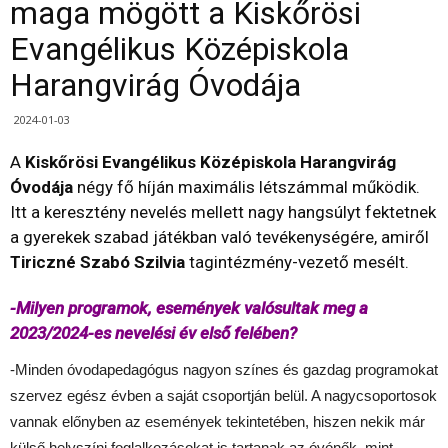
maga mögött a Kiskőrösi
Evangélikus Középiskola
Harangvirág Óvodája
2024-01-03
A
Kiskőrösi Evangélikus Középiskola Harangvirág
Óvodája
négy fő híján maximális létszámmal működik.
Itt a keresztény nevelés mellett nagy hangsúlyt fektetnek
a gyerekek szabad játékban való tevékenységére, amiről
Tiriczné Szabó Szilvia
tagintézmény-vezető mesélt.
-Milyen programok, események valósultak meg a
2023/2024-es nevelési év első felében?
-Minden óvodapedagógus nagyon színes és gazdag programokat
szervez egész évben a saját csoportján belül. A nagycsoportosok
vannak előnyben az események tekintetében, hiszen nekik már
külső helyszíni foglalkozásokat is tartanak az óvónők, mint