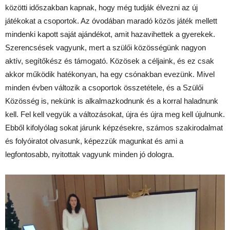
közötti időszakban kapnak, hogy még tudják élvezni az új
játékokat a csoportok. Az óvodában maradó közös játék mellett
mindenki kapott saját ajándékot, amit hazavihettek a gyerekek.
Szerencsések vagyunk, mert a szülői közösségünk nagyon
aktív, segítőkész és támogató. Közösek a céljaink, és ez csak
akkor működik hatékonyan, ha egy csónakban evezünk. Mivel
minden évben változik a csoportok összetétele, és a Szülői
Közösség is, nekünk is alkalmazkodnunk és a korral haladnunk
kell. Fel kell vegyük a változásokat, újra és újra meg kell újulnunk.
Ebből kifolyólag sokat járunk képzésekre, számos szakirodalmat
és folyóiratot olvasunk, képezzük magunkat és ami a
legfontosabb, nyitottak vagyunk minden jó dologra.