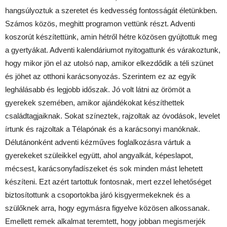
hangsúlyoztuk a szeretet és kedvesség fontosságát életünkben.
Számos közös, meghitt programon vettünk részt. Adventi
koszorút készítettünk, amin hétről hétre közösen gyújtottuk meg
a gyertyákat. Adventi kalendáriumot nyitogattunk és várakoztunk,
hogy mikor jön el az utolsó nap, amikor elkezdődik a téli szünet
és jöhet az otthoni karácsonyozás. Szerintem ez az egyik
leghálásabb és legjobb időszak. Jó volt látni az örömöt a
gyerekek szemében, amikor ajándékokat készíthettek
családtagjaiknak. Sokat színeztek, rajzoltak az óvodások, levelet
írtunk és rajzoltak a Télapónak és a karácsonyi manóknak.
Délutánonként adventi kézműves foglalkozásra vártuk a
gyerekeket szüleikkel együtt, ahol angyalkát, képeslapot,
mécsest, karácsonyfadíszeket és sok minden mást lehetett
készíteni. Ezt azért tartottuk fontosnak, mert ezzel lehetőséget
biztosítottunk a csoportokba járó kisgyermekeknek és a
szülőknek arra, hogy egymásra figyelve közösen alkossanak.
Emellett remek alkalmat teremtett, hogy jobban megismerjék