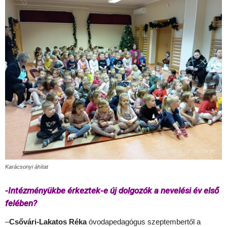
Karácsonyi áhítat
-Intézményükbe érkeztek-e új dolgozók a nevelési év első
felében?
–
Csővári-Lakatos Réka
óvodapedagógus szeptembertől a