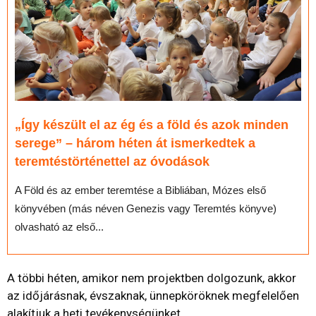
„Így készült el az ég és a föld és azok minden
serege” – három héten át ismerkedtek a
teremtéstörténettel az óvodások
A Föld és az ember teremtése a Bibliában, Mózes első
könyvében (más néven Genezis vagy Teremtés könyve)
olvasható az első...
A többi héten, amikor nem projektben dolgozunk, akkor
az időjárásnak, évszaknak, ünnepköröknek megfelelően
alakítjuk a heti tevékenységünket.